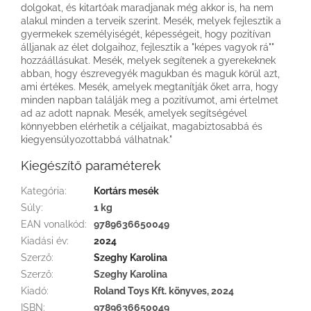
dolgokat, és kitartóak maradjanak még akkor is, ha nem
alakul minden a terveik szerint. Mesék, melyek fejlesztik a
gyermekek személyiségét, képességeit, hogy pozitívan
álljanak az élet dolgaihoz, fejlesztik a "képes vagyok rá""
hozzáállásukat. Mesék, melyek segítenek a gyerekeknek
abban, hogy észrevegyék magukban és maguk körül azt,
ami értékes. Mesék, amelyek megtanítják őket arra, hogy
minden napban találják meg a pozitívumot, ami értelmet
ad az adott napnak. Mesék, amelyek segítségével
könnyebben elérhetik a céljaikat, magabiztosabbá és
kiegyensúlyozottabbá válhatnak."
Kiegészítő paraméterek
Kategória
:
Kortárs mesék
Súly
:
1 kg
EAN vonalkód
:
9789636650049
Kiadási év
:
2024
Szerző
:
Szeghy Karolina
Szerző
:
Szeghy Karolina
Kiadó
:
Roland Toys Kft. könyves, 2024
ISBN
:
9789636650049