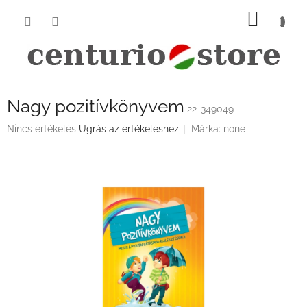
Ugrás
KOSÁ
a
fő
tartalomhoz
Nagy pozitívkönyvem
22-349049
A
Nincs értékelés
Ugrás az értékeléshez
Márka:
none
termék
átlagos
értékelése
5-
ből
0,0
csillag.