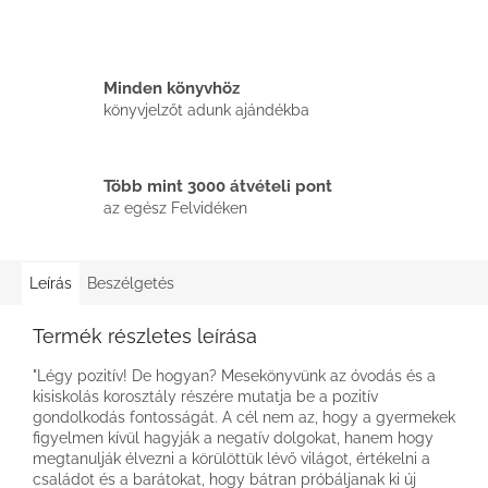
Minden könyvhöz
könyvjelzőt adunk ajándékba
Több mint 3000 átvételi pont
az egész Felvidéken
Leírás
Beszélgetés
Termék részletes leírása
"Légy pozitív! De hogyan? Mesekönyvünk az óvodás és a
kisiskolás korosztály részére mutatja be a pozitív
gondolkodás fontosságát. A cél nem az, hogy a gyermekek
figyelmen kívül hagyják a negatív dolgokat, hanem hogy
megtanulják élvezni a körülöttük lévő világot, értékelni a
családot és a barátokat, hogy bátran próbáljanak ki új