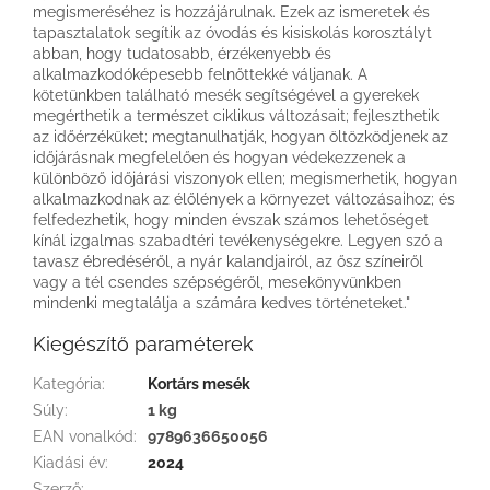
megismeréséhez is hozzájárulnak. Ezek az ismeretek és
tapasztalatok segítik az óvodás és kisiskolás korosztályt
abban, hogy tudatosabb, érzékenyebb és
alkalmazkodóképesebb felnőttekké váljanak. A
kötetünkben található mesék segítségével a gyerekek
megérthetik a természet ciklikus változásait; fejleszthetik
az időérzéküket; megtanulhatják, hogyan öltözködjenek az
időjárásnak megfelelően és hogyan védekezzenek a
különböző időjárási viszonyok ellen; megismerhetik, hogyan
alkalmazkodnak az élőlények a környezet változásaihoz; és
felfedezhetik, hogy minden évszak számos lehetőséget
kínál izgalmas szabadtéri tevékenységekre. Legyen szó a
tavasz ébredéséről, a nyár kalandjairól, az ősz színeiről
vagy a tél csendes szépségéről, mesekönyvünkben
mindenki megtalálja a számára kedves történeteket."
Kiegészítő paraméterek
Kategória
:
Kortárs mesék
Súly
:
1 kg
EAN vonalkód
:
9789636650056
Kiadási év
:
2024
Szerző
: