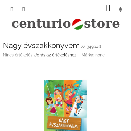
Ugrás
KOSÁ
a
fő
tartalomhoz
Nagy évszakkönyvem
22-349046
A
Nincs értékelés
Ugrás az értékeléshez
Márka:
none
termék
átlagos
értékelése
5-
ből
0,0
csillag.