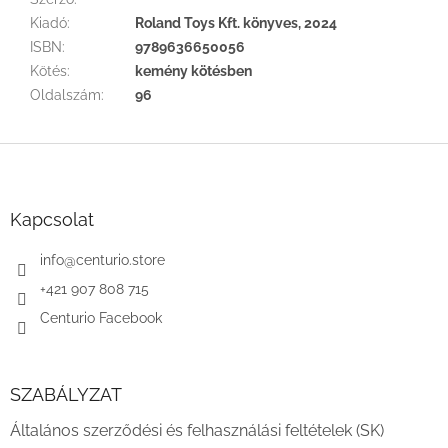
Kiadó
:
Roland Toys Kft. könyves, 2024
ISBN
:
9789636650056
Kötés
:
kemény kötésben
Oldalszám
:
96
L
á
b
l
Kapcsolat
é
c
info
@
centurio.store
+421 907 808 715
Centurio Facebook
SZABÁLYZAT
Általános szerződési és felhasználási feltételek (SK)