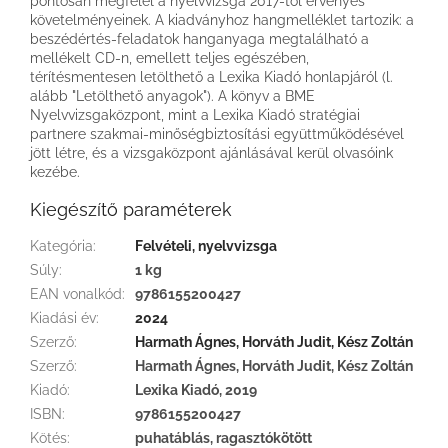
pontosan megfelel a nyelvvizsga 2017-től érvényes
követelményeinek. A kiadványhoz hangmelléklet tartozik: a
beszédértés-feladatok hanganyaga megtalálható a
mellékelt CD-n, emellett teljes egészében,
térítésmentesen letölthető a Lexika Kiadó honlapjáról (l.
alább "Letölthető anyagok"). A könyv a BME
Nyelvvizsgaközpont, mint a Lexika Kiadó stratégiai
partnere szakmai-minőségbiztosítási együttműködésével
jött létre, és a vizsgaközpont ajánlásával kerül olvasóink
kezébe.
Kiegészítő paraméterek
Kategória
:
Felvételi, nyelvvizsga
Súly
:
1 kg
EAN vonalkód
:
9786155200427
Kiadási év
:
2024
Szerző
:
Harmath Ágnes, Horváth Judit, Kész Zoltán
Szerző
:
Harmath Ágnes, Horváth Judit, Kész Zoltán
Kiadó
:
Lexika Kiadó, 2019
ISBN
:
9786155200427
Kötés
:
puhatáblás, ragasztókötött