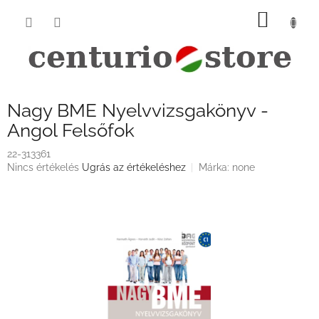
Ugrás
KOSÁ
a
fő
tartalomhoz
Nagy BME Nyelvvizsgakönyv -
Angol Felsőfok
22-313361
A
Nincs értékelés
Ugrás az értékeléshez
Márka:
none
termék
átlagos
értékelése
5-
ből
0,0
csillag.