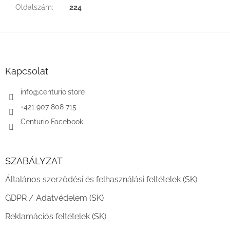
Oldalszám
:
224
L
á
b
l
Kapcsolat
é
c
info
@
centurio.store
+421 907 808 715
Centurio Facebook
SZABÁLYZAT
Általános szerződési és felhasználási feltételek (SK)
GDPR / Adatvédelem (SK)
Reklamációs feltételek (SK)