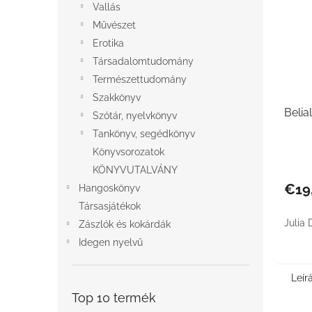
Vallás
Művészet
Erotika
Társadalomtudomány
Természettudomány
Szakkönyv
Belia
Szótár, nyelvkönyv
Tankönyv, segédkönyv
Könyvsorozatok
KÖNYVUTALVÁNY
€19
Hangoskönyv
Társasjátékok
Julia 
Zászlók és kokárdák
Idegen nyelvű
Leír
Top 10 termék