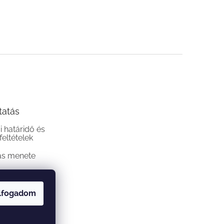
tatás
si határidő és
 feltételek
ás menete
lfogadom