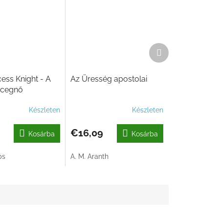
Következő
termék
cess Knight - A
Az Üresség apostolai
rcegnő
Készleten
Készleten
€16,09
Kosárba
Kosárba
bs
A. M. Aranth