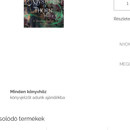
Részlete
NYO
MEG
Minden könyvhöz
könyvjelzőt adunk ajándékba
solódó termékek