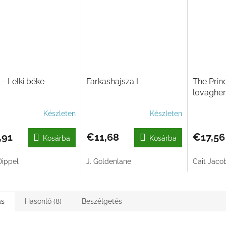
l - Lelki béke
Farkashajsza I.
The Prin
lovaghe
Készleten
Készleten
,91
€11,68
€17,56
Kosárba
Kosárba
Dippel
J. Goldenlane
Cait Jaco
ás
Hasonló (8)
Beszélgetés