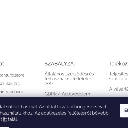
at
SZABÁLYZAT
Tájékoz
Általános szerződési és
Teljesíté
centurio.store
felhasználási feltételek
szállítási
(SK)
907 808 715
A vásárl
rio Facebook
GDPR / Adatvédelem
(SK)
al sütiket használ. Az oldal további böngészésével
Reklamációs feltételek
E
 használatukhoz. Az adatkezelés feltételeiről bővebb
(SK)
st
itt
talál.