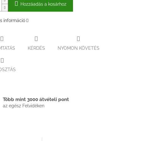
Hozzáadás a kosárhoz
s információ
MTATÁS
KÉRDÉS
NYOMON KÖVETÉS
OSZTÁS
Több mint 3000 átvételi pont
az egész Felvidéken