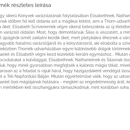
mék részletes leírása
gy sikerű Könyvek varázslatának folytatásában Elisabethnek, Nathan
snak időben fel kell oldania azt a mágikus kötést, ami a Thorn-udva
ja őket. Elisabeth Scrivenernek végre sikerül beleszoknia az új életéb
n varázsló oldalán. Most, hogy démontársuk, Silas is visszatért, a m
l újságírók ismét zaklatni kezdik őket, mert pletykákra éheznek a vár
agyobb hatalmú varázslójáról és a könyvtárosról, aki elrabolta a szív
eközben Thornék udvarházában egyre különösebb dolgok történnek
aniel és Elisabeth végre kezd közelebb kerülni egymáshoz... Miután e
pcsolatukat a külvilággal, Elisabethnek, Nathanielnek és Silasnak öss
iuk, hogy minél gyorsabban megfejtsék a különös mágia titkát, mivel
rosan az a feladat is rájuk hárul, hogy házigazdaként vendégül láss
t a Téli Napforduló Bálján. Miután egyértelművé válik, hogy az udvar
aniel ősei mágiájának hatására - megkéri az engedelmesség árát, k
n mértékben kell összhangjukra támaszkodniuk, mint korábban soha.