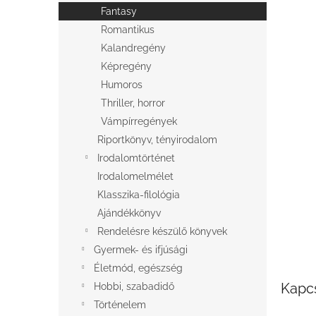
l
Fantasy
Romantikus
Kalandregény
Képregény
Humoros
Thriller, horror
Vámpírregények
Riportkönyv, tényirodalom
Irodalomtörténet
Irodalomelmélet
Klasszika-filológia
Ajándékkönyv
Rendelésre készülő könyvek
Gyermek- és ifjúsági
Életmód, egészség
Kapc
Hobbi, szabadidő
Történelem