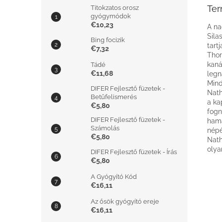
Ter
Titokzatos orosz
gyógymódok
€10,23
A na
Sila
Bing focizik
tart
€7,32
Thor
kaná
Tádé
€11,68
legn
Mind
DIFER Fejlesztő füzetek -
Nath
Betűfelismerés
a ka
€5,80
fogn
DIFER Fejlesztő füzetek -
hama
Számolás
népé
€5,80
Nath
olya
DIFER Fejlesztő füzetek - Írás
€5,80
A Gyógyító Kód
€16,11
Az ősök gyógyító ereje
€16,11