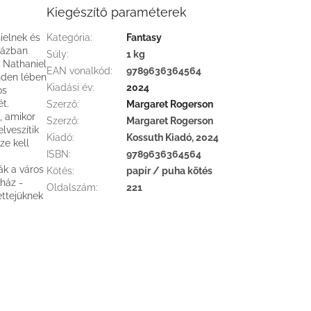
Kiegészítő paraméterek
ielnek és
Kategória
:
Fantasy
rházban
Súly
:
1 kg
e Nathaniel
EAN vonalkód
:
9789636364564
inden lében
Kiadási év
:
2024
os
ét.
Szerző
:
Margaret Rogerson
, amikor
Szerző
:
Margaret Rogerson
lveszítik
Kiadó
:
Kossuth Kiadó, 2024
ze kell
ISBN
:
9789636364564
ák a város
Kötés
:
papír / puha kötés
ház -
Oldalszám
:
221
ettejüknek