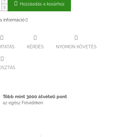
Hozzáadás a kosárhoz
s információ
MTATÁS
KÉRDÉS
NYOMON KÖVETÉS
OSZTÁS
Több mint 3000 átvételi pont
az egész Felvidéken