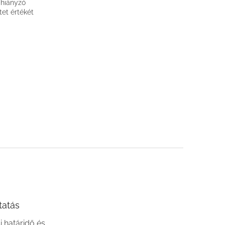
 hiányzó
tet értékét
tatás
si határidő és