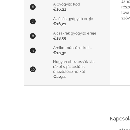
Jáno
A Gyógyító Kód
rész
€16,21
tová
szöv
Az ősök gyógyító ereje
€16,21
A csakrák gyógyító ereje
€18,55
Amikor búcsúzni kell...
€10,32
Hogyan éheztessük ki a
rákot saját testünk
éheztetése nélkül
€22,11
L
á
b
l
é
Kapcsol
c