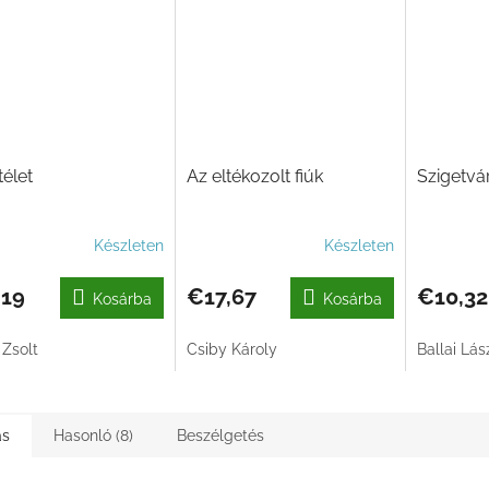
télet
Az eltékozolt fiúk
Szigetvár
Készleten
Készleten
,19
€17,67
€10,32
Kosárba
Kosárba
 Zsolt
Csiby Károly
Ballai Lás
ás
Hasonló (8)
Beszélgetés