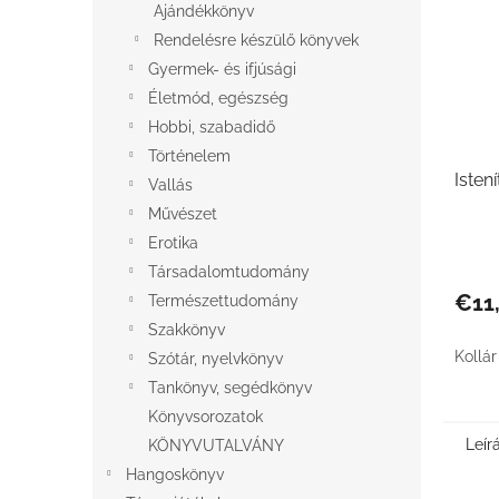
Ajándékkönyv
Rendelésre készülő könyvek
Gyermek- és ifjúsági
Életmód, egészség
Hobbi, szabadidő
Történelem
Istení
Vallás
Művészet
Erotika
Társadalomtudomány
€11
Természettudomány
Szakkönyv
Kollár
Szótár, nyelvkönyv
Tankönyv, segédkönyv
Könyvsorozatok
Leír
KÖNYVUTALVÁNY
Hangoskönyv