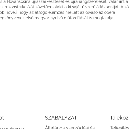
s a Hovanscsina újraszerkesztését és újrahangszerelését, valamint a
ek rekonstrukcióját követően alakítja ki saját újszerű álláspontját. A kö
bb növeli, hogy az átfogó elemzés mellett az olvasó az opera
egkönyvének első magyar nyelvű műfordítását is megtalálja.
at
SZABÁLYZAT
Tájékoz
Általános szerződési és
Teljesíté