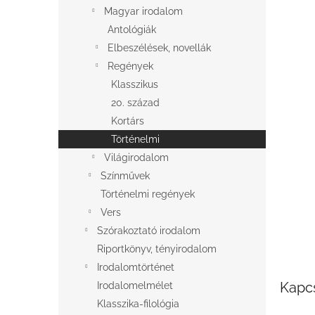
l
Magyar irodalom
Antológiák
Elbeszélések, novellák
Regények
Klasszikus
20. század
Kortárs
Történelmi
Világirodalom
Színművek
Történelmi regények
Vers
Szórakoztató irodalom
Riportkönyv, tényirodalom
Irodalomtörténet
Kapc
Irodalomelmélet
Klasszika-filológia