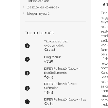
Társasjátékok
Ter
Zászlók és kokárdák
Ez a
Idegen nyelvű
nagy
foly
reko
eszt
Top 10 termék
érte
szük
Titokzatos orosz
végl
gyógymódok
€10,28
form
ben.
Bing focizik
kézi
€7,38
reko
oper
DIFER Fejlesztő füzetek -
Kors
Betűfelismerés
€5,85
Sosz
reko
DIFER Fejlesztő füzetek -
az o
Számolás
szem
€5,85
magá
DIFER Fejlesztő füzetek - Írás
hatá
€5,85
szok