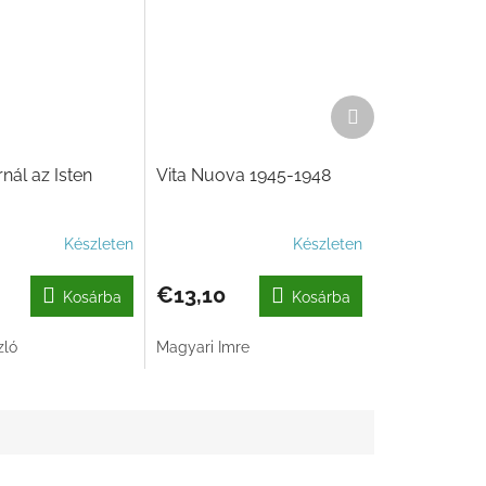
Következő
termék
nál az Isten
Vita Nuova 1945-1948
Készleten
Készleten
€13,10
Kosárba
Kosárba
zló
Magyari Imre