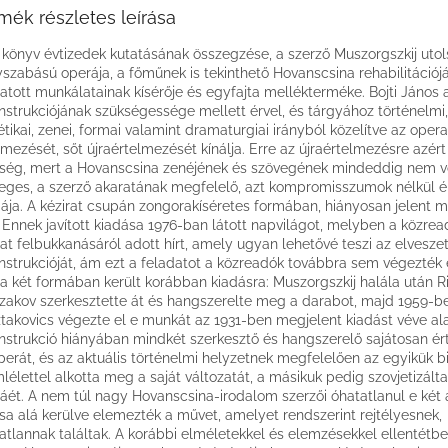
mék részletes leírása
 könyv évtizedek kutatásának összegzése, a szerző Muszorgszkij utol
szabású operája, a főműnek is tekinthető Hovanscsina rehabilitációj
tatott munkálatainak kísérője és egyfajta mellékterméke. Bojti János
nstrukciójának szükségessége mellett érvel, és tárgyához történelmi,
étikai, zenei, formai valamint dramaturgiai irányból közelítve az oper
lmezését, sőt újraértelmezését kínálja. Erre az újraértelmezésre azért
ség, mert a Hovanscsina zenéjének és szövegének mindeddig nem v
eges, a szerző akaratának megfelelő, azt kompromisszumok nélkül é
ája. A kézirat csupán zongorakíséretes formában, hiányosan jelent 
 Ennek javított kiadása 1976-ban látott napvilágot, melyben a közrea
rat felbukkanásáról adott hírt, amely ugyan lehetővé teszi az elvesze
nstrukcióját, ám ezt a feladatot a közreadók továbbra sem végezték e
a két formában került korábban kiadásra: Muszorgszkij halála után R
zakov szerkesztette át és hangszerelte meg a darabot, majd 1959-b
takovics végezte el e munkát az 1931-ben megjelent kiadást véve ala
nstrukció hiányában mindkét szerkesztő és hangszerelő sajátosan é
perát, és az aktuális történelmi helyzetnek megfelelően az egyikük b
lélettel alkotta meg a saját változatát, a másikuk pedig szovjetizálta
ét. A nem túl nagy Hovanscsina-irodalom szerzői óhatatlanul e két
sa alá kerülve elemezték a művet, amelyet rendszerint rejtélyesnek,
atlannak találtak. A korábbi elméletekkel és elemzésekkel ellentétbe