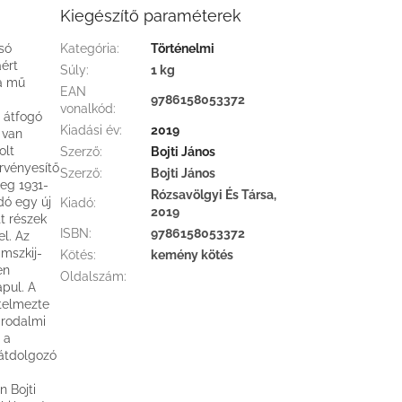
Kiegészítő paraméterek
só
Kategória
:
Történelmi
áért
Súly
:
1 kg
 a mű
EAN
9786158053372
vonalkód
:
a átfogó
Kiadási év
:
2019
 van
olt
Szerző
:
Bojti János
rvényesítő
Szerző
:
Bojti János
meg 1931-
Rózsavölgyi És Társa,
dó egy új
Kiadó
:
2019
tt részek
ISBN
:
9786158053372
l. Az
imszkij-
Kötés
:
kemény kötés
en
Oldalszám
:
pul. A
rtelmezte
irodalmi
 a
 átdolgozó
n Bojti