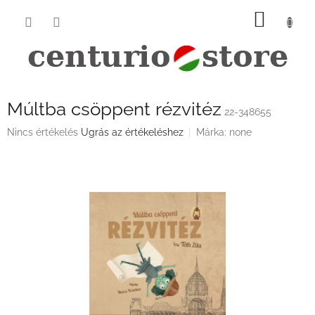
Ugrás
KOSÁ
a
fő
tartalomhoz
Múltba csöppent rézvitéz
22-348655
A
Nincs értékelés
Ugrás az értékeléshez
Márka:
none
termék
átlagos
értékelése
5-
ből
0,0
csillag.