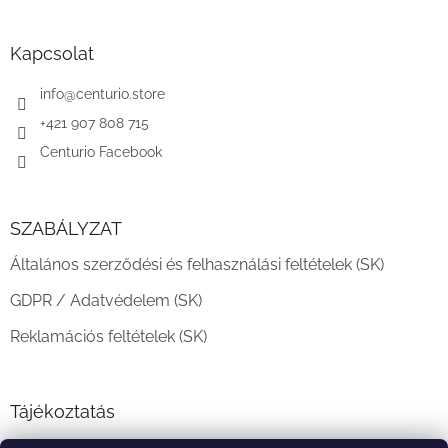
á
b
l
Kapcsolat
é
c
info
@
centurio.store
+421 907 808 715
Centurio Facebook
SZABÁLYZAT
Általános szerződési és felhasználási feltételek (SK)
GDPR / Adatvédelem (SK)
Reklamációs feltételek (SK)
Tájékoztatás
Teljesítési határidő és szállítási feltételek