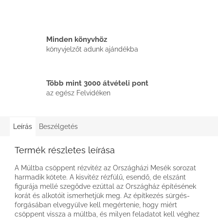
Minden könyvhöz
könyvjelzőt adunk ajándékba
Több mint 3000 átvételi pont
az egész Felvidéken
Leírás
Beszélgetés
Termék részletes leírása
A Múltba csöppent rézvitéz az Országházi Mesék sorozat
harmadik kötete. A kisvitéz rézfülű, esendő, de elszánt
figurája mellé szegődve ezúttal az Országház építésének
korát és alkotóit ismerhetjük meg. Az építkezés sürgés-
forgásában elvegyülve kell megértenie, hogy miért
csöppent vissza a múltba, és milyen feladatot kell véghez