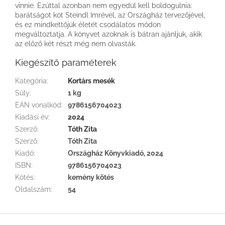
vinnie. Ezúttal azonban nem egyedül kell boldogulnia:
barátságot köt Steindl Imrével, az Országház tervezőjével,
és ez mindkettőjük életét csodálatos módon
megváltoztatja. A könyvet azoknak is bátran ajánljuk, akik
az előző két részt még nem olvasták.
Kiegészítő paraméterek
Kategória
:
Kortárs mesék
Súly
:
1 kg
EAN vonalkód
:
9786156704023
Kiadási év
:
2024
Szerző
:
Tóth Zita
Szerző
:
Tóth Zita
Kiadó
:
Országház Könyvkiadó, 2024
ISBN
:
9786156704023
Kötés
:
kemény kötés
Oldalszám
:
54
L