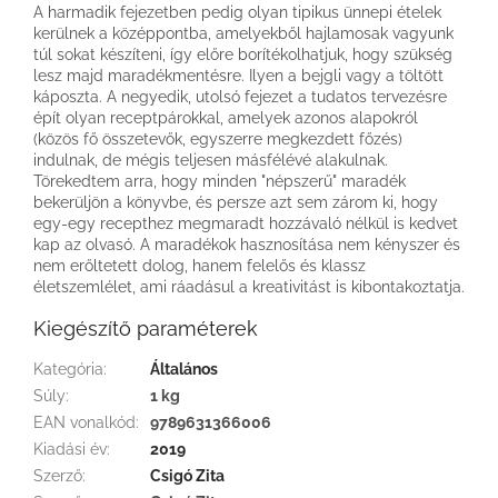
A harmadik fejezetben pedig olyan tipikus ünnepi ételek
kerülnek a középpontba, amelyekből hajlamosak vagyunk
túl sokat készíteni, így előre borítékolhatjuk, hogy szükség
lesz majd maradékmentésre. Ilyen a bejgli vagy a töltött
káposzta. A negyedik, utolsó fejezet a tudatos tervezésre
épít olyan receptpárokkal, amelyek azonos alapokról
(közös fő összetevők, egyszerre megkezdett főzés)
indulnak, de mégis teljesen másfélévé alakulnak.
Törekedtem arra, hogy minden "népszerű" maradék
bekerüljön a könyvbe, és persze azt sem zárom ki, hogy
egy-egy recepthez megmaradt hozzávaló nélkül is kedvet
kap az olvasó. A maradékok hasznosítása nem kényszer és
nem erőltetett dolog, hanem felelős és klassz
életszemlélet, ami ráadásul a kreativitást is kibontakoztatja.
Kiegészítő paraméterek
Kategória
:
Általános
Súly
:
1 kg
EAN vonalkód
:
9789631366006
Kiadási év
:
2019
Szerző
:
Csigó Zita