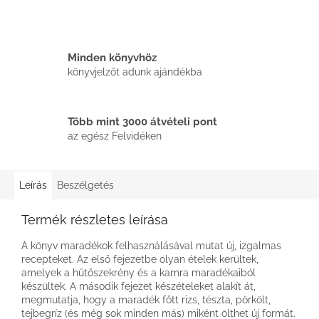
Minden könyvhöz
könyvjelzőt adunk ajándékba
Több mint 3000 átvételi pont
az egész Felvidéken
Leírás
Beszélgetés
Termék részletes leírása
A könyv maradékok felhasználásával mutat új, izgalmas
recepteket. Az első fejezetbe olyan ételek kerültek,
amelyek a hűtőszekrény és a kamra maradékaiból
készültek. A második fejezet készételeket alakít át,
megmutatja, hogy a maradék főtt rizs, tészta, pörkölt,
tejbegríz (és még sok minden más) miként ölthet új formát.