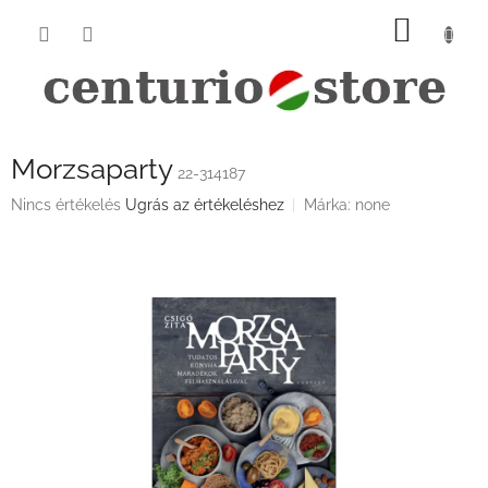
Ugrás
KOSÁ
a
fő
tartalomhoz
Morzsaparty
22-314187
A
Nincs értékelés
Ugrás az értékeléshez
Márka:
none
termék
átlagos
értékelése
5-
ből
0,0
csillag.