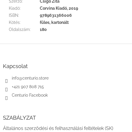
Szerző
:
Csigó Zita
Kiadó
:
Corvina Kiadó, 2019
ISBN
:
9789631366006
Kötés
:
füles, kartonált
Oldalszám
:
180
L
á
b
l
Kapcsolat
é
c
info
@
centurio.store
+421 907 808 715
Centurio Facebook
SZABÁLYZAT
Általános szerződési és felhasználási feltételek (SK)