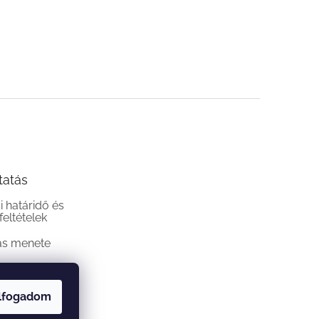
tatás
si határidő és
 feltételek
ás menete
lfogadom