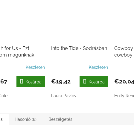
h for Us - Ezt
Into the Tide - Sodrásban
Cowboy C
nom magunknak
cowboy
Készleten
Készleten
,67
€19,42
€20,0
Kosárba
Kosárba
 Cole
Laura Pavlov
Holly Ren
ás
Hasonló (8)
Beszélgetés