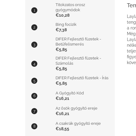
Ter
Titokzatos orosz
gyógymódok
€10,28
Layl
teng
Bing focizik
a ro
€7,38
Még 
DIFER Fejlesztő füzetek -
Layl
Betűfelismerés
nélk
€5,85
telj
figy
DIFER Fejlesztő füzetek -
köve
Számolás
€5,85
DIFER Fejlesztő füzetek - Írás
€5,85
A Gyógyító Kód
€16,21
Az ősök gyógyító ereje
€16,21
A csakrák gyógyító ereje
€18,55