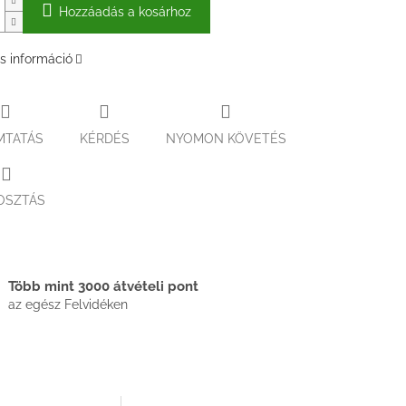
Hozzáadás a kosárhoz
s információ
MTATÁS
KÉRDÉS
NYOMON KÖVETÉS
OSZTÁS
Több mint 3000 átvételi pont
az egész Felvidéken