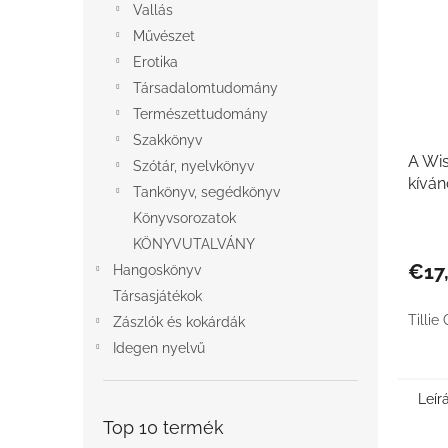
Vallás
Művészet
Erotika
Társadalomtudomány
Természettudomány
Szakkönyv
A Wis
Szótár, nyelvkönyv
kívá
Tankönyv, segédkönyv
Könyvsorozatok
KÖNYVUTALVÁNY
€17
Hangoskönyv
Társasjátékok
Tillie
Zászlók és kokárdák
Idegen nyelvű
Leír
Top 10 termék