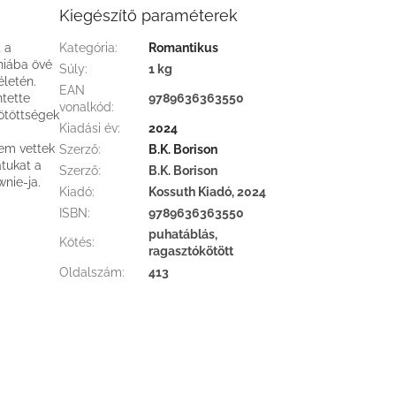
Kiegészítő paraméterek
 a
Kategória
:
Romantikus
 hiába övé
Súly
:
1 kg
életén.
EAN
tette
9789636363550
vonalkód
:
kötöttségek
Kiadási év
:
2024
nem vettek
Szerző
:
B.K. Borison
atukat a
Szerző
:
B.K. Borison
nie-ja.
Kiadó
:
Kossuth Kiadó, 2024
ISBN
:
9789636363550
puhatáblás,
Kötés
:
ragasztókötött
Oldalszám
:
413