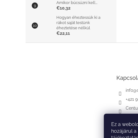
Amikor búcsúzni kell...
€10,32
Hogyan éheztessük ki a
rákot saját testünk
éheztetése nélkül
€22,11
L
á
b
l
é
Kapcsol
c
info
@
+421 
Centu
Ez a webold
hozájárul a
tájékoztatá