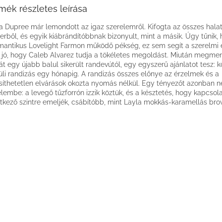
mék részletes leírása
a Dupree már lemondott az igaz szerelemről. Kifogta az összes halat
erből, és egyik kiábrándítóbbnak bizonyult, mint a másik. Úgy tűnik,
mantikus Lovelight Farmon működő pékség, ez sem segít a szerelmi 
jó, hogy Caleb Alvarez tudja a tökéletes megoldást. Miután megmen
át egy újabb balul sikerült randevútól, egy egyszerű ajánlatot tesz: 
üli randizás egy hónapig. A randizás összes előnye az érzelmek és a
esíthetetlen elvárások okozta nyomás nélkül. Egy tényezőt azonban 
elembe: a levegő tűzforrón izzik köztük, és a késztetés, hogy kapcsol
tkező szintre emeljék, csábítóbb, mint Layla mokkás-karamellás brow