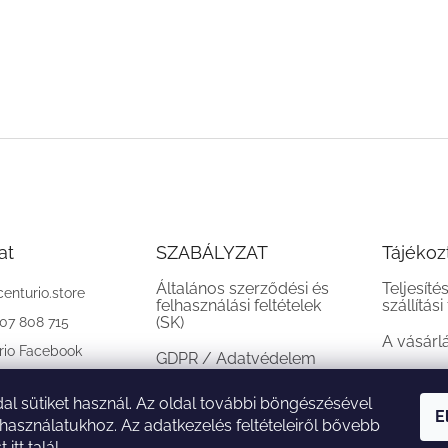
at
SZABÁLYZAT
Tájékoz
Általános szerződési és
Teljesíté
centurio.store
felhasználási feltételek
szállítási
(SK)
907 808 715
A vásárl
rio Facebook
GDPR / Adatvédelem
(SK)
al sütiket használ. Az oldal további böngészésével
Reklamációs feltételek
E
 használatukhoz. Az adatkezelés feltételeiről bővebb
(SK)
st
itt
talál.