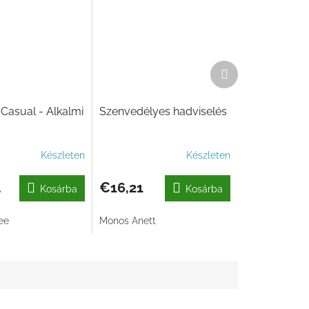
Következő
termék
asual - Alkalmi
Szenvedélyes hadviselés
Készleten
Készleten
4
€16,21
Kosárba
Kosárba
ee
Monos Anett