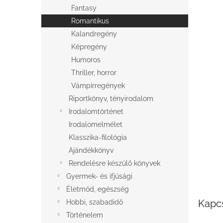
l
Fantasy
Romantikus
Kalandregény
Képregény
Humoros
Thriller, horror
Vámpírregények
Riportkönyv, tényirodalom
Irodalomtörténet
Irodalomelmélet
Klasszika-filológia
Ajándékkönyv
Rendelésre készülő könyvek
Gyermek- és ifjúsági
Életmód, egészség
Kapc
Hobbi, szabadidő
Történelem