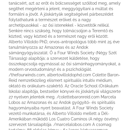
tanácsért, azt az erőt és bölcsességet szólítod meg, amely
segíthet megérteni a jelent, meggyógyítani a múltat és
formálni a jövőt. A jóskártyák segítségével párbeszédet
folytathatunk a természet erőivel és a nagy
archetípusokkal - az ősi istenekkel - közvetítők nélkül.
Senkire nincs szükség, hogy tolmácsoljon a Teremtő és
közted, vagy közted és a természet nagy erői között.
Alberto Villoldo PhD, orvos-antropológus több mint 25 éve
tanulmányozza az Amazonas és az Andok
sámángyógyászatát. Ő a Four Winds Society (Négy Szél
Társaság) alapítója; a szervezet küldetése, hogy
összekapcsolja egymással az ősi sámánhagyományokat, a
modern orvostudományt és a pszichológiát.
/thefourwinds.com, albertovilloldophd.com Colette Baron-
Reid nemzetközileg elismert spirituális intuitív médium,
oktató és orákulum-szakértő. Az Oracle School (Orákulum
Iskola) alapítója, bestseller könyvei és jóskártyái világszerte
27 nyelven jelentek meg. /colettebaronreid.com Marcela
Lobos az Amazonas és az Andok gyógyító- és spirituális
hagyományaiba nyert beavatást. A Four Winds Society
vezető munkatársa, és Alberto Villoldo mellett a Dél-
Amerikában működő Los Cuatro Caminos (A négy ösvény)
szervezet társalapítója. /marcelalobos.com A csomag
tartalma: 88 oldalas könyv + 64 lapos kártyacsomag