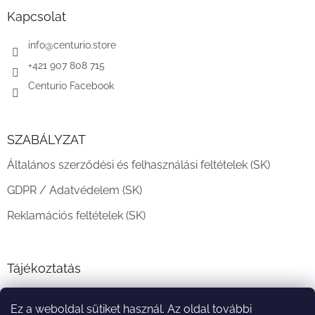
b
l
Kapcsolat
é
c
info
@
centurio.store
+421 907 808 715
Centurio Facebook
SZABÁLYZAT
Általános szerződési és felhasználási feltételek (SK)
GDPR / Adatvédelem (SK)
Reklamációs feltételek (SK)
Tájékoztatás
Teljesítési határidő és szállítási feltételek
Ez a weboldal sütiket használ. Az oldal további