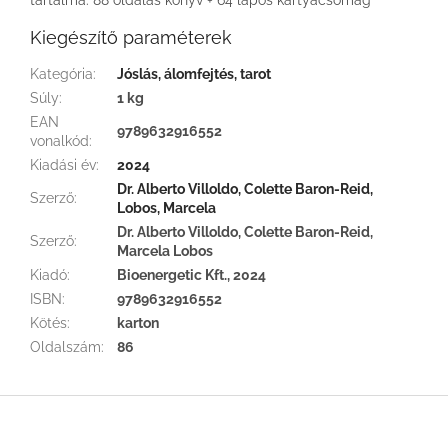
Kiegészítő paraméterek
Kategória
:
Jóslás, álomfejtés, tarot
Súly
:
1 kg
EAN
9789632916552
vonalkód
:
Kiadási év
:
2024
Dr. Alberto Villoldo, Colette Baron-Reid,
Szerző
:
Lobos, Marcela
Dr. Alberto Villoldo, Colette Baron-Reid,
Szerző
:
Marcela Lobos
Kiadó
:
Bioenergetic Kft., 2024
ISBN
:
9789632916552
Kötés
:
karton
Oldalszám
:
86
L
á