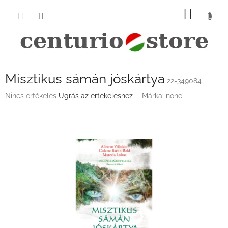
Ugrás
KOSÁ
a
fő
tartalomhoz
Misztikus sámán jóskártya
22-349084
A
Nincs értékelés
Ugrás az értékeléshez
Márka:
none
termék
átlagos
értékelése
5-
ből
0,0
csillag.