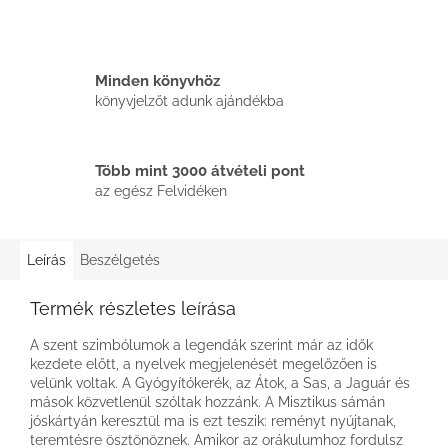
Minden könyvhöz
könyvjelzőt adunk ajándékba
Több mint 3000 átvételi pont
az egész Felvidéken
Leírás
Beszélgetés
Termék részletes leírása
A szent szimbólumok a legendák szerint már az idők
kezdete előtt, a nyelvek megjelenését megelőzően is
velünk voltak. A Gyógyítókerék, az Átok, a Sas, a Jaguár és
mások közvetlenül szóltak hozzánk. A Misztikus sámán
jóskártyán keresztül ma is ezt teszik: reményt nyújtanak,
teremtésre ösztönöznek. Amikor az orákulumhoz fordulsz