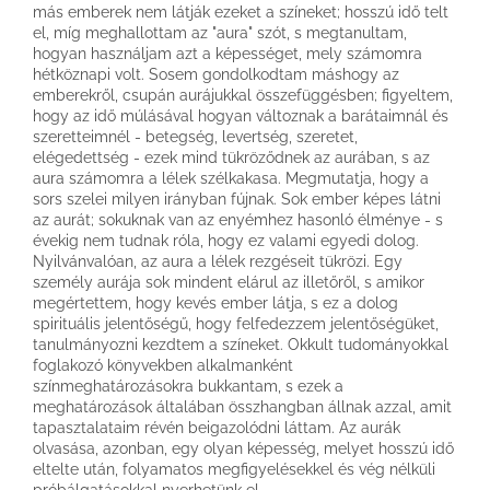
más emberek nem látják ezeket a színeket; hosszú idő telt
el, míg meghallottam az "aura" szót, s megtanultam,
hogyan használjam azt a képességet, mely számomra
hétköznapi volt. Sosem gondolkodtam máshogy az
emberekről, csupán aurájukkal összefüggésben; figyeltem,
hogy az idő múlásával hogyan változnak a barátaimnál és
szeretteimnél - betegség, levertség, szeretet,
elégedettség - ezek mind tükröződnek az aurában, s az
aura számomra a lélek szélkakasa. Megmutatja, hogy a
sors szelei milyen irányban fújnak. Sok ember képes látni
az aurát; sokuknak van az enyémhez hasonló élménye - s
évekig nem tudnak róla, hogy ez valami egyedi dolog.
Nyilvánvalóan, az aura a lélek rezgéseit tükrözi. Egy
személy aurája sok mindent elárul az illetőről, s amikor
megértettem, hogy kevés ember látja, s ez a dolog
spirituális jelentőségű, hogy felfedezzem jelentőségüket,
tanulmányozni kezdtem a színeket. Okkult tudományokkal
foglakozó könyvekben alkalmanként
színmeghatározásokra bukkantam, s ezek a
meghatározások általában összhangban állnak azzal, amit
tapasztalataim révén beigazolódni láttam. Az aurák
olvasása, azonban, egy olyan képesség, melyet hosszú idő
eltelte után, folyamatos megfigyelésekkel és vég nélküli
próbálgatásokkal nyerhetünk el.