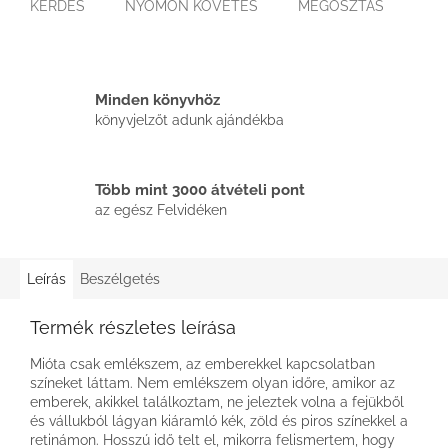
KÉRDÉS
NYOMON KÖVETÉS
MEGOSZTÁS
Minden könyvhöz
könyvjelzőt adunk ajándékba
Több mint 3000 átvételi pont
az egész Felvidéken
Leírás
Beszélgetés
Termék részletes leírása
Mióta csak emlékszem, az emberekkel kapcsolatban
színeket láttam. Nem emlékszem olyan időre, amikor az
emberek, akikkel találkoztam, ne jeleztek volna a fejükből
és vállukból lágyan kiáramló kék, zöld és piros színekkel a
retinámon. Hosszú idő telt el, mikorra felismertem, hogy