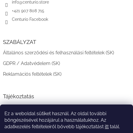
c
info
@
centurio.store
+421 907 808 715
Centurio Facebook
SZABÁLYZAT
Általános szerződési és felhasználási feltételek (SK)
GDPR / Adatvédelem (SK)
Reklamációs feltételek (SK)
Tájékoztatás
Teljesítési határidő és szállítási feltételek
Ez a weboldal sütiket használ. Az oldal további
A vásárlás menete
böngészésével hozájárul a használatukhoz. Az
adatkezelés feltételeiről bővebb tájékoztatást
itt
talál.