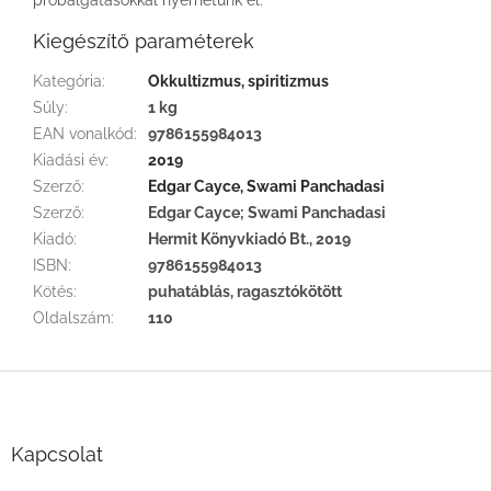
Kiegészítő paraméterek
Kategória
:
Okkultizmus, spiritizmus
Súly
:
1 kg
EAN vonalkód
:
9786155984013
Kiadási év
:
2019
Szerző
:
Edgar Cayce, Swami Panchadasi
Szerző
:
Edgar Cayce; Swami Panchadasi
Kiadó
:
Hermit Könyvkiadó Bt., 2019
ISBN
:
9786155984013
Kötés
:
puhatáblás, ragasztókötött
Oldalszám
:
110
L
á
b
l
Kapcsolat
é