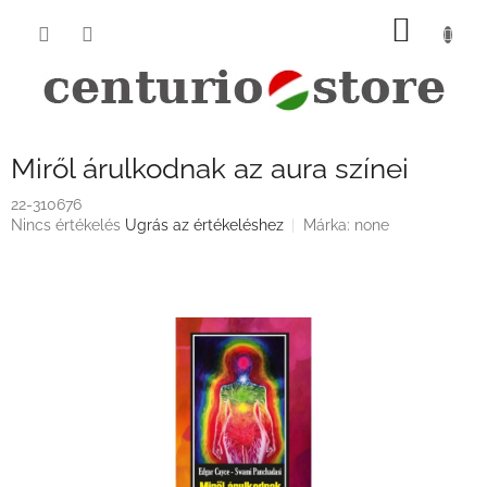
Ugrás
KOSÁ
a
fő
tartalomhoz
Miről árulkodnak az aura színei
22-310676
A
Nincs értékelés
Ugrás az értékeléshez
Márka:
none
termék
átlagos
értékelése
5-
ből
0,0
csillag.