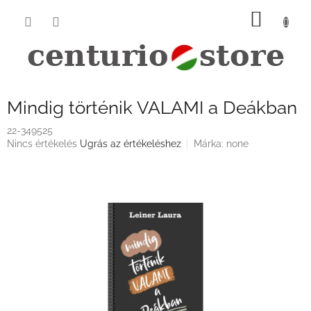
Ugrás
KOSÁ
a
fő
tartalomhoz
Mindig történik VALAMI a Deákban
22-349525
A
Nincs értékelés
Ugrás az értékeléshez
Márka:
none
termék
átlagos
értékelése
5-
ből
0,0
csillag.