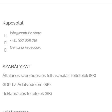
L
á
b
l
Kapcsolat
é
c
info
@
centurio.store
+421 907 808 715
Centurio Facebook
SZABÁLYZAT
Általános szerződési és felhasználási feltételek (SK)
GDPR / Adatvédelem (SK)
Reklamációs feltételek (SK)