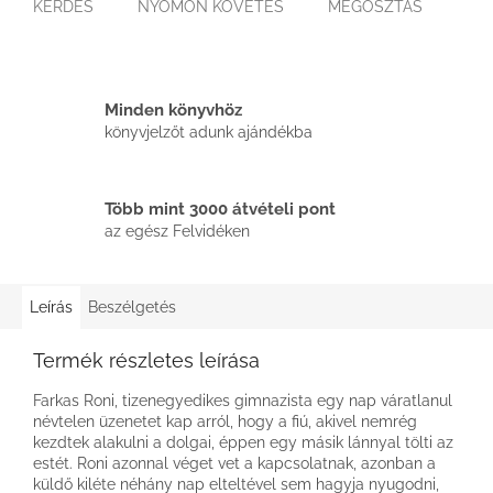
KÉRDÉS
NYOMON KÖVETÉS
MEGOSZTÁS
Minden könyvhöz
könyvjelzőt adunk ajándékba
Több mint 3000 átvételi pont
az egész Felvidéken
Leírás
Beszélgetés
Termék részletes leírása
Farkas Roni, tizenegyedikes gimnazista egy nap váratlanul
névtelen üzenetet kap arról, hogy a fiú, akivel nemrég
kezdtek alakulni a dolgai, éppen egy másik lánnyal tölti az
estét. Roni azonnal véget vet a kapcsolatnak, azonban a
küldő kiléte néhány nap elteltével sem hagyja nyugodni,