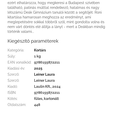
ezért elhatározza, hogy megkeresi a Budapest szívében
található, patinás múlttal rendelkező, hatalmas és nagy
létszámú Deák Gimnázium tanulói között a segítőjét. Roni
kitartása hamarosan meghozza az eredményt, ami
meglepetésére sokkal többről szól, mint gondolta volna és
nem várt döntés elé állítja a lányt - mert a Deákban mindig
történik valami...
Kiegészítő paraméterek
Kategória
:
Kortárs
Súly
:
1 kg
EAN vonalkód
:
9786155872211
Kiadási év
:
2025
Szerző
:
Leiner Laura
Szerző
:
Leiner Laura
Kiadó
:
Laulin Kft., 2024
ISBN
:
9786155872211
Kötés
:
füles, kartonált
Oldalszám
:
448