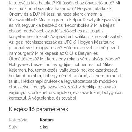
Ki tetoválja ki a halakat? Kit üssön el az önvezető autó? Mi
lesz, ha kibombáznak a házamból? Hogyan találkozik
Örkény és a DJ? Mi lesz, ha haza akarok menni a
lövészárokból? Mi a program a Félpár Kesztyűk Éjszakáján
és mit tegyünk a beszélő csirkecombokkal? Mi a baj az
olvasó medvékkel, az adófizetőkkel és az illegális
könyvtermesztőkkel? Az igazi férfi szilikon-izmokkal csábít?
Az igazi nőt visszahozzák az UFÓk? Hogyan készítsünk
piranhalevest magyarosan? Hófehérke evett-e mérgezett
hamburgert? Mire képesít az OKJ-s Betyár- és
Útonállóképző? Mit keres egy róka a véres alsógatyóban?
Hol gyerek beszél, hol nyugdíjas, hol hentes, hol Mikes
Kelemen, hol temetkezési vállalkozó, hol kockázatkezelő,
hol kidobóember, hol egy német tanárnő, aki nem németet
tanít... Hétköznapi őrületek a legváltozatosabb módokon
elbeszélve. Íme 365 szavakból szőtt videoklip: az olvasó
vagányul szörfözhet országokon, évszázadokon, bolygókon
keresztül. A végtelenbe, és tovább!
Kiegészítő paraméterek
Kategória
:
Kortárs
Súly
:
1 kg