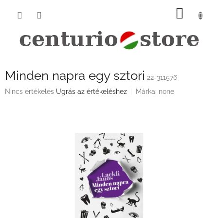
Ugrás
KOSÁ
a
fő
tartalomhoz
Minden napra egy sztori
22-311576
A
Nincs értékelés
Ugrás az értékeléshez
Márka:
none
termék
átlagos
értékelése
5-
ből
0,0
csillag.