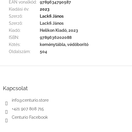
EAN vonalkód
:
9789634790587
Kiadási év
:
2023
Szerző
:
Lackfi János
Szerző
:
Lackfi János
Kiadó
:
Helikon Kiadó, 2023
ISBN
:
9789636202088
Kötés
:
keménytábla, védőborító
Oldalszám
:
504
L
á
b
l
Kapcsolat
é
c
info
@
centurio.store
+421 907 808 715
Centurio Facebook