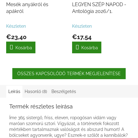
Mesék anyákról és
LEGYEN SZÉP NAPOD -
apákról
Antológia 2026/1.
Készleten
Készleten
€23,40
€17,54
Kosárba
Kosárba
ÖSSZES KAPCSOLÓDÓ TERMÉK MEGJELENÍTÉSE
Leírás
Hasonló (8)
Beszélgetés
Termék részletes leírása
Íme 365 sistergő, friss, eleven, ropogósan vidám vagy
maróan szomorú sztori. Vigyázat, a történetek fokozott
mértékben tartalmaznak valóságot és abszurd humort! A
bölcseket agyonverik, ugye? Esznek-e szőlőt a kannibálok?