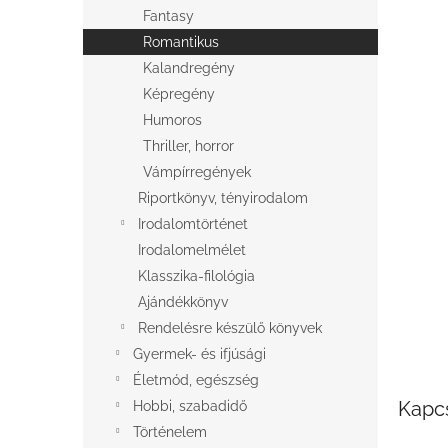
l
Fantasy
Romantikus
Kalandregény
Képregény
Humoros
Thriller, horror
Vámpírregények
Riportkönyv, tényirodalom
Irodalomtörténet
Irodalomelmélet
Klasszika-filológia
Ajándékkönyv
Rendelésre készülő könyvek
Gyermek- és ifjúsági
Életmód, egészség
Kapc
Hobbi, szabadidő
Történelem