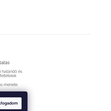
tatás
si határidő és
 feltételek
ás menete
lfogadom