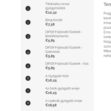
Ter
Titokzatos orosz
gyógymódok
€10,32
Prág
kávé
Bing focizik
íróv
€7,38
pusz
DIFER Fejlesztő füzetek -
Erns
Betűfelismerés
tönk
€5,85
fela
szöv
DIFER Fejlesztő füzetek -
Mile
Számolás
nehé
€5,85
DIFER Fejlesztő füzetek - Írás
€5,85
A Gyógyító Kód
€16,25
Az ősök gyógyító ereje
€16,25
A csakrák gyógyító ereje
€18,58