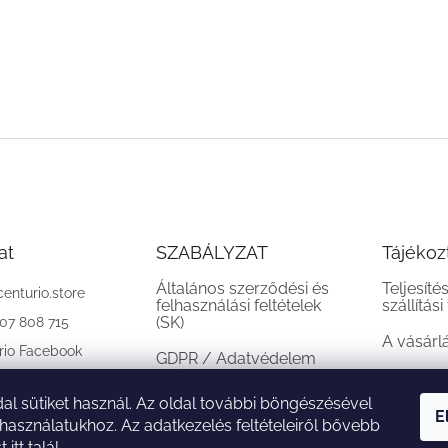
at
SZABÁLYZAT
Tájékoz
Általános szerződési és
Teljesíté
centurio.store
felhasználási feltételek
szállítási
(SK)
907 808 715
A vásárl
rio Facebook
GDPR / Adatvédelem
(SK)
al sütiket használ. Az oldal további böngészésével
Reklamációs feltételek
E
 használatukhoz. Az adatkezelés feltételeiről bővebb
(SK)
st
itt
talál.