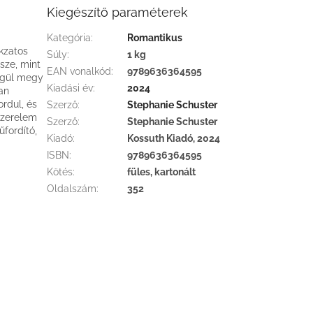
Kiegészítő paraméterek
Kategória
:
Romantikus
okzatos
Súly
:
1 kg
ssze, mint
EAN vonalkód
:
9789636364595
ségül megy
Kiadási év
:
2024
an
rdul, és
Szerző
:
Stephanie Schuster
 szerelem
Szerző
:
Stephanie Schuster
fordító,
Kiadó
:
Kossuth Kiadó, 2024
ISBN
:
9789636364595
Kötés
:
füles, kartonált
Oldalszám
:
352