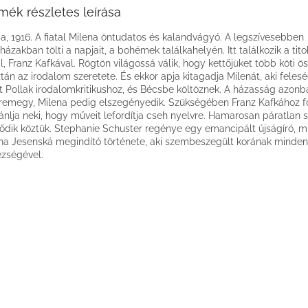
mék részletes leírása
a, 1916. A fiatal Milena öntudatos és kalandvágyó. A legszívesebben
házakban tölti a napjait, a bohémek találkahelyén. Itt találkozik a tit
al, Franz Kafkával. Rögtön világossá válik, hogy kettőjüket több köti ö
tán az irodalom szeretete. És ekkor apja kitagadja Milenát, aki fele
t Pollak irodalomkritikushoz, és Bécsbe költöznek. A házasság azonb
remegy, Milena pedig elszegényedik. Szükségében Franz Kafkához fo
jánlja neki, hogy műveit lefordítja cseh nyelvre. Hamarosan páratlan
ődik köztük. Stephanie Schuster regénye egy emancipált újságíró, mű
na Jesenská megindító története, aki szembeszegült korának minden
zségével.