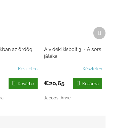
Következő
termék
ban az ördög
A vidéki kisbolt 3. - A sors
játéka
Készleten
Készleten
€20,65
Kosárba
Kosárba
na
Jacobs, Anne