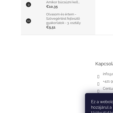
Amikor búcsúzni kell...
€10,35
Olvasom és értem -
Szövegértést fejlesztő
gyakorlatok - 3. osztály
€5,51
L
á
b
l
é
Kapcsol
c
info
@
+421 
Centu
Ez a webold
hozájárul a
tájékoztatá