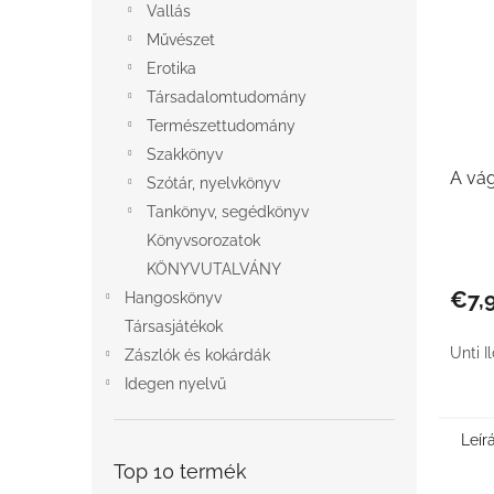
Vallás
Művészet
Erotika
Társadalomtudomány
Természettudomány
Szakkönyv
A vá
Szótár, nyelvkönyv
Tankönyv, segédkönyv
Könyvsorozatok
KÖNYVUTALVÁNY
€7,
Hangoskönyv
Társasjátékok
Unti I
Zászlók és kokárdák
Idegen nyelvű
Leír
Top 10 termék