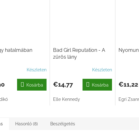
gy hatalmában
Bad Girl Reputation - A
Nyomunk
zűrös lány
Készleten
Készleten
90
€14,77
€11,22
Kosárba
Kosárba
ldikó
Elle Kennedy
Egri Zsan
ás
Hasonló (8)
Beszélgetés