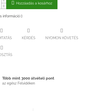
Hozzáadás a kosárhoz
s információ
MTATÁS
KÉRDÉS
NYOMON KÖVETÉS
OSZTÁS
Több mint 3000 átvételi pont
az egész Felvidéken