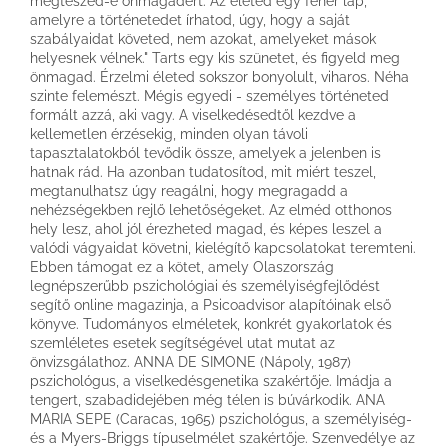
megteszed-e önmagadért. Az életed egy fehér lap,
amelyre a történetedet írhatod, úgy, hogy a saját
szabályaidat követed, nem azokat, amelyeket mások
helyesnek vélnek." Tarts egy kis szünetet, és figyeld meg
önmagad. Érzelmi életed sokszor bonyolult, viharos. Néha
szinte felemészt. Mégis egyedi - személyes történeted
formált azzá, aki vagy. A viselkedésedtől kezdve a
kellemetlen érzésekig, minden olyan távoli
tapasztalatokból tevődik össze, amelyek a jelenben is
hatnak rád. Ha azonban tudatosítod, mit miért teszel,
megtanulhatsz úgy reagálni, hogy megragadd a
nehézségekben rejlő lehetőségeket. Az elméd otthonos
hely lesz, ahol jól érezheted magad, és képes leszel a
valódi vágyaidat követni, kielégítő kapcsolatokat teremteni.
Ebben támogat ez a kötet, amely Olaszország
legnépszerűbb pszichológiai és személyiségfejlődést
segítő online magazinja, a Psicoadvisor alapítóinak első
könyve. Tudományos elméletek, konkrét gyakorlatok és
szemléletes esetek segítségével utat mutat az
önvizsgálathoz. ANNA DE SIMONE (Nápoly, 1987)
pszichológus, a viselkedésgenetika szakértője. Imádja a
tengert, szabadidejében még télen is búvárkodik. ANA
MARIA SEPE (Caracas, 1965) pszichológus, a személyiség-
és a Myers-Briggs típuselmélet szakértője. Szenvedélye az