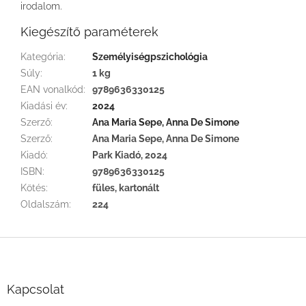
irodalom.
Kiegészítő paraméterek
Kategória
:
Személyiségpszichológia
Súly
:
1 kg
EAN vonalkód
:
9789636330125
Kiadási év
:
2024
Szerző
:
Ana Maria Sepe, Anna De Simone
Szerző
:
Ana Maria Sepe, Anna De Simone
Kiadó
:
Park Kiadó, 2024
ISBN
:
9789636330125
Kötés
:
füles, kartonált
Oldalszám
:
224
L
á
b
l
Kapcsolat
é