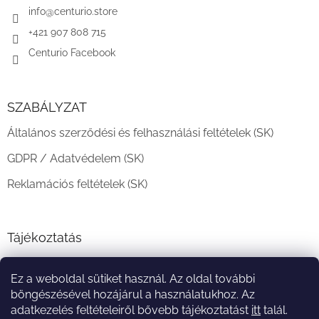
c
info
@
centurio.store
+421 907 808 715
Centurio Facebook
SZABÁLYZAT
Általános szerződési és felhasználási feltételek (SK)
GDPR / Adatvédelem (SK)
Reklamációs feltételek (SK)
Tájékoztatás
Teljesítési határidő és szállítási feltételek
Ez a weboldal sütiket használ. Az oldal további
A vásárlás menete
böngészésével hozájárul a használatukhoz. Az
adatkezelés feltételeiről bővebb tájékoztatást
itt
talál.