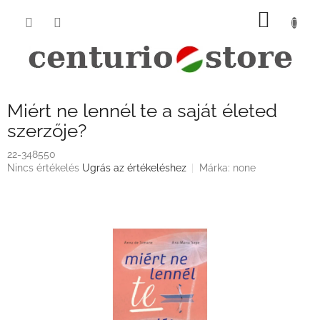
Ugrás
KOSÁ
a
fő
tartalomhoz
Miért ne lennél te a saját életed
szerzője?
22-348550
A
Nincs értékelés
Ugrás az értékeléshez
Márka:
none
termék
átlagos
értékelése
5-
ből
0,0
csillag.