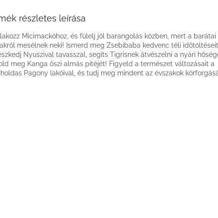
mék részletes leírása
lakozz Micimackóhoz, és fülelj jól barangolás közben, mert a barátai
akról mesélnek neki! Ismerd meg Zsebibaba kedvenc téli időtöltéseit
észkedj Nyuszival tavasszal, segíts Tigrisnek átvészelni a nyári hőség
old meg Kanga őszi almás pitéjét! Figyeld a természet változásait a
holdas Pagony lakóival, és tudj meg mindent az évszakok körforgásá