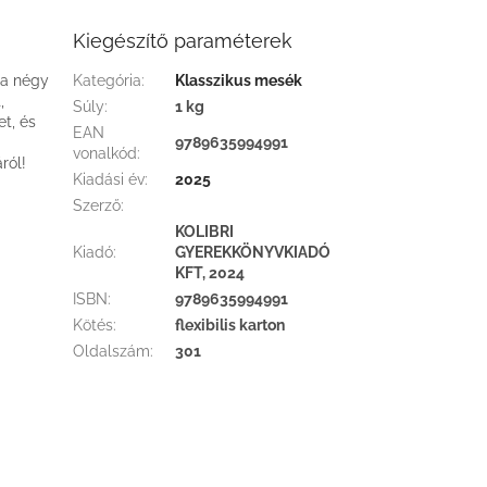
Kiegészítő paraméterek
 a négy
Kategória
:
Klasszikus mesék
,
Súly
:
1 kg
et, és
EAN
9789635994991
vonalkód
:
ról!
Kiadási év
:
2025
Szerző
:
KOLIBRI
Kiadó
:
GYEREKKÖNYVKIADÓ
KFT, 2024
ISBN
:
9789635994991
Kötés
:
flexibilis karton
Oldalszám
:
301