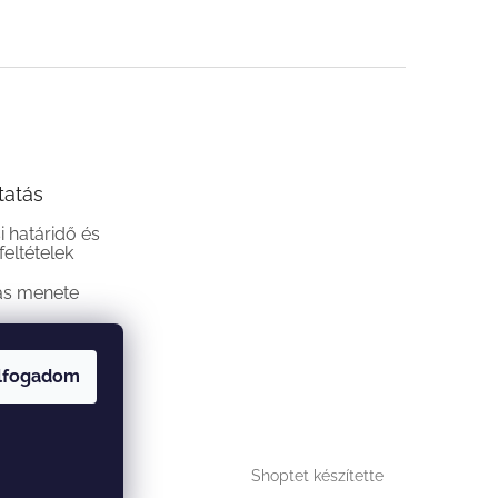
tatás
si határidő és
 feltételek
ás menete
lfogadom
Shoptet készítette