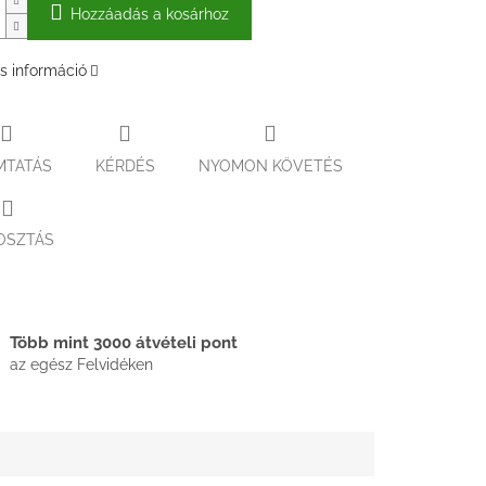
Hozzáadás a kosárhoz
s információ
MTATÁS
KÉRDÉS
NYOMON KÖVETÉS
OSZTÁS
Több mint 3000 átvételi pont
az egész Felvidéken