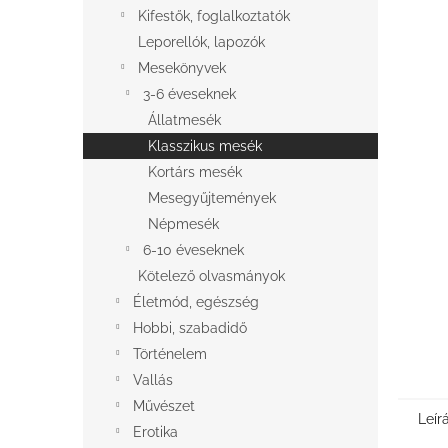
l
Kifestők, foglalkoztatók
Leporellók, lapozók
Mesekönyvek
3-6 éveseknek
Állatmesék
Klasszikus mesék
Kortárs mesék
Mesegyűjtemények
Népmesék
6-10 éveseknek
Kötelező olvasmányok
Életmód, egészség
Hobbi, szabadidő
Történelem
Vallás
Művészet
Leír
Erotika