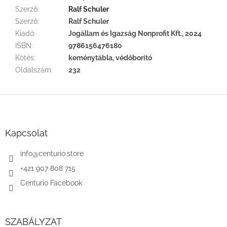
Szerző
:
Ralf Schuler
Szerző
:
Ralf Schuler
Kiadó
:
Jogállam és Igazság Nonprofit Kft., 2024
ISBN
:
9786156476180
Kötés
:
keménytábla, védőborító
Oldalszám
:
232
L
á
b
l
Kapcsolat
é
c
info
@
centurio.store
+421 907 808 715
Centurio Facebook
SZABÁLYZAT