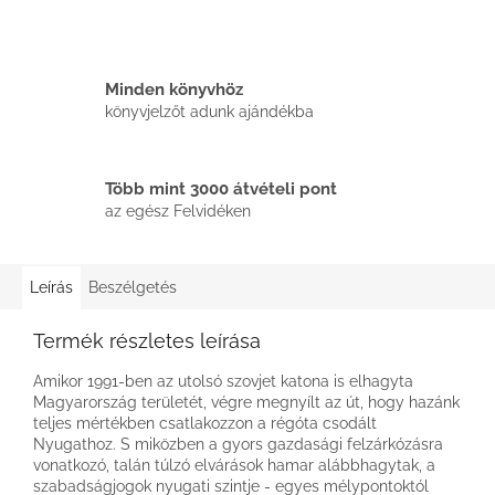
Minden könyvhöz
könyvjelzőt adunk ajándékba
Több mint 3000 átvételi pont
az egész Felvidéken
Leírás
Beszélgetés
Termék részletes leírása
Amikor 1991-ben az utolsó szovjet katona is elhagyta
Magyarország területét, végre megnyílt az út, hogy hazánk
teljes mértékben csatlakozzon a régóta csodált
Nyugathoz. S miközben a gyors gazdasági felzárkózásra
vonatkozó, talán túlzó elvárások hamar alábbhagytak, a
szabadságjogok nyugati szintje - egyes mélypontoktól