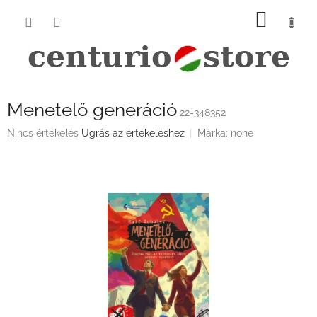
Ugrás
KOSÁ
a
fő
tartalomhoz
Menetelő generáció
22-348352
A
Nincs értékelés
Ugrás az értékeléshez
Márka:
none
termék
átlagos
értékelése
5-
ből
0,0
csillag.