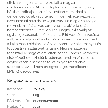
eltekintve - igen hamar része lett a magyar
mindennapoknak. Mára pedig természetessé vált, hogy
bárki kritizálhatja a kormányt, nyíltan ellenezheti a
genderideológiát, vagy teheti mindennek ellenkezőjét, s
ezért nem éri retorzió.De vajon létezik-e még az a Nyugat,
melynek mintájára Magyarország is alakította saját
berendezkedését? Ralf Schuler újságíró, aki sokáig az
egyik legolvasottabb német lap, a Bild vezető munkatársa
volt, lerombolja az illúziókat. Papíron semmi sem változott
a Lajta másik oldalán: hatályban vannak az alkotmányok és
többpárti választásokat tartanak. Mégis érezzük és
tapasztaljuk, hogy valami eltört odaát. Ebben a könyvben
első kézből szerezhetünk tudomást arról, mivé is lett az
egykor csodált német sajtó, és milyen retorziókkal
szembesül az, aki nem ért egyet teljes mértékben az
LMBTQ ideológiával.
Kiegészítő paraméterek
Kategória
:
Politika
Súly
:
1 kg
EAN vonalkód
:
9786156476180
Kiadási év
:
2024