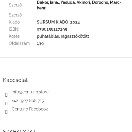
Baker, Iana., Yasuda, Akinori, Deroche, Marc-
Szerző
:
henri
Szerző
:
Kiadó
:
SURSUM KIADÓ, 2024
ISBN
:
9786158127295
Kötés
:
puhatáblás, ragasztókötött
Oldalszám
:
139
L
á
b
l
Kapcsolat
é
c
info
@
centurio.store
+421 907 808 715
Centurio Facebook
SZABÁLYZAT