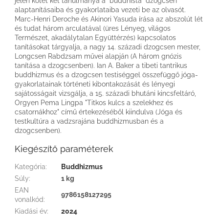
jelen kötet két tanulmánya a "buddhista" dzogcsen
alaptanításaiba és gyakorlataiba vezeti be az olvasót.
Marc-Henri Deroche és Akinori Yasuda írása az abszolút lét
és tudat három arculatával (üres Lényeg, világos
Természet, akadálytalan Együttérzés) kapcsolatos
tanításokat tárgyalja, a nagy 14. századi dzogcsen mester,
Longcsen Rabdzsam művei alapján (A három gnózis
tanítása a dzogcsenben). Ian A. Baker a tibeti tantrikus
buddhizmus és a dzogcsen testiséggel összefüggő jóga-
gyakorlatainak történeti kibontakozását és lényegi
sajátosságait vizsgálja, a 15. századi bhutáni kincsfeltáró,
Orgyen Pema Lingpa "Titkos kulcs a szelekhez és
csatornákhoz" című értekezéséből kiindulva (Jóga és
testkultúra a vadzsrajána buddhizmusban és a
dzogcsenben).
Kiegészítő paraméterek
Kategória
:
Buddhizmus
Súly
:
1 kg
EAN
9786158127295
vonalkód
:
Kiadási év
:
2024