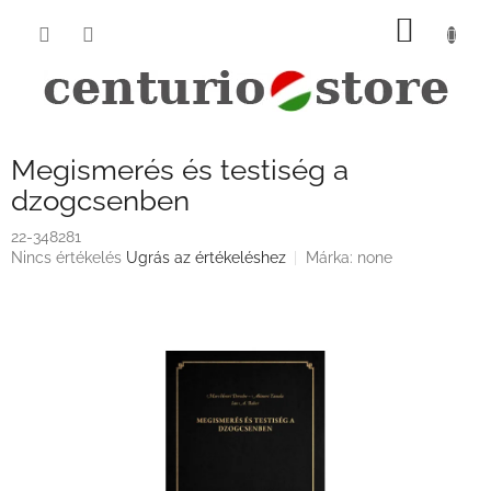
Ugrás
KOSÁ
a
fő
tartalomhoz
Megismerés és testiség a
dzogcsenben
22-348281
A
Nincs értékelés
Ugrás az értékeléshez
Márka:
none
termék
átlagos
értékelése
5-
ből
0,0
csillag.