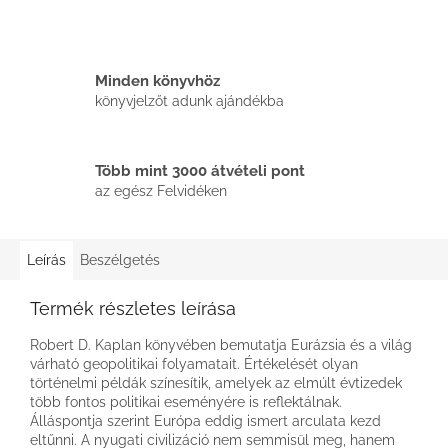
Minden könyvhöz
könyvjelzőt adunk ajándékba
Több mint 3000 átvételi pont
az egész Felvidéken
Leírás
Beszélgetés
Termék részletes leírása
Robert D. Kaplan könyvében bemutatja Eurázsia és a világ
várható geopolitikai folyamatait. Értékelését olyan
történelmi példák színesítik, amelyek az elmúlt évtizedek
több fontos politikai eseményére is reflektálnak.
Álláspontja szerint Európa eddig ismert arculata kezd
eltűnni. A nyugati civilizáció nem semmisül meg, hanem