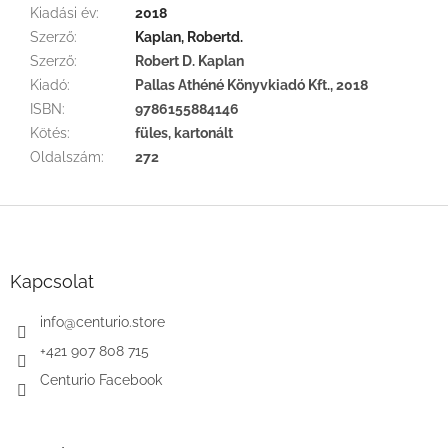
Kiadási év
:
2018
Szerző
:
Kaplan, Robertd.
Szerző
:
Robert D. Kaplan
Kiadó
:
Pallas Athéné Könyvkiadó Kft., 2018
ISBN
:
9786155884146
Kötés
:
füles, kartonált
Oldalszám
:
272
L
á
b
l
Kapcsolat
é
c
info
@
centurio.store
+421 907 808 715
Centurio Facebook