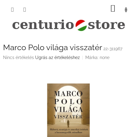
Ugrás
KOSÁ
a
fő
tartalomhoz
Marco Polo világa visszatér
22-311967
A
Nincs értékelés
Ugrás az értékeléshez
Márka:
none
termék
átlagos
értékelése
5-
ből
0,0
csillag.