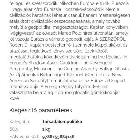
felhígul és szétszóródik. Miközben Európa eltűnik, Eurázsia
- vagy akár Afro-Eurázsia ­- összekovácsolódik. Nem a
civilizációk harcának lehetünk tanúi, hanem mesterségesen
átalakított civilizációk összecsapásának, amely tovább
mélyíti a geopolitikai megosztottságot. Kaplan könyvében
"végigvezeti" az olvasót Marco Polo híres útvonalán, amely
jól vázolja Eurázsia várható geopolitikáját. A SZERZŐRŐL
Robert D. Kaplan bestselleríró, tizennyolc külpolitikával és
utazással foglalkozó könyv szerzője. Ezek között
megtalálhatók a következő művek: Earning the Rockies, In
Europe's Shadow, Asia's Cauldron, The Revenge of
Geography, Monsoon, The Coming Anarchy, Balkan Ghosts.
Az Új Amerikai Biztonságért Központ (Center for a New
American Security) főmunkatársa és az Eurázsia Csoport
főtanácsadója. A Foreign Policy folyóirat kétszer
választotta be a világ "Top 100 globális gondolkodója"
közé.
Kiegészítő paraméterek
Kategória
:
Társadalompolitika
Súly
:
1 kg
EAN vonalkód
:
9786155884146