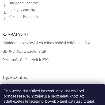
c
info
@
centurio.store
+421 907 808 715
Centurio Facebook
SZABÁLYZAT
Általános szerződési és felhasználási feltételek (SK)
GDPR / Adatvédelem (SK)
Reklamációs feltételek (SK)
Tájékoztatás
Teljesítési határidő és szállítási feltételek
Ez a weboldal sütiket használ. Az oldal további
A vásárlás menete
böngészésével hozájárul a használatukhoz. Az
adatkezelés feltételeiről bővebb tájékoztatást
itt
talál.