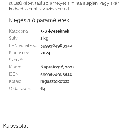
stílusú képet találsz, amelyet a minta alapján, vagy akár
kedved szerint is kiszínezheted.
Kiegészítő paraméterek
Kategória
:
3-6 éveseknek
Súly
:
1 kg
EAN vonalkód
:
5999564963522
Kiadási év
:
2024
Szerző
:
Kiadó
:
Napraforgó, 2024
ISBN
:
5999564963522
Kötés
:
ragasztókötött
Oldalszám
:
64
L
á
b
l
Kapcsolat
é