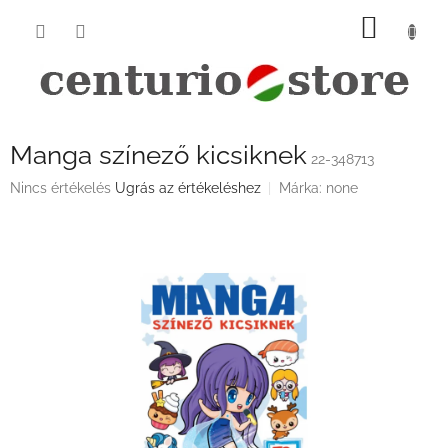
Ugrás
KOSÁ
a
fő
tartalomhoz
Manga színező kicsiknek
22-348713
A
Nincs értékelés
Ugrás az értékeléshez
Márka:
none
termék
átlagos
értékelése
5-
ből
0,0
csillag.