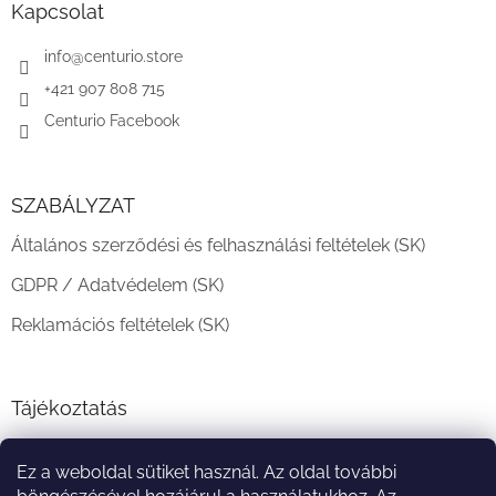
l
Kapcsolat
é
c
info
@
centurio.store
+421 907 808 715
Centurio Facebook
SZABÁLYZAT
Általános szerződési és felhasználási feltételek (SK)
GDPR / Adatvédelem (SK)
Reklamációs feltételek (SK)
Tájékoztatás
Teljesítési határidő és szállítási feltételek
Ez a weboldal sütiket használ. Az oldal további
A vásárlás menete