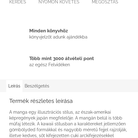
KÉRDÉS
NYOMON KÖVETÉS
MEGOSZTÁS
Minden könyvhöz
könyvjelzőt adunk ajándékba
Több mint 3000 átvételi pont
az egész Felvidéken
Leírás
Beszélgetés
Termék részletes leírása
A manga egy illusztrációs stílus, az észak-amerikai
képregények japán megfelelője. A mangán belül is több
műfaj létezik. A kawaii stílusban a karaktereket jellemzően
gömbölyded formákkal és nagyobb méretű fejjel rajzolják,
illetve kedves, sőt kifejezetten cuki arckifejezésekkel