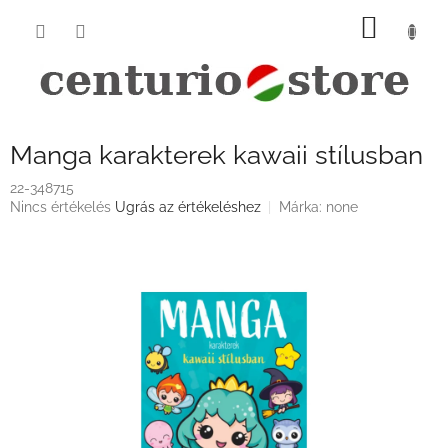
Ugrás
KOSÁ
a
fő
tartalomhoz
Manga karakterek kawaii stílusban
22-348715
A
Nincs értékelés
Ugrás az értékeléshez
Márka:
none
termék
átlagos
értékelése
5-
ből
0,0
csillag.