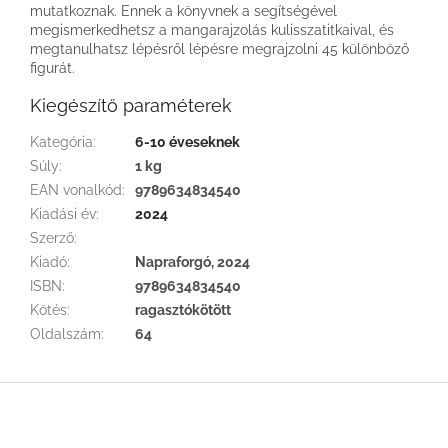
mutatkoznak. Ennek a könyvnek a segítségével
megismerkedhetsz a mangarajzolás kulisszatitkaival, és
megtanulhatsz lépésről lépésre megrajzolni 45 különböző
figurát.
Kiegészítő paraméterek
Kategória
:
6-10 éveseknek
Súly
:
1 kg
EAN vonalkód
:
9789634834540
Kiadási év
:
2024
Szerző
:
Kiadó
:
Napraforgó, 2024
ISBN
:
9789634834540
Kötés
:
ragasztókötött
Oldalszám
:
64
L
á
b