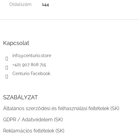
Oldalszám
:
144
L
á
b
l
Kapcsolat
é
c
info
@
centurio.store
+421 907 808 715
Centurio Facebook
SZABÁLYZAT
Általános szerződési és felhasználási feltételek (SK)
GDPR / Adatvédelem (SK)
Reklamációs feltételek (SK)