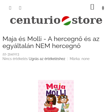
Ugrás
KOSÁ
a
fő
tartalomhoz
Maja és Molli - A hercegnő és az
egyáltalán NEM hercegnő
22-314003
A
Nincs értékelés
Ugrás az értékeléshez
Márka:
none
termék
átlagos
értékelése
5-
ből
0,0
csillag.