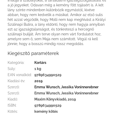
Imádja a szabályokat, a társadalmi igazságszolgáltatást és
a jó jegyeket. Odavan még a kemény főtt tojásért is. A két
lány szinte mindenben különbözik egymástól, kivéve
abban, hogy nem kedvelik a másikat. Amikor az első sulis
hét azzal végződik, hogy Molli nem kap meghívást a Királyi
Szülinapi Bulira, a lány eldönti, hogy nem hagyja annyiban
ezt az igazságtalanságot, és tönkreteszi a hercegnő
szülinapi buliját. Ám terve olyan nem várt fordulatot hoz,
amelyre sem ő, sem Maja nem számított. Végül rá kell
jönnie, hogy a bosszú mindig rossz megoldás.
Kiegészítő paraméterek
Kategória
:
Kortárs
Súly
:
1 kg
EAN vonalkód
:
9789634990529
Kiadási év
:
2019
Szerző
:
Emma Wunsch, Jessika Voninnerebner
Szerző
:
Emma Wunsch, Jessika Voninnerebner
Kiadó
:
Maxim Könyvkiadó, 2019
ISBN
:
9789634990529
Kötés
:
kemény kötés