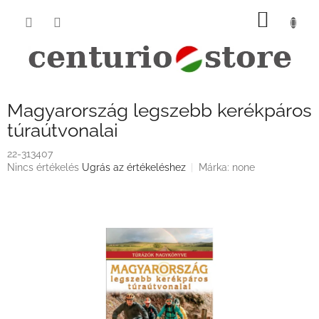
Ugrás
KOSÁ
a
fő
tartalomhoz
Magyarország legszebb kerékpáros
túraútvonalai
22-313407
A
Nincs értékelés
Ugrás az értékeléshez
Márka:
none
termék
átlagos
értékelése
5-
ből
0,0
csillag.