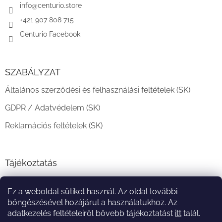
c
info
@
centurio.store
+421 907 808 715
Centurio Facebook
SZABÁLYZAT
Általános szerződési és felhasználási feltételek (SK)
GDPR / Adatvédelem (SK)
Reklamációs feltételek (SK)
Tájékoztatás
Teljesítési határidő és szállítási feltételek
Ez a weboldal sütiket használ. Az oldal további
A vásárlás menete
böngészésével hozájárul a használatukhoz. Az
adatkezelés feltételeiről bővebb tájékoztatást
itt
talál.