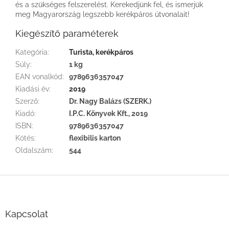
és a szükséges felszerelést. Kerekedjünk fel, és ismerjük
meg Magyarország legszebb kerékpáros útvonalait!
Kiegészítő paraméterek
Kategória
:
Turista, kerékpáros
Súly
:
1 kg
EAN vonalkód
:
9789636357047
Kiadási év
:
2019
Szerző
:
Dr. Nagy Balázs (SZERK.)
Kiadó
:
I.P.C. Könyvek Kft., 2019
ISBN
:
9789636357047
Kötés
:
flexibilis karton
Oldalszám
:
544
L
á
b
l
Kapcsolat
é