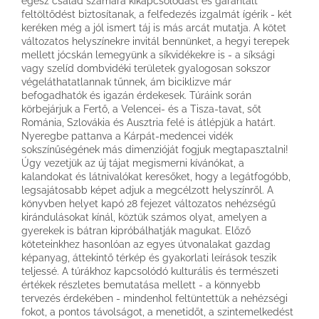
egész család számára kikapcsolódást és garantált
feltöltődést biztosítanak, a felfedezés izgalmát ígérik - két
keréken még a jól ismert táj is más arcát mutatja. A kötet
változatos helyszínekre invitál bennünket, a hegyi terepek
mellett jócskán lemegyünk a síkvidékekre is - a síksági
vagy szelíd dombvidéki területek gyalogosan sokszor
végeláthatatlannak tűnnek, ám biciklizve már
befogadhatók és igazán érdekesek. Túráink során
körbejárjuk a Fertő, a Velencei- és a Tisza-tavat, sőt
Románia, Szlovákia és Ausztria felé is átlépjük a határt.
Nyeregbe pattanva a Kárpát-medencei vidék
sokszínűségének más dimenzióját fogjuk megtapasztalni!
Úgy vezetjük az új tájat megismerni kívánókat, a
kalandokat és látnivalókat keresőket, hogy a legátfogóbb,
legsajátosabb képet adjuk a megcélzott helyszínről. A
könyvben helyet kapó 28 fejezet változatos nehézségű
kirándulásokat kínál, köztük számos olyat, amelyen a
gyerekek is bátran kipróbálhatják magukat. Előző
köteteinkhez hasonlóan az egyes útvonalakat gazdag
képanyag, áttekintő térkép és gyakorlati leírások teszik
teljessé. A túrákhoz kapcsolódó kulturális és természeti
értékek részletes bemutatása mellett - a könnyebb
tervezés érdekében - mindenhol feltüntettük a nehézségi
fokot, a pontos távolságot, a menetidőt, a szintemelkedést