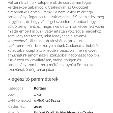
Hatvani Istvánnak válópöréről, de csakhamar fogós
kérdésekbe gabalyodik: Csakugyan az Ördöggel
cimborált-e Hatvani uram? Ha nem, akkor miért egy
boszorkányt fogadott fel szakácsnénak? S ha mindez még
hagyján is, de hogy vén fejjel szerelemre lobbant egy
süldő leány iránt, az mégis skandalum. És képes lett volna
miatta embert is ölni? Vagy ártatlan volt, sőt a mágiához
sem konyított többet, mint Magyariné a savanyú
vetrecéhez? Ülhetünk sárkányháton, járhatunk
salétrommezőn, belekortyolhatunk Csokonai csikóbőrös
kulacsába, csaphatunk leydeni palackkal mennykövet,
ámulhatunk ámormézen, széklábbal hadonászó főbírón,
tűzvészen és kínvallatáson, orángutángon és
boszorkányszombaton a méltán nagyhírű Emmuska
szerzőinek ördögrománjában.
Kiegészítő paraméterek
Kategória
:
Kortárs
Súly
:
1 kg
EAN vonalkód
:
9789634681274
Kiadási év
:
2019
Szerző
:
Győrei Zsolt, Schlachtovszky Csaba