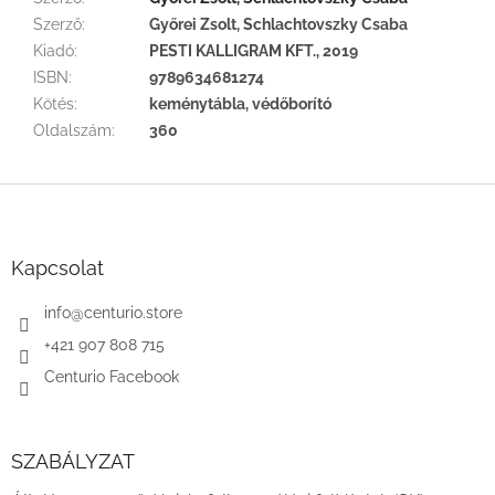
Szerző
:
Győrei Zsolt, Schlachtovszky Csaba
Kiadó
:
PESTI KALLIGRAM KFT., 2019
ISBN
:
9789634681274
Kötés
:
keménytábla, védőborító
Oldalszám
:
360
L
á
b
l
Kapcsolat
é
c
info
@
centurio.store
+421 907 808 715
Centurio Facebook
SZABÁLYZAT