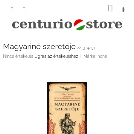
Ugrás
KOSÁ
a
fő
tartalomhoz
Magyariné szeretője
22-314251
A
Nincs értékelés
Ugrás az értékeléshez
Márka:
none
termék
átlagos
értékelése
5-
ből
0,0
csillag.