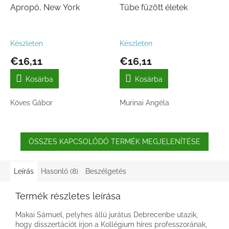
Apropó, New York
Tűbe fűzött életek
Készleten
Készleten
€16,11
€16,11
Kosárba
Kosárba
Köves Gábor
Murinai Angéla
ÖSSZES KAPCSOLÓDÓ TERMÉK MEGJELENÍTÉSE
Leírás
Hasonló (8)
Beszélgetés
Termék részletes leírása
Makai Sámuel, pelyhes állú jurátus Debrecenbe utazik,
hogy disszertációt írjon a Kollégium híres professzorának,