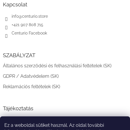
l
Kapcsolat
é
c
info
@
centurio.store
+421 907 808 715
Centurio Facebook
SZABÁLYZAT
Általános szerződési és felhasználási feltételek (SK)
GDPR / Adatvédelem (SK)
Reklamációs feltételek (SK)
Tájékoztatás
Teljesítési határidő és szállítási feltételek
Ez a weboldal sütiket használ. Az oldal további
A vásárlás menete