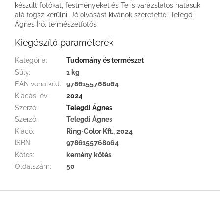
készült fotókat, festményeket és Te is varázslatos hatásuk
alá fogsz kerülni. Jó olvasást kívánok szeretettel Telegdi
Ágnes Író, természetfotós
Kiegészítő paraméterek
Kategória
:
Tudomány és természet
Súly
:
1 kg
EAN vonalkód
:
9786155768064
Kiadási év
:
2024
Szerző
:
Telegdi Ágnes
Szerző
:
Telegdi Ágnes
Kiadó
:
Ring-Color Kft., 2024
ISBN
:
9786155768064
Kötés
:
kemény kötés
Oldalszám
:
50
L
á
b