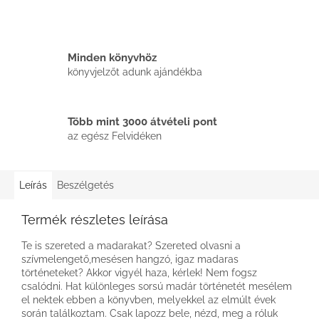
Minden könyvhöz
könyvjelzőt adunk ajándékba
Több mint 3000 átvételi pont
az egész Felvidéken
Leírás
Beszélgetés
Termék részletes leírása
Te is szereted a madarakat? Szereted olvasni a
szívmelengető,mesésen hangzó, igaz madaras
történeteket? Akkor vigyél haza, kérlek! Nem fogsz
csalódni. Hat különleges sorsú madár történetét mesélem
el nektek ebben a könyvben, melyekkel az elmúlt évek
során találkoztam. Csak lapozz bele, nézd, meg a róluk