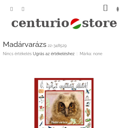
Ugrás
KOSÁ
a
fő
tartalomhoz
Madárvarázs
22-348529
A
Nincs értékelés
Ugrás az értékeléshez
Márka:
none
termék
átlagos
értékelése
5-
ből
0,0
csillag.