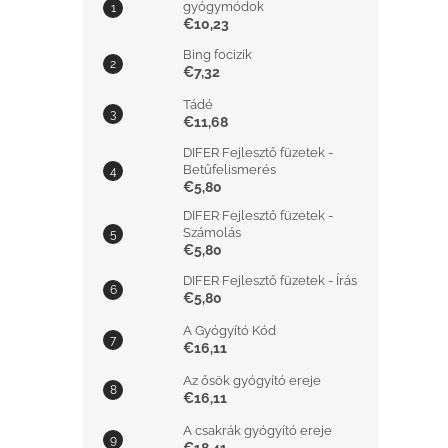
gyógymódok
€10,23
Bing focizik
€7,32
Tádé
€11,68
DIFER Fejlesztő füzetek -
Betűfelismerés
€5,80
DIFER Fejlesztő füzetek -
Számolás
€5,80
DIFER Fejlesztő füzetek - Írás
€5,80
A Gyógyító Kód
€16,11
Az ősök gyógyító ereje
€16,11
A csakrák gyógyító ereje