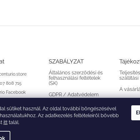
at
SZABÁLYZAT
Tájékoz
Általános szerződési és
Teljesíté
centurio.store
felhasználási feltételek
szállítási
(SK)
907 808 715
A vásárl
rio Facebook
GDPR / Adatvédelem
(SK)
al sütiket használ. Az oldal további böngészésével
Reklamációs feltételek
E
 használatukhoz. Az adatkezelés feltételeiről bővebb
(SK)
st
itt
talál.
sok