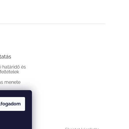
tatás
si határidő és
 feltételek
ás menete
lfogadom