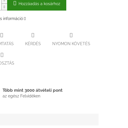
Hozzáadás a kosárhoz
s információ
MTATÁS
KÉRDÉS
NYOMON KÖVETÉS
OSZTÁS
Több mint 3000 átvételi pont
az egész Felvidéken