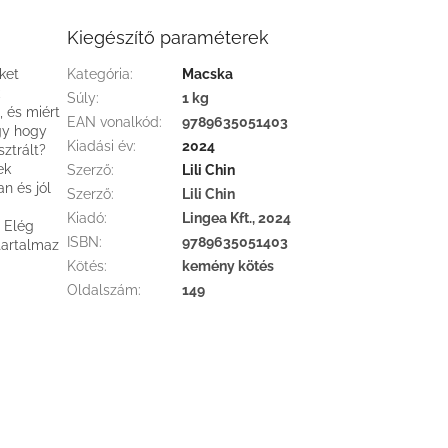
Kiegészítő paraméterek
ket
Kategória
:
Macska
Súly
:
1 kg
, és miért
EAN vonalkód
:
9789635051403
gy hogy
Kiadási év
:
2024
ztrált?
ek
Szerző
:
Lili Chin
n és jól
Szerző
:
Lili Chin
Kiadó
:
Lingea Kft., 2024
. Elég
ISBN
:
9789635051403
tartalmaz
Kötés
:
kemény kötés
Oldalszám
:
149