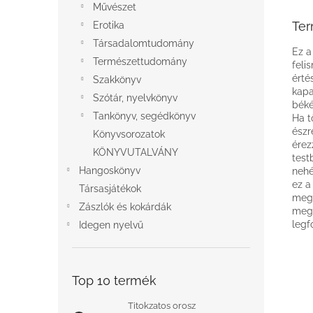
Művészet
Ter
Erotika
Társadalomtudomány
Ez a
Természettudomány
feli
érté
Szakkönyv
kapa
Szótár, nyelvkönyv
béké
Tankönyv, segédkönyv
Ha t
észr
Könyvsorozatok
érez
KÖNYVUTALVÁNY
test
Hangoskönyv
nehé
ez a
Társasjátékok
megk
Zászlók és kokárdák
megn
legf
Idegen nyelvű
Top 10 termék
Titokzatos orosz