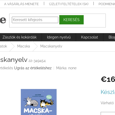
A VÁSÁRLÁS MENETE
ÜZLETI FELTÉTELEK (SK)
PODMIEN
KERESÉS
Zászlók és kokárdák
Idegen nyelvű
Kapcsolat
Blo
latok
Macska
Macskanyelv
skanyelv
22-349454
rtékelés
Ugrás az értékeléshez
Márka:
none
€16
ése
Egységá
Készl
Várható 