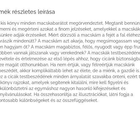
mék részletes leírása
 kis könyv minden macskabarátot megörvendeztet. Megtanít bennün
smerni és megérteni azokat a finom jelzéseket, amelyekkel a macskák
sünkre adják érzéseiket. Miért dörzsöli a macskám a fejét a fal éléhez
rászik mindenütt? A macskám azt akarja, hogy megsimogassam va
n hagyjam őt? A macskám magabiztos, félős, nyugodt vagy épp frus
öbben vannak játszanak vagy verekednek? A macskák testbeszédén
evétele és értelmezése az első lépés ahhoz, hogy cicánk biztonságba
ze magát otthonunkban. Ha nem értjük, vagy félreértjük macskánk
beszédét, akkor komplikáltabb lehet az élete, de a miénk, a gazdié is
z a cicák testbeszédének minden árnyalatát szavakba önteni, ezért 
 könyv rajzokat, amelyek segítenek kitalálni, mire kell figyelni és
ülönböztetni az egymáshoz nagyon hasonló kifejezéseket és
yilvánulásokat. Ha összehasonlítja az illusztrációkat, látni fogja a
ontosabb különbségeket és az összefüggéseket.