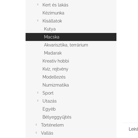
l
Kert és lakás
Kézimunka
Kisállatok
Kutya
Macska
Akvarisztika, terrárium
Madarak
Kreatív hobbi
Kvíz, rejtvény
Modellezés
Numizmatika
Sport
Utazás
Egyéb
Bélyeggyűjtés
Történelem
Leír
Vallás