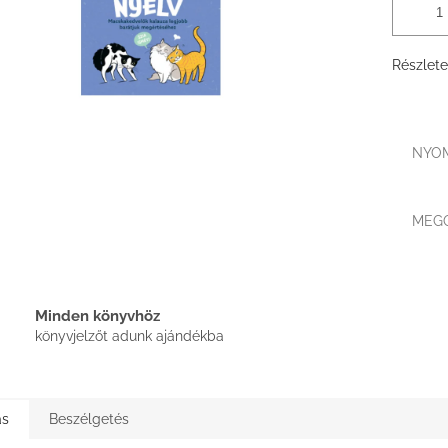
Részlete
NYO
MEG
Minden könyvhöz
könyvjelzőt adunk ajándékba
ás
Beszélgetés