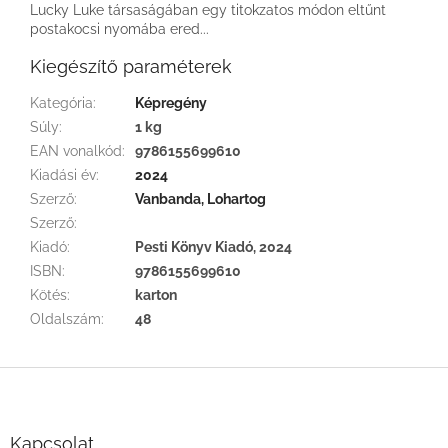
Lucky Luke társaságában egy titokzatos módon eltűnt
postakocsi nyomába ered...
Kiegészítő paraméterek
Kategória
:
Képregény
Súly
:
1 kg
EAN vonalkód
:
9786155699610
Kiadási év
:
2024
Szerző
:
Vanbanda, Lohartog
Szerző
:
Kiadó
:
Pesti Könyv Kiadó, 2024
ISBN
:
9786155699610
Kötés
:
karton
Oldalszám
:
48
L
á
b
l
Kapcsolat