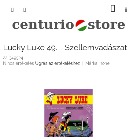
Ugrás
KOSÁ
a
fő
tartalomhoz
Lucky Luke 49. - Szellemvadászat
22-349524
A
Nincs értékelés
Ugrás az értékeléshez
Márka:
none
termék
átlagos
értékelése
5-
ből
0,0
csillag.