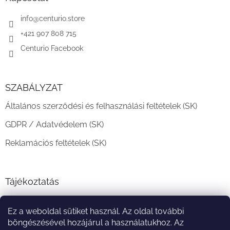
é
c
info
@
centurio.store
+421 907 808 715
Centurio Facebook
SZABÁLYZAT
Általános szerződési és felhasználási feltételek (SK)
GDPR / Adatvédelem (SK)
Reklamációs feltételek (SK)
Tájékoztatás
Teljesítési határidő és szállítási feltételek
Ez a weboldal sütiket használ. Az oldal további
A vásárlás menete
böngészésével hozájárul a használatukhoz. Az