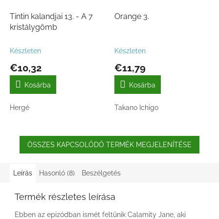
Tintin kalandjai 13. - A 7
Orange 3.
kristálygömb
Készleten
Készleten
€10,32
€11,79
Kosárba
Kosárba
Hergé
Takano Ichigo
ÖSSZES KAPCSOLÓDÓ TERMÉK MEGJELENÍTÉSE
Leírás
Hasonló (8)
Beszélgetés
Termék részletes leírása
Ebben az epizódban ismét feltűnik Calamity Jane, aki