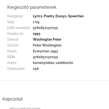
Kiegészítő paraméterek
Kategória
:
Lyrics, Poetry, Essays, Speeches
Súly
:
1 kg
EAN vonalkód
:
9781857157055
Kiadási év
:
1993
Szerző
:
Washington Peter
Szerző
:
Peter Washington
Kiadó
:
Everyman, 1993
ISBN
:
9781857157055
Kötés
:
keménytábla, védőborító
Oldalszám
:
256
L
á
b
l
Kapcsolat
é
info
@
centurio.store