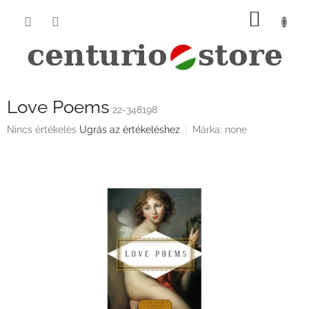
Ugrás
KOSÁ
a
fő
tartalomhoz
Love Poems
22-348198
A
Nincs értékelés
Ugrás az értékeléshez
Márka:
none
termék
átlagos
értékelése
5-
ből
0,0
csillag.