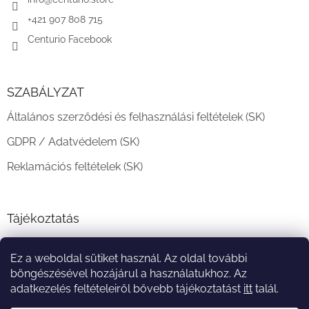
c
+421 907 808 715
Centurio Facebook
SZABÁLYZAT
Általános szerződési és felhasználási feltételek (SK)
GDPR / Adatvédelem (SK)
Reklamációs feltételek (SK)
Tájékoztatás
Teljesítési határidő és szállítási feltételek
Ez a weboldal sütiket használ. Az oldal további
A vásárlás menete
böngészésével hozájárul a használatukhoz. Az
adatkezelés feltételeiről bővebb tájékoztatást
itt
talál.