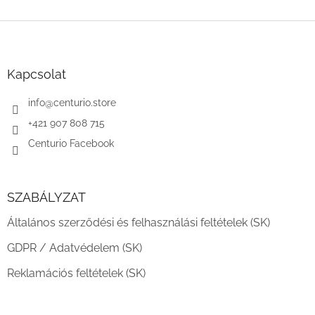
L
á
b
l
Kapcsolat
é
c
info
@
centurio.store
+421 907 808 715
Centurio Facebook
SZABÁLYZAT
Általános szerződési és felhasználási feltételek (SK)
GDPR / Adatvédelem (SK)
Reklamációs feltételek (SK)