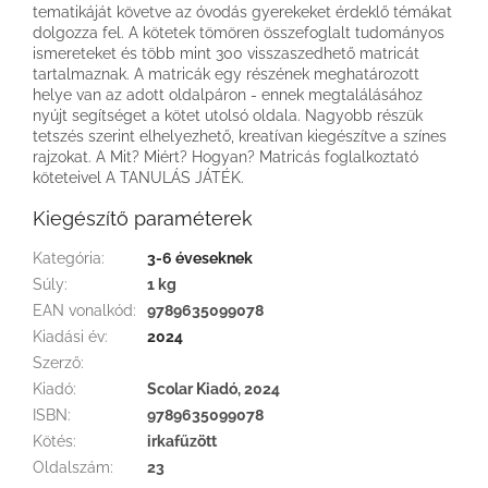
tematikáját követve az óvodás gyerekeket érdeklő témákat
dolgozza fel. A kötetek tömören összefoglalt tudományos
ismereteket és több mint 300 visszaszedhető matricát
tartalmaznak. A matricák egy részének meghatározott
helye van az adott oldalpáron - ennek megtalálásához
nyújt segítséget a kötet utolsó oldala. Nagyobb részük
tetszés szerint elhelyezhető, kreatívan kiegészítve a színes
rajzokat. A Mit? Miért? Hogyan? Matricás foglalkoztató
köteteivel A TANULÁS JÁTÉK.
Kiegészítő paraméterek
Kategória
:
3-6 éveseknek
Súly
:
1 kg
EAN vonalkód
:
9789635099078
Kiadási év
:
2024
Szerző
:
Kiadó
:
Scolar Kiadó, 2024
ISBN
:
9789635099078
Kötés
:
irkafűzött
Oldalszám
:
23