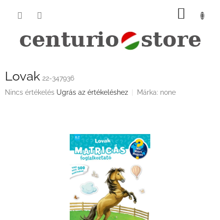
Ugrás
KOSÁ
a
fő
tartalomhoz
Lovak
22-347936
A
Nincs értékelés
Ugrás az értékeléshez
Márka:
none
termék
átlagos
értékelése
5-
ből
0,0
csillag.