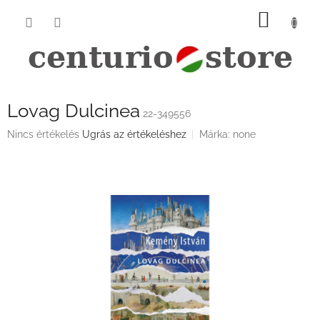
Ugrás
KOSÁ
a
fő
tartalomhoz
Lovag Dulcinea
22-349556
A
Nincs értékelés
Ugrás az értékeléshez
Márka:
none
termék
átlagos
értékelése
5-
ből
0,0
csillag.