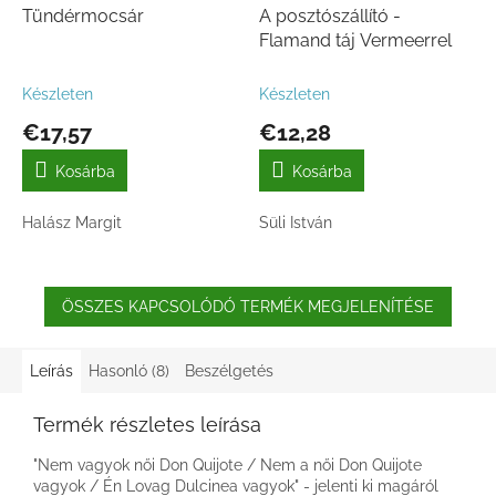
Tündérmocsár
A posztószállító -
Flamand táj Vermeerrel
Készleten
Készleten
€17,57
€12,28
Kosárba
Kosárba
Halász Margit
Süli István
ÖSSZES KAPCSOLÓDÓ TERMÉK MEGJELENÍTÉSE
Leírás
Hasonló (8)
Beszélgetés
Termék részletes leírása
"Nem vagyok női Don Quijote / Nem a női Don Quijote
vagyok / Én Lovag Dulcinea vagyok" - jelenti ki magáról