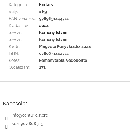
Kategória
:
Kortárs
Súly
:
1 kg
EAN vonalkód
:
9789631444711
Kiadási év
:
2024
Szerző
:
Kemény István
Szerző
:
Kemény István
Kiadó
:
Magvető Könyvkiadó, 2024
ISBN
:
9789631444711
Kötés
:
keménytábla, védőborító
Oldalszám
:
171
L
á
b
l
Kapcsolat
é
c
info
@
centurio.store
+421 907 808 715