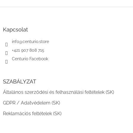
L
á
b
l
Kapcsolat
é
c
info
@
centurio.store
+421 907 808 715
Centurio Facebook
SZABÁLYZAT
Általános szerződési és felhasználási feltételek (SK)
GDPR / Adatvédelem (SK)
Reklamációs feltételek (SK)