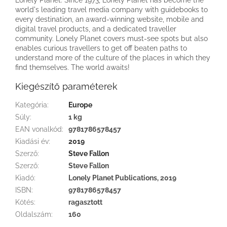
world's leading travel media company with guidebooks to
every destination, an award-winning website, mobile and
digital travel products, and a dedicated traveller
community. Lonely Planet covers must-see spots but also
enables curious travellers to get off beaten paths to
understand more of the culture of the places in which they
find themselves. The world awaits!
Kiegészítő paraméterek
Kategória
:
Europe
Súly
:
1 kg
EAN vonalkód
:
9781786578457
Kiadási év
:
2019
Szerző
:
Steve Fallon
Szerző
:
Steve Fallon
Kiadó
:
Lonely Planet Publications, 2019
ISBN
:
9781786578457
Kötés
:
ragasztott
Oldalszám
:
160