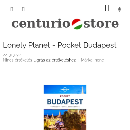
Ugrás
KOSÁ
a
fő
tartalomhoz
Lonely Planet - Pocket Budapest
22-313272
A
Nincs értékelés
Ugrás az értékeléshez
Márka:
none
termék
átlagos
értékelése
5-
ből
0,0
csillag.