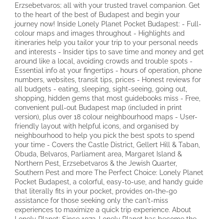
Erzsebetvaros; all with your trusted travel companion. Get
to the heart of the best of Budapest and begin your
journey now! Inside Lonely Planet Pocket Budapest: - Full-
colour maps and images throughout - Highlights and
itineraries help you tailor your trip to your personal needs
and interests - Insider tips to save time and money and get
around like a local, avoiding crowds and trouble spots -
Essential info at your fingertips - hours of operation, phone
numbers, websites, transit tips, prices - Honest reviews for
all budgets - eating, sleeping, sight-seeing, going out,
shopping, hidden gems that most guidebooks miss - Free,
convenient pull-out Budapest map (included in print
version), plus over 18 colour neighbourhood maps - User-
friendly layout with helpful icons, and organised by
neighbourhood to help you pick the best spots to spend
your time - Covers the Castle District, Gellert Hill & Taban,
Obuda, Belvaros, Parliament area, Margaret Island &
Northern Pest, Erzsebetvaros & the Jewish Quarter,
Southern Pest and more The Perfect Choice: Lonely Planet
Pocket Budapest, a colorful, easy-to-use, and handy guide
that literally fits in your pocket, provides on-the-go
assistance for those seeking only the can't-miss
experiences to maximize a quick trip experience. About
Lonely Planet: Since 1973, Lonely Planet has become the