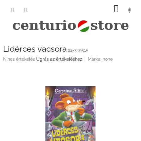
Ugrás
KOSÁ
a
fő
tartalomhoz
Lidérces vacsora
22-349515
A
Nincs értékelés
Ugrás az értékeléshez
Márka:
none
termék
átlagos
értékelése
5-
ből
0,0
csillag.