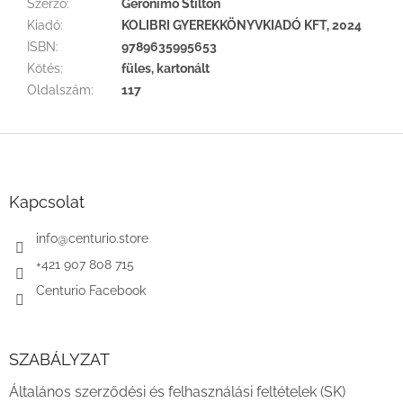
Szerző
:
Geronimo Stilton
Kiadó
:
KOLIBRI GYEREKKÖNYVKIADÓ KFT, 2024
ISBN
:
9789635995653
Kötés
:
füles, kartonált
Oldalszám
:
117
L
á
b
l
Kapcsolat
é
c
info
@
centurio.store
+421 907 808 715
Centurio Facebook
SZABÁLYZAT
Általános szerződési és felhasználási feltételek (SK)