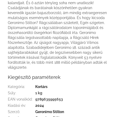
kalandjait. És ő aztán tényleg soha nem unatkozik!
Családjának és barátainak köszönhetően gyakran
keveredik igazán bajuszborzoló, ám mindig extraegeresen
mulatságos események középpontjába. És hogy kicsoda
Geronimo Stilton? Rágcsáliában született, Egér-szigeten.
Diplomamunkáját a rágcsálóirodalom toponímiájából és
összehasonlító ősegérkori filozófiából írta. Geronimo
Rágcsália legolvasottabb napilapja, a Rágcsáló Hírek
főszerkesztője. Az újságot nagyapja, Világjáró Vilmos
alapította. Szabadidejében Geronimo 18. századi antik
sajthéjdarabkákat gyűjt, de legszívesebben nagy sikerű
történetek írásával foglalatoskodik. Könyveit 53 nyelvre
fordították le, és több mint 188 millió példányban adták el
világszerte.
Kiegészítő paraméterek
Kategória
:
Kortárs
Súly
:
1 kg
EAN vonalkód
:
9789635995653
Kiadási év
:
2024
Szerző
:
Geronimo Stilton