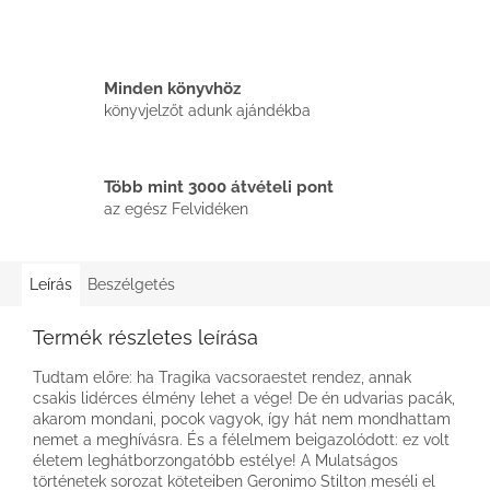
Minden könyvhöz
könyvjelzőt adunk ajándékba
Több mint 3000 átvételi pont
az egész Felvidéken
Leírás
Beszélgetés
Termék részletes leírása
Tudtam előre: ha Tragika vacsoraestet rendez, annak
csakis lidérces élmény lehet a vége! De én udvarias pacák,
akarom mondani, pocok vagyok, így hát nem mondhattam
nemet a meghívásra. És a félelmem beigazolódott: ez volt
életem leghátborzongatóbb estélye! A Mulatságos
történetek sorozat köteteiben Geronimo Stilton meséli el