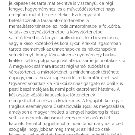
jelképesen és tartalmát tekintve is visszanyúlik a régi
lengyel hagyományhoz, és a művelődéstörténet nagy
erdejéből mutat be részleteket. Ezek egyaránt
beletartoznak a társadalomtörténetbe, a
mentalitástörténetbe, az irodalomtörténetbe, a folklórba,
vallás- és egyháztörténetbe, a könyvtörténetbe,
sajtótörténetbe. A fényes uralkodói és főíri bevonulások,
vagy a késő-középkori és kora-újkori Krakkót izgalomban
tartott események az ünnepnapokra és hétköznapokra
vetnek fényt. Arany János sírverse nyomán egy budai-
krakkói, kettős polgárságú vállalkozó karrierje bontakozik ki.
A magyarok számára íródott régi varsói tudósítás a
várostörténet, a mikrotörténet, a mindennapok története
éppúgy, mint a hozzá kapcsolódó irodalomtörténeti szál.
Ugyanez vonatkozik a krakkói színházigazgató és politikus
pesti beszámolójára is, némi politikatörténeti háttérrel. A
két ország közötti kapcsolatok történetének
elengedhetetlen része a közlekedés. A legújabb kor egyik
tragikus eseménysora Csehszlovákia 1968-as megszállása,
amelyben a magyar mellett a lengyel hadsereg is részt
vett, s amelynek alig ismert véres epizódjairól is hírt
kapunk. Témától függetlenül minden tanulmány azt a célt
szolgálja, hogy jobban megismerjük az inkább csak
közhelyekkel méltatott barátság díszletei mögött húzódó