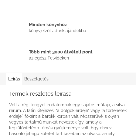
Minden könyvhöz
könyvjelzőt adunk ajándékba
Több mint 3000 átvételi pont
az egész Felvidéken
Leírás
Beszélgetés
Termék részletes leírása
Volt a régi lengyel irodalomnak egy sajátos műfaja, a silva
rerum. A latin kifejezés, "a dolgok erdeje" vagy "a történetek
erdeje", főként a barokk korban vált népszerűvé, s olyan
vegyes tartalmú munkát neveztek így, amely a
legkülönfélébb témák gyűjteménye volt. Egy ehhez
hasonló jellegű kötetet tart kezében az olvasó. amely