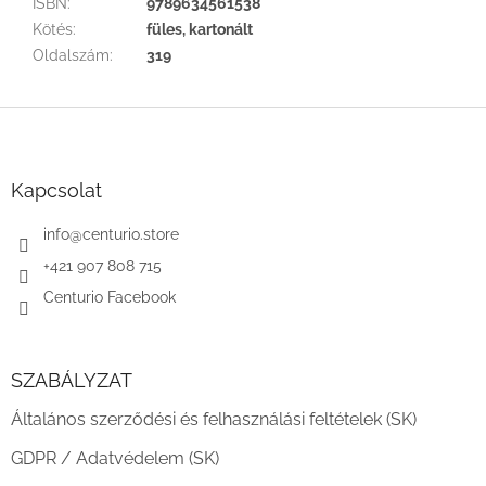
ISBN
:
9789634561538
Kötés
:
füles, kartonált
Oldalszám
:
319
L
á
b
l
Kapcsolat
é
c
info
@
centurio.store
+421 907 808 715
Centurio Facebook
SZABÁLYZAT
Általános szerződési és felhasználási feltételek (SK)
GDPR / Adatvédelem (SK)