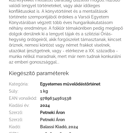
valódi lengyel történeteket, vagy akár időleges
konfliktusokat is. A könyvtörténet és a mentalitások
története szempontjából érdekes a Varsói Egyetem
Könyvtárában végzett több éves hungarikakutatásom
néhány eredménye. A folklór témakörében pedig meglepő
dolgok derülnek ki a lengyel tájak és a sziléziai Óriás-
hegység ördögeiről, akik forgószelet támasztanak, kincset
őriznek, nemesi köntöst vagy német frakkot viselnek,
utazókat ijesztgetnek, vagy - elérkezve a XX. századba -
munka nélkül maradnak, mert már nem tudnak konkurálni
az emberi gonoszsággal...
Kiegészítő paraméterek
Kategória
:
Egyetemes művelődéstörténet
Súly
:
1 kg
EAN vonalkód
:
9789634561538
Kiadási év
:
2024
Szerző
:
Petneki Áron
Szerző
:
Petneki Áron
Kiadó
:
Balassi Kiadó, 2024