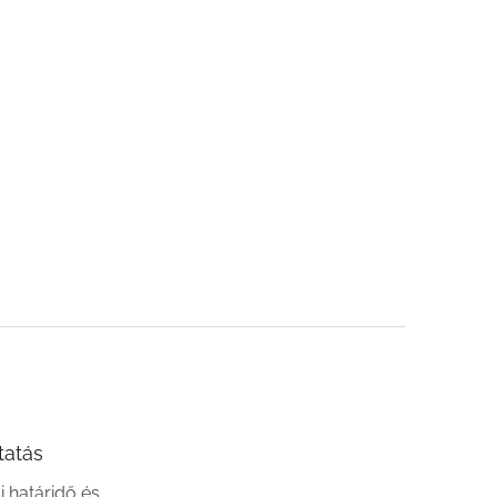
tatás
si határidő és