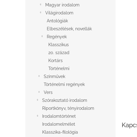
l
Magyar irodalom
Világirodalom
Antológiák
Elbeszélések, novellák
Regények
Klasszikus
20. század
Kortárs
Történelmi
Színművek
Történelmi regények
Vers
Szórakoztató irodalom
Riportkönyv, tényirodalom
Irodalomtörténet
Kapc
Irodalomelmélet
Klasszika-filológia