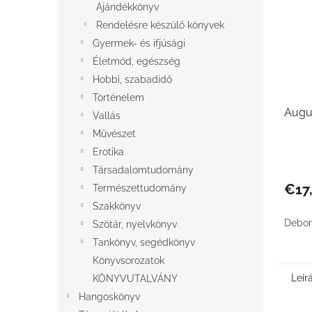
Ajándékkönyv
Rendelésre készülő könyvek
Gyermek- és ifjúsági
Életmód, egészség
Hobbi, szabadidő
Történelem
Augus
Vallás
Művészet
Erotika
Társadalomtudomány
€17
Természettudomány
Szakkönyv
Debor
Szótár, nyelvkönyv
Tankönyv, segédkönyv
Könyvsorozatok
Leír
KÖNYVUTALVÁNY
Hangoskönyv