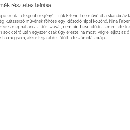
mék részletes leírása
oppler óta a legjobb regény" - írják Erlend Loe művéről a skandináv l
ég kultszerző művének főhőse egy idősödő hippi költőnő. Nina Fabe
 képes meghallani az idők szavát, nem bírt besorolódni semmiféle tr
n sok kitérő után egyszer csak úgy érezte, na most, végre, eljött az ő 
 ha mégsem, akkor legalábbis ütött a leszámolás órája...