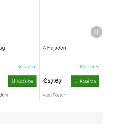
Következő
termék
ág
A Hajadon
Készleten
Készleten
€17,67
Kosárba
Kosárba
dera
Kate Foster