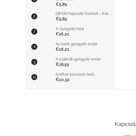
€5,85
DIFER Fejlesztő füzetek - Írás
€5,85
A Gyógyító Kód
€16,21
Az ősök gyógyító ereje
€16,21
A csakrák gyógyító ereje
€18,55
Amikor búcsúzni kell...
€10,32
L
á
b
l
é
Kapcsol
c