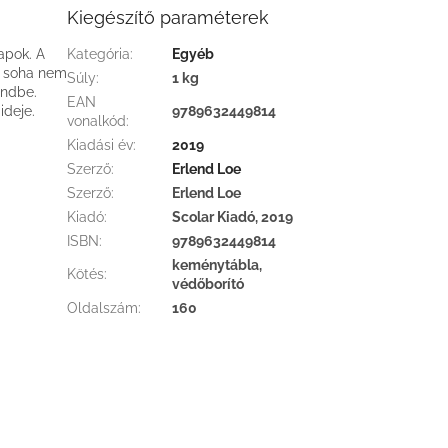
Kiegészítő paraméterek
apok. A
Kategória
:
Egyéb
r soha nem
Súly
:
1 kg
endbe.
EAN
ideje.
9789632449814
vonalkód
:
Kiadási év
:
2019
Szerző
:
Erlend Loe
Szerző
:
Erlend Loe
Kiadó
:
Scolar Kiadó, 2019
ISBN
:
9789632449814
keménytábla,
Kötés
:
védőborító
Oldalszám
:
160