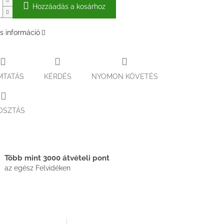
Hozzáadás a kosárhoz
s információ
MTATÁS
KÉRDÉS
NYOMON KÖVETÉS
OSZTÁS
Több mint 3000 átvételi pont
az egész Felvidéken