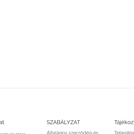
at
SZABÁLYZAT
Tájékoz
Általános szerződési és
Teljesíté