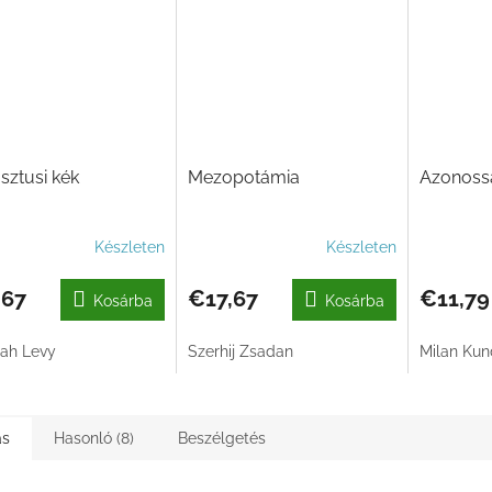
ztusi kék
Mezopotámia
Azonoss
Készleten
Készleten
,67
€17,67
€11,79
Kosárba
Kosárba
ah Levy
Szerhij Zsadan
Milan Kun
ás
Hasonló (8)
Beszélgetés