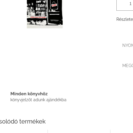
Részlete
NYO
MEG
Minden könyvhöz
könyvjelzőt adunk ajándékba
solódó termékek