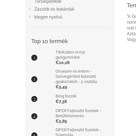
Társasjátékok
Ter
Zászlók és kokárdák
"A D
Idegen nyelvű
norv
volt
Aztá
Vagy
Top 10 termék
Titokzatos orosz
gyógymódok
€10,28
Olvasom és értem -
Szövegértést fejlesztő
gyakorlatok - 3. osztály
€5,49
Bing focizik
€7,38
DIFER Fejlesztő füzetek -
Betűfelismerés
€5,85
DIFER Fejlesztő füzetek -
Számolás