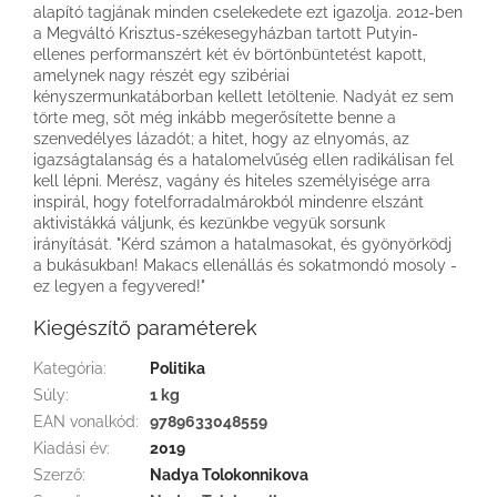
alapító tagjának minden cselekedete ezt igazolja. 2012-ben
a Megváltó Krisztus-székesegyházban tartott Putyin-
ellenes performanszért két év börtönbüntetést kapott,
amelynek nagy részét egy szibériai
kényszermunkatáborban kellett letöltenie. Nadyát ez sem
törte meg, sőt még inkább megerősítette benne a
szenvedélyes lázadót; a hitet, hogy az elnyomás, az
igazságtalanság és a hatalomelvűség ellen radikálisan fel
kell lépni. Merész, vagány és hiteles személyisége arra
inspirál, hogy fotelforradalmárokból mindenre elszánt
aktivistákká váljunk, és kezünkbe vegyük sorsunk
irányítását. "Kérd számon a hatalmasokat, és gyönyörködj
a bukásukban! Makacs ellenállás és sokatmondó mosoly -
ez legyen a fegyvered!"
Kiegészítő paraméterek
Kategória
:
Politika
Súly
:
1 kg
EAN vonalkód
:
9789633048559
Kiadási év
:
2019
Szerző
:
Nadya Tolokonnikova