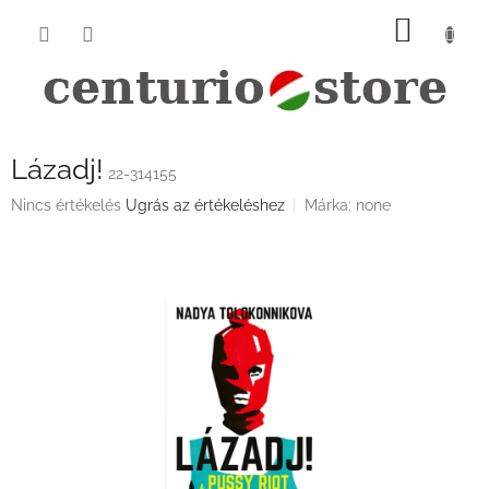
Ugrás
KOSÁ
a
fő
tartalomhoz
Lázadj!
22-314155
A
Nincs értékelés
Ugrás az értékeléshez
Márka:
none
termék
átlagos
értékelése
5-
ből
0,0
csillag.