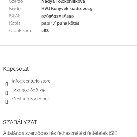
Szerző
:
Nadya Tolokonnikova
Kiadó
:
HVG Könyvek kiadó, 2019
ISBN
:
9789633048559
Kötés
:
papír / puha kötés
Oldalszám
:
288
L
á
b
l
Kapcsolat
é
c
info
@
centurio.store
+421 907 808 715
Centurio Facebook
SZABÁLYZAT
Általános szerződési és felhasználási feltételek (SK)