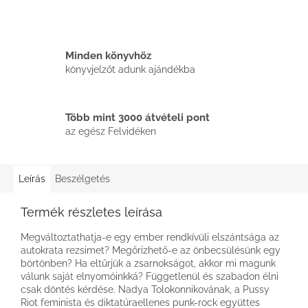
Minden könyvhöz
könyvjelzőt adunk ajándékba
Több mint 3000 átvételi pont
az egész Felvidéken
Leírás
Beszélgetés
Termék részletes leírása
Megváltoztathatja-e egy ember rendkívüli elszántsága az
autokrata rezsimet? Megőrizhető-e az önbecsülésünk egy
börtönben? Ha eltűrjük a zsarnokságot, akkor mi magunk
válunk saját elnyomóinkká? Függetlenül és szabadon élni
csak döntés kérdése. Nadya Tolokonnikovának, a Pussy
Riot feminista és diktatúraellenes punk-rock együttes