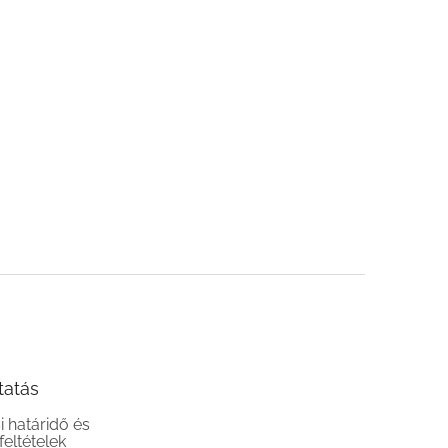
tatás
si határidő és
 feltételek