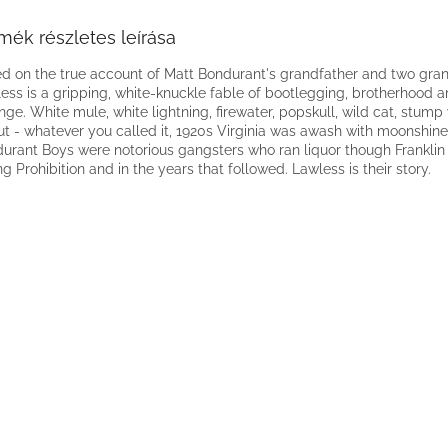
mék részletes leírása
d on the true account of Matt Bondurant's grandfather and two gra
ess is a gripping, white-knuckle fable of bootlegging, brotherhood 
nge. White mule, white lightning, firewater, popskull, wild cat, stump
ut - whatever you called it, 1920s Virginia was awash with moonshine
urant Boys were notorious gangsters who ran liquor though Frankli
ng Prohibition and in the years that followed. Lawless is their story.