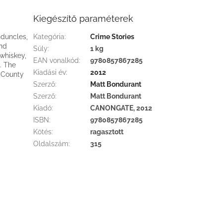
Kiegészítő paraméterek
nduncles,
Kategória
:
Crime Stories
and
Súly
:
1 kg
 whiskey,
EAN vonalkód
:
9780857867285
. The
Kiadási év
:
2012
n County
Szerző
:
Matt Bondurant
Szerző
:
Matt Bondurant
Kiadó
:
CANONGATE, 2012
ISBN
:
9780857867285
Kötés
:
ragasztott
Oldalszám
:
315