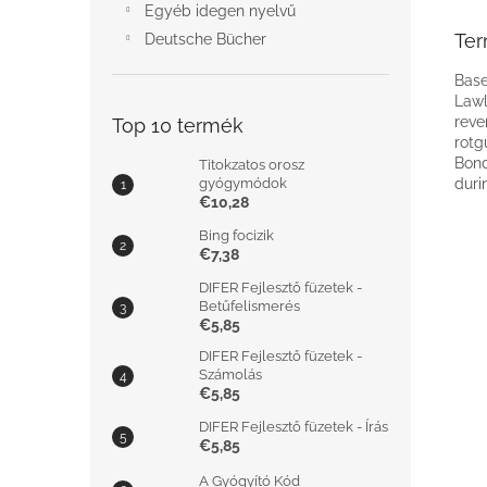
Egyéb idegen nyelvű
Ter
Deutsche Bücher
Base
Lawl
reve
Top 10 termék
rotg
Bond
Titokzatos orosz
gyógymódok
duri
€10,28
Bing focizik
€7,38
DIFER Fejlesztő füzetek -
Betűfelismerés
€5,85
DIFER Fejlesztő füzetek -
Számolás
€5,85
DIFER Fejlesztő füzetek - Írás
€5,85
A Gyógyító Kód