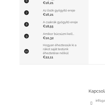
€16,21
Az ősök gyógyító ereje
€16,21
A csakrák gyógyító ereje
€18,55
Amikor búcsúzni kell...
€10,32
Hogyan éheztessük ki a
rákot saját testünk
éheztetése nélkül
€22,11
L
á
b
l
é
Kapcsol
c
info
@