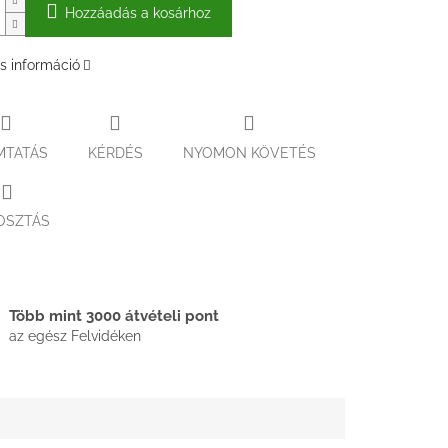
Hozzáadás a kosárhoz
s információ
MTATÁS
KÉRDÉS
NYOMON KÖVETÉS
OSZTÁS
Több mint 3000 átvételi pont
az egész Felvidéken