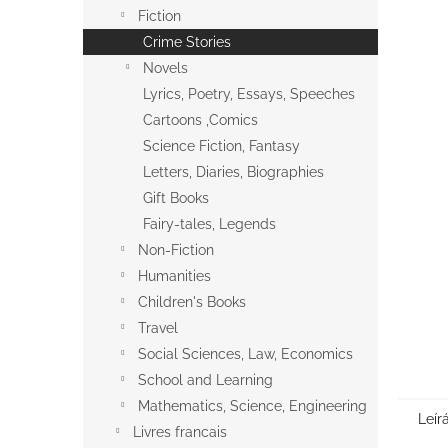
l
Fiction
Crime Stories
Novels
Lyrics, Poetry, Essays, Speeches
Cartoons ,Comics
Science Fiction, Fantasy
Letters, Diaries, Biographies
Gift Books
Fairy-tales, Legends
Non-Fiction
Humanities
Children's Books
Travel
Social Sciences, Law, Economics
School and Learning
Mathematics, Science, Engineering
Leír
Livres francais