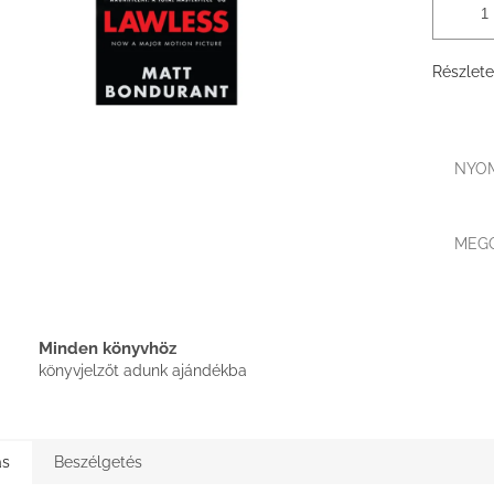
Részlete
NYO
MEG
Minden könyvhöz
könyvjelzőt adunk ajándékba
ás
Beszélgetés