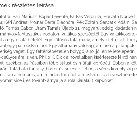
mék részletes leírása
ította: Bari Máriusz, Bogár Levente, Farkas Veronika, Horváth Norbert
or, Kéri Andrea, Molnár Berta Eleonóra, Pék Zoltán, Sárpátki Ádám, Se
ló, Tamás Gábor, Uram Tamás Újabb 21, magyarul eddig kiadatlan n
mányos-fantasztikus irodalom kultikus szerzőjétől Egy kakukkosóra,
úlja egy család életét. Egy különös találmány, amely életre kelt tárg
ául egy pár ócska cipőt. Egy alternatív valóság, amiben a pillangók 
riség végét. Egy feltérképezetlen bolygó, ahol jó lenne letelepedni
k súlyos ára is van. Philip K. Dick a novelláiban kísérletezte ki írói ha
it, ezekben az írásaiban több stílust és műfajt kipróbált. Ebben a kö
ránt található fantasy, horror és science fiction, a véres komolyság m
sillan a humor is, ám minden történet a mester összetéveszthetetl
yomát viseli, és tovább árnyalja a róla kialakult képünket.