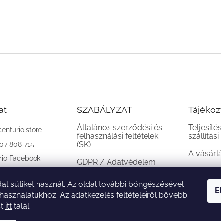
at
SZABÁLYZAT
Tájékoz
Általános szerződési és
Teljesíté
centurio.store
felhasználási feltételek
szállítási
(SK)
907 808 715
A vásárl
rio Facebook
GDPR / Adatvédelem
(SK)
al sütiket használ. Az oldal további böngészésével
Reklamációs feltételek
E
 használatukhoz. Az adatkezelés feltételeiről bővebb
(SK)
st
itt
talál.