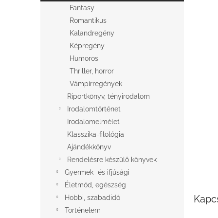
l
Fantasy
Romantikus
Kalandregény
Képregény
Humoros
Thriller, horror
Vámpírregények
Riportkönyv, tényirodalom
Irodalomtörténet
Irodalomelmélet
Klasszika-filológia
Ajándékkönyv
Rendelésre készülő könyvek
Gyermek- és ifjúsági
Életmód, egészség
Kapc
Hobbi, szabadidő
Történelem