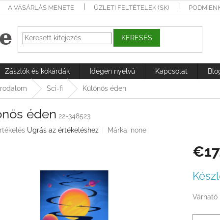
A VÁSÁRLÁS MENETE
ÜZLETI FELTÉTELEK (SK)
PODMIEN
KERESÉS
Zászlók és kokárdák
Idegen nyelvű
Kapcsolat
Blo
irodalom
Sci-fi
Különös éden
önös éden
22-348523
rtékelés
Ugrás az értékeléshez
Márka:
none
€17
ése
Egységá
Készl
Várható 