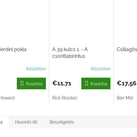
rdini pokla
A 39 kulcs 1. - A
Csillagö
csontlabirintus
Készleten
Készleten
€11,71
€17,56
Kosárba
Kosárba
Howard
Rick Riordan
Bán Mór
ás
Hasonló (8)
Beszélgetés