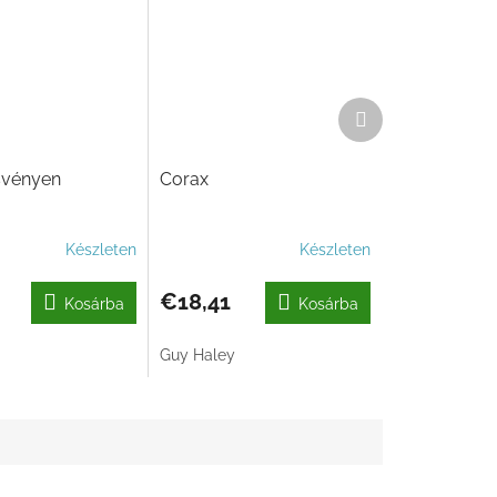
Következő
termék
svényen
Corax
Készleten
Készleten
€18,41
Kosárba
Kosárba
Guy Haley