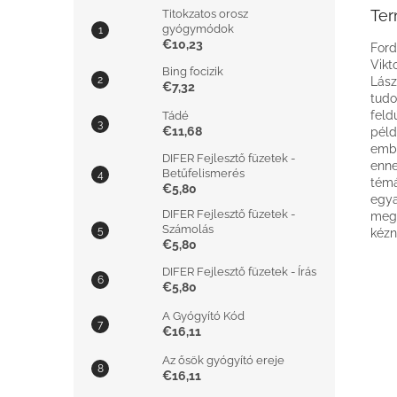
Ter
Titokzatos orosz
gyógymódok
€10,23
Ford
Vikt
Bing focizik
Lász
€7,32
tudo
feld
Tádé
€11,68
péld
embe
DIFER Fejlesztő füzetek -
enne
Betűfelismerés
témá
€5,80
egya
DIFER Fejlesztő füzetek -
megc
Számolás
kézn
€5,80
DIFER Fejlesztő füzetek - Írás
€5,80
A Gyógyító Kód
€16,11
Az ősök gyógyító ereje
€16,11