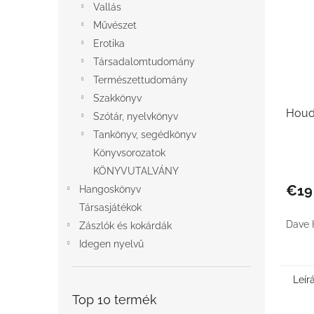
Vallás
Művészet
Erotika
Társadalomtudomány
Természettudomány
Szakkönyv
Houde
Szótár, nyelvkönyv
Tankönyv, segédkönyv
Könyvsorozatok
KÖNYVUTALVÁNY
€19
Hangoskönyv
Társasjátékok
Dave 
Zászlók és kokárdák
Idegen nyelvű
Leír
Top 10 termék