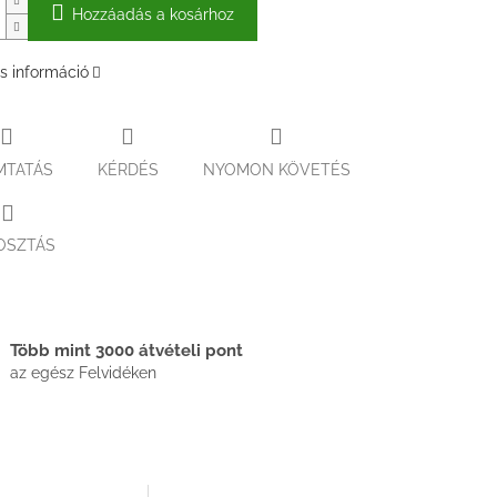
Hozzáadás a kosárhoz
s információ
MTATÁS
KÉRDÉS
NYOMON KÖVETÉS
OSZTÁS
Több mint 3000 átvételi pont
az egész Felvidéken