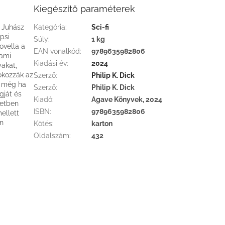
Kiegészítő paraméterek
, Juhász
Kategória
:
Sci-fi
psi
Súly
:
1 kg
ovella a
EAN vonalkód
:
9789635982806
 ami
Kiadási év
:
2024
yakat,
okozzák az
Szerző
:
Philip K. Dick
, még ha
Szerző
:
Philip K. Dick
ngját és
Kiadó
:
Agave Könyvek, 2024
tetben
ISBN
:
9789635982806
ellett
en
Kötés
:
karton
Oldalszám
:
432