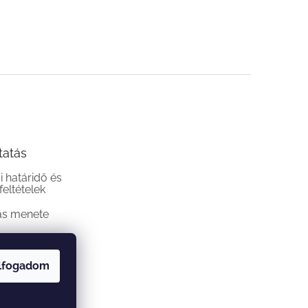
tatás
si határidő és
 feltételek
ás menete
lfogadom