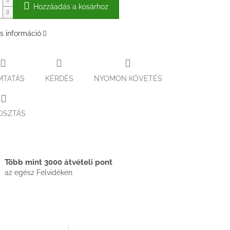
Hozzáadás a kosárhoz
s információ
MTATÁS
KÉRDÉS
NYOMON KÖVETÉS
OSZTÁS
Több mint 3000 átvételi pont
az egész Felvidéken