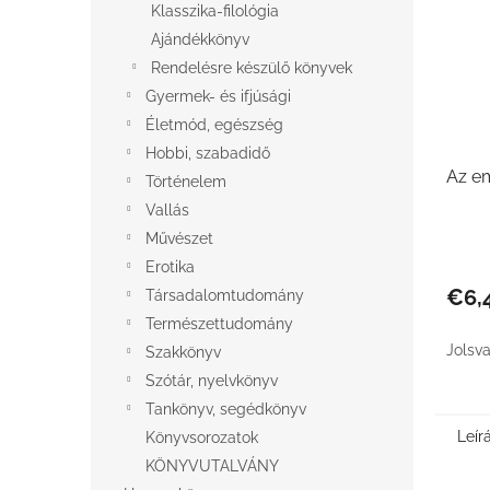
Klasszika-filológia
Ajándékkönyv
Rendelésre készülő könyvek
Gyermek- és ifjúsági
Életmód, egészség
Hobbi, szabadidő
Az em
Történelem
Vallás
Művészet
Erotika
€6,
Társadalomtudomány
Természettudomány
Jolsv
Szakkönyv
Szótár, nyelvkönyv
Tankönyv, segédkönyv
Leír
Könyvsorozatok
KÖNYVUTALVÁNY