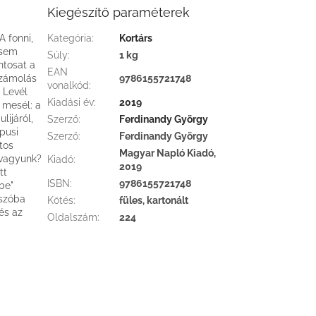
Kiegészítő paraméterek
 fonni,
Kategória
:
Kortárs
 sem
Súly
:
1 kg
ntosat a
EAN
számolás
9786155721748
vonalkód
:
- Levél
Kiadási év
:
2019
 mesél: a
lijáról,
Szerző
:
Ferdinandy György
ópusi
Szerző
:
Ferdinandy György
atos
Magyar Napló Kiadó,
 vagyunk?
Kiadó
:
2019
tt
ISBN
:
9786155721748
be"
 szóba
Kötés
:
füles, kartonált
és az
Oldalszám
:
224