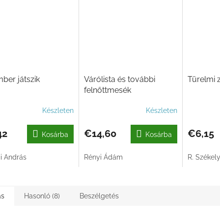
ber játszik
Várólista és további
Türelmi 
felnőttmesék
Készleten
Készleten
42
€14,60
€6,15
Kosárba
Kosárba
ai András
Rényi Ádám
R. Székely
ás
Hasonló (8)
Beszélgetés