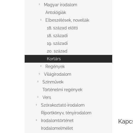
l
Magyar irodalom
Antológiák
Elbeszélések, novellák
18. század előtti
18. századi
19. századi
20. század
Kortárs
Regények
Világirodalom
Színművek
Történelmi regények
Vers
Szórakoztató irodalom
Riportkönyv, tényirodalom
Kapc
Irodalomtörténet
Irodalomelmélet