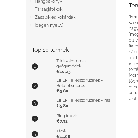
Hangoskönyv
Ter
Társasjátékok
"Fer
Zászlók és kokárdák
szőn
Idegen nyelvű
hagy
"meg
ott 
fiai
Top 10 termék
hábo
ahol
Titokzatos orosz
emlé
gyógymódok
tört
€10,23
Merr
DIFER Fejlesztő füzetek -
töpr
Betűfelismerés
mind
€5,80
kerü
élet
DIFER Fejlesztő füzetek - Írás
€5,80
Bing focizik
€7,32
Tádé
€11,68