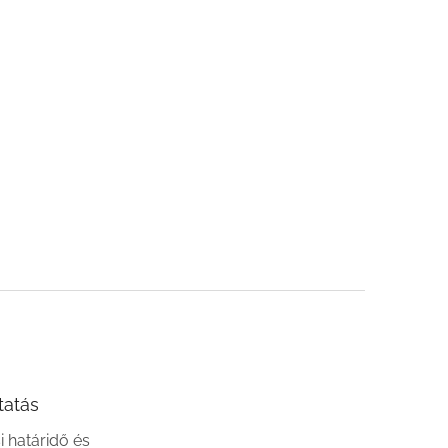
tatás
si határidő és