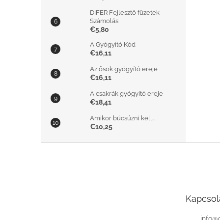
DIFER Fejlesztő füzetek -
Számolás
€5,80
A Gyógyító Kód
€16,11
Az ősök gyógyító ereje
€16,11
A csakrák gyógyító ereje
€18,41
Amikor búcsúzni kell...
€10,25
L
á
b
l
é
Kapcsol
c
info
@