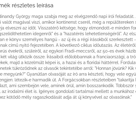
mék részletes leírása
dinandy György maga szabja meg az elvégzendő napi írói feladatát. A
i valót magával viszi, amikor kontinenst cserél, még a repülőtereken
ja elveszni az időt. Visszatérő kétsége, hogy elmondott-e minden fo
szelídíthetetlen idegenről" és a "hazatérés lehetetlenségéről". Az el
van e könyv személyes hangú - az új és a régi írásokból szerkesztett 
mnak című nyitó fejezetében. A következő ciklus időutazás. Az életéről
rús évekről, szüleiről, az egykori Fradi-meccsről, az 50-es évek házibu
 két világ ütközik össze. Írásaiból előlobbannak a franciaországi, a tr
kek, majd a közelmúlt képei is, a hazai és a floridai háttérrel. Fordul
énetek tükröződnek az olvasók tekintetébe arról: "Honnan jövünk? Kik
e megyünk?" Gyanútlan olvasóját az író arra készteti, hogy vele együ
engjen: létezik-e harmadik út. A Forgácsokban részleteiben "takarítja 
azt, ami szembejön vele, aminek örül, amin bosszankodik. Többször
l az irodalmi élet is. Igényes gondolati tartalmai mellett a munkához 
hez kötődő mély ragaszkodását adja át új könyvével az olvasóinak."