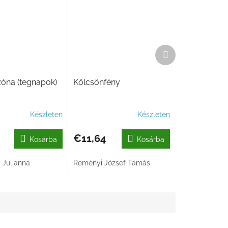
Következő
termék
zóna (tegnapok)
Kölcsönfény
Készleten
Készleten
€11,64
Kosárba
Kosárba
 Julianna
Reményi József Tamás