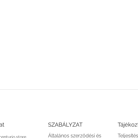
at
SZABÁLYZAT
Tájékoz
Általános szerződési és
Teljesíté
centurio.store