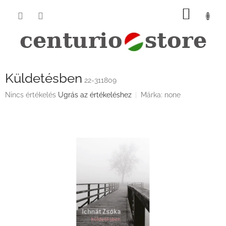
Ugrás
KOSÁ
a
fő
tartalomhoz
Küldetésben
22-311809
A
Nincs értékelés
Ugrás az értékeléshez
Márka:
none
termék
átlagos
értékelése
5-
ből
0,0
csillag.