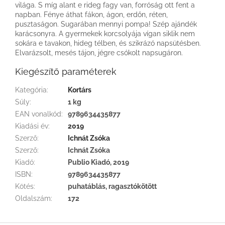
világa. S míg alant e rideg fagy van, forróság ott fent a
napban. Fénye áthat fákon, ágon, erdőn, réten,
pusztaságon. Sugarában mennyi pompa! Szép ajándék
karácsonyra. A gyermekek korcsolyája vígan siklik nem
sokára e tavakon, hideg télben, és szikrázó napsütésben.
Elvarázsolt, mesés tájon, jégre csókolt napsugáron.
Kiegészítő paraméterek
Kategória
:
Kortárs
Súly
:
1 kg
EAN vonalkód
:
9789634435877
Kiadási év
:
2019
Szerző
:
Ichnát Zsóka
Szerző
:
Ichnát Zsóka
Kiadó
:
Publio Kiadó, 2019
ISBN
:
9789634435877
Kötés
:
puhatáblás, ragasztókötött
Oldalszám
:
172