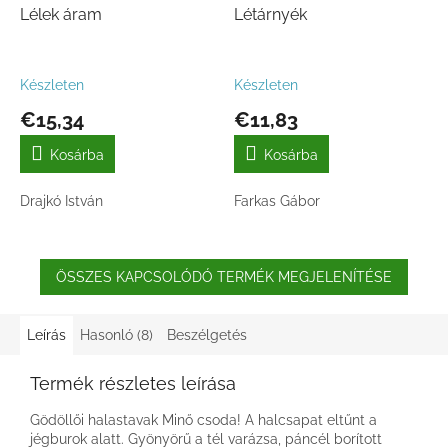
Lélek áram
Létárnyék
Készleten
Készleten
€15,34
€11,83
Kosárba
Kosárba
Drajkó István
Farkas Gábor
ÖSSZES KAPCSOLÓDÓ TERMÉK MEGJELENÍTÉSE
Leírás
Hasonló (8)
Beszélgetés
Termék részletes leírása
Gödöllői halastavak Minő csoda! A halcsapat eltűnt a
jégburok alatt. Gyönyörű a tél varázsa, páncél borított