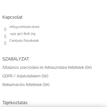
L
á
b
l
Kapcsolat
é
c
info
@
centurio.store
+421 907 808 715
Centurio Facebook
SZABÁLYZAT
Általános szerződési és felhasználási feltételek (SK)
GDPR / Adatvédelem (SK)
Reklamációs feltételek (SK)
Tájékoztatás