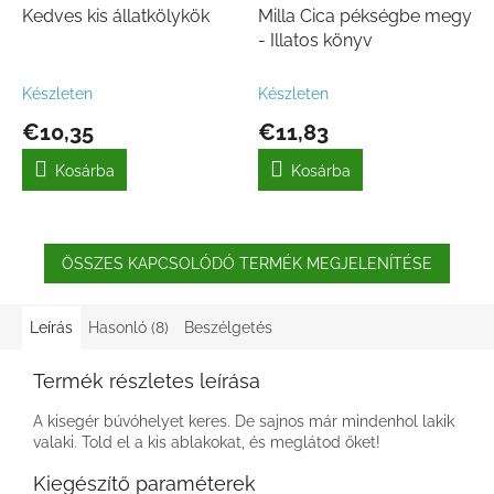
Kedves kis állatkölykök
Milla Cica pékségbe megy
- Illatos könyv
Készleten
Készleten
€10,35
€11,83
Kosárba
Kosárba
ÖSSZES KAPCSOLÓDÓ TERMÉK MEGJELENÍTÉSE
Leírás
Hasonló (8)
Beszélgetés
Termék részletes leírása
A kisegér búvóhelyet keres. De sajnos már mindenhol lakik
valaki. Told el a kis ablakokat, és meglátod őket!
Kiegészítő paraméterek