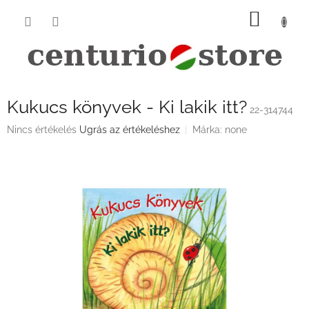
Ugrás
KOSÁ
a
fő
tartalomhoz
Kukucs könyvek - Ki lakik itt?
22-314744
A
Nincs értékelés
Ugrás az értékeléshez
Márka:
none
termék
átlagos
értékelése
5-
ből
0,0
csillag.