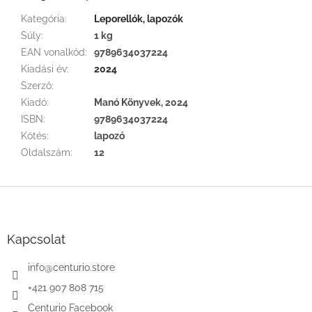
Kategória
:
Leporellók, lapozók
Súly
:
1 kg
EAN vonalkód
:
9789634037224
Kiadási év
:
2024
Szerző
:
Kiadó
:
Manó Könyvek, 2024
ISBN
:
9789634037224
Kötés
:
lapozó
Oldalszám
:
12
L
á
b
l
Kapcsolat
é
c
info
@
centurio.store
+421 907 808 715
Centurio Facebook