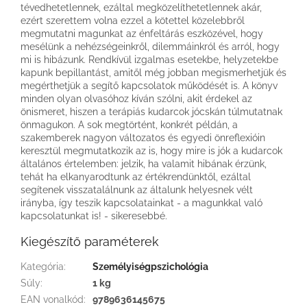
tévedhetetlennek, ezáltal megközelíthetetlennek akár,
ezért szerettem volna ezzel a kötettel közelebbről
megmutatni magunkat az énfeltárás eszközével, hogy
mesélünk a nehézségeinkről, dilemmáinkról és arról, hogy
mi is hibázunk. Rendkívül izgalmas esetekbe, helyzetekbe
kapunk bepillantást, amitől még jobban megismerhetjük és
megérthetjük a segítő kapcsolatok működését is. A könyv
minden olyan olvasóhoz kíván szólni, akit érdekel az
önismeret, hiszen a terápiás kudarcok jócskán túlmutatnak
önmagukon. A sok megtörtént, konkrét példán, a
szakemberek nagyon változatos és egyedi önreflexióin
keresztül megmutatkozik az is, hogy mire is jók a kudarcok
általános értelemben: jelzik, ha valamit hibának érzünk,
tehát ha elkanyarodtunk az értékrendünktől, ezáltal
segítenek visszatalálnunk az általunk helyesnek vélt
irányba, így teszik kapcsolatainkat - a magunkkal való
kapcsolatunkat is! - sikeresebbé.
Kiegészítő paraméterek
Kategória
:
Személyiségpszichológia
Súly
:
1 kg
EAN vonalkód
:
9789636145675