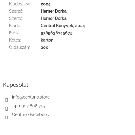
Kiadási év
:
2024
Szerző
:
Herner Dorka
Szerző
:
Herner Dorka
Kiadó
:
Central Könyvek, 2024
ISBN
:
9789636145675
Kötés
:
karton
Oldalszám
:
200
L
á
b
l
Kapcsolat
é
c
info
@
centurio.store
+421 907 808 715
Centurio Facebook