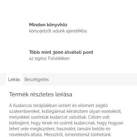
Minden könyvhöz
könyvjelzőt adunk ajándékba
Több mint 3000 átvételi pont
az egész Felvidéken
Leírás
Beszélgetés
Termék részletes leírása
A Kudarcos terápiákban ismert és elismert segítő
szakembereket, kollégáimat kérdeztem olyan eseteikről,
melyekkel szerintük kudarcot vallottak. Célom volt
körbejárni, hogy kinek mi számít kudarcnak, hogy hogyan
lehet vele megküzdeni, használni, tanulni belőle és
növekedni általa. Messziről, ismeretlenül tűnhetünk