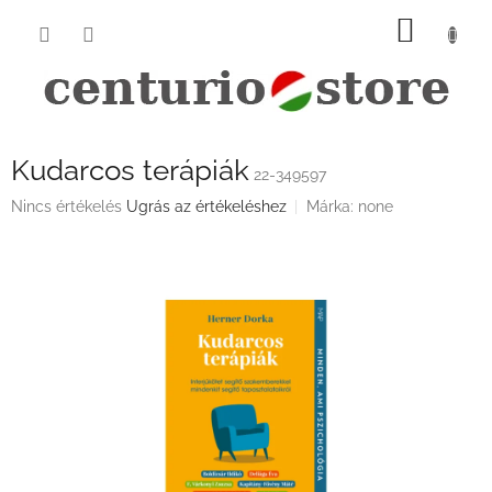
Ugrás
KOSÁ
a
fő
tartalomhoz
Kudarcos terápiák
22-349597
A
Nincs értékelés
Ugrás az értékeléshez
Márka:
none
termék
átlagos
értékelése
5-
ből
0,0
csillag.