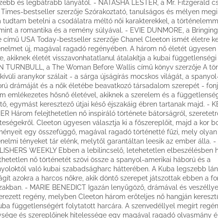
zebb és legbátrabb lányától. - NATASHA LESTER, a Mr. Fitzgerald c
 Times-bestseller szerzője Szórakoztató, tanulságos és mélyen megi
tudtam betelni a csodálatra méltó női karakterekkel, a történelemm
mint a romantika és a remény súlyával. - EVIE DUNMORE, a Bringin
 című USA Today-bestseller szerzője Chanel Cleeton ismét életre kel
énelmet új, magával ragadó regényében. A három nő életét ügyesen 
e, akiknek életét visszavonhatatlanul átalakítja a kubai függetlenségi
 TURNBULL, a The Woman Before Wallis című könyv szerzője A tör
kívüli aranykor szálait - a sárga újságírás mocskos világát, a spanyol
rú drámáját és a nők életébe beavatkozó társadalom szerepét - fon
m emlékezetes hősnő életével, akiknek a szerelem és a függetlenség
tő, egymást keresztező útjai késő éjszakáig ébren tartanak majd. - K
R Három felejthetetlen nő inspiráló története bátorságról, szeretetr
teségekről. Cleeton ügyesen választja ki a főszereplőit, majd a kor b
ényeit egy összefüggő, magával ragadó történetté fűzi, mely olyan
énelmi tényeket tár elénk, melytől garantáltan leesik az ember álla. -
ISHERS WEEKLY Ebben a lebilincselő, letehetetlen elbeszélésben
jthetetlen nő történetét szövi össze a spanyol-amerikai háború és a
yoloktól való kubai szabadságharc hátterében. A Kuba legszebb lá
lágít azokra a harcos nőkre, akik döntő szerepet játszottak ebben a f
zakban. - MARIE BENEDICT Igazán lenyűgöző, drámával és veszéllye
erezett regény, melyben Cleeton három erőteljes nő hangján keresztül
uba függetlenségért folytatott harcára. A szenvedéllyel megírt regé
sége és szereplőinek hitelessége egy magával ragadó olvasmány é