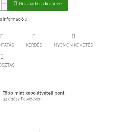
Hozzáadás a kosárhoz
s információ
MTATÁS
KÉRDÉS
NYOMON KÖVETÉS
OSZTÁS
Több mint 3000 átvételi pont
az egész Felvidéken