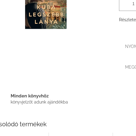
Részlete
NYO
MEG
Minden könyvhöz
könyvjelzőt adunk ajándékba
solódó termékek