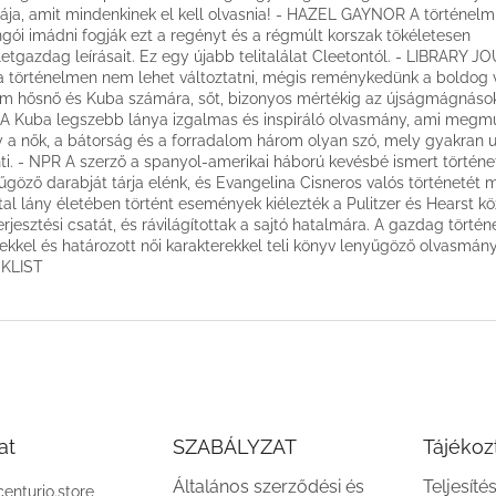
ája, amit mindenkinek el kell olvasnia! - HAZEL GAYNOR A történelm
ngói imádni fogják ezt a regényt és a régmúlt korszak tökéletesen
letgazdag leírásait. Ez egy újabb telitalálat Cleetontól. - LIBRARY 
a történelmen nem lehet változtatni, mégis reménykedünk a boldog
m hősnő és Kuba számára, sőt, bizonyos mértékig az újságmágnáso
... A Kuba legszebb lánya izgalmas és inspiráló olvasmány, ami megmu
 a nők, a bátorság és a forradalom három olyan szó, mely gyakran 
nti. - NPR A szerző a spanyol-amerikai háború kevésbé ismert történ
űgöző darabját tárja elénk, és Evangelina Cisneros valós történetét m
atal lány életében történt események kiélezték a Pulitzer és Hearst kö
erjesztési csatát, és rávilágítottak a sajtó hatalmára. A gazdag történ
ekkel és határozott női karakterekkel teli könyv lenyűgöző olvasmány
KLIST
at
SZABÁLYZAT
Tájékoz
Általános szerződési és
Teljesíté
centurio.store