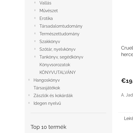
Vallás
Művészet
Erotika
Társadalomtudomány
Természettudomány
Szakkönyv
Cruel
Szótár, nyelvkönyv
herc
Tankönyv, segédkönyv
Könyvsorozatok
KÖNYVUTALVÁNY
€19
Hangoskönyv
Társasjátékok
A. Ja
Zászlók és kokárdák
Idegen nyelvű
Leír
Top 10 termék