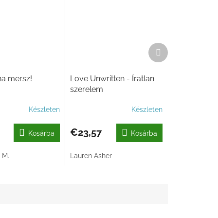
Következő
termék
ha mersz!
Love Unwritten - Íratlan
szerelem
Készleten
Készleten
€23,57
Kosárba
Kosárba
 M.
Lauren Asher