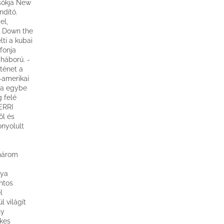
sókja New
ndító.
el,
g Down the
ti a kubai
fonja
 háború. -
ténet a
-amerikai
ja egybe
 felé
ERRI
ől és
onyolult
 három
nya
ontos
l
 világít
ny
kes