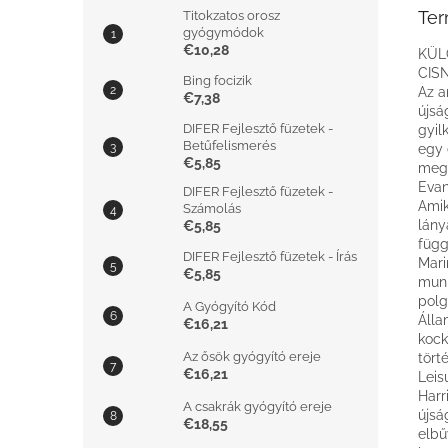
Ter
Titokzatos orosz
gyógymódok
€10,28
KÜL
CIS
Bing focizik
Az a
€7,38
újsá
DIFER Fejlesztő füzetek -
gyil
Betűfelismerés
egy 
€5,85
megv
Evan
DIFER Fejlesztő füzetek -
Amik
Számolás
lány
€5,85
függ
DIFER Fejlesztő füzetek - Írás
Mari
€5,85
munk
polg
A Gyógyító Kód
Álla
€16,21
kock
Az ősök gyógyító ereje
tört
€16,21
Leis
Harr
A csakrák gyógyító ereje
újsá
€18,55
elbű