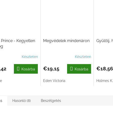
 Prince - Kegyetlen
Megvédelek mindenáron
Gyűlölj, 
eg
Készleten
Készleten
,42
€19,15
€18,56
Kosárba
Kosárba
de
Eden Victoria
Holmes K.
ás
Hasonló (8)
Beszélgetés