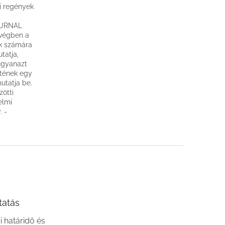
i regények
JOURNAL
 végben a
k számára
tatja,
ugyanazt
etének egy
utatja be.
zötti
elmi
. -
tatás
si határidő és