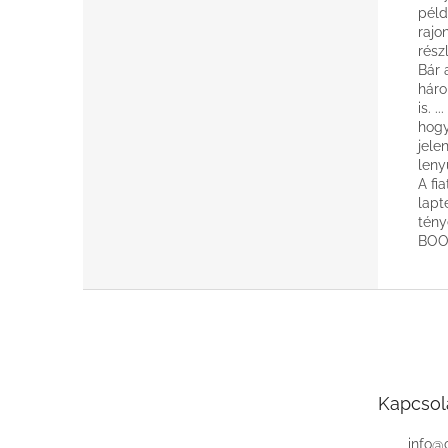
péld
rajo
rész
Bár 
háro
is. 
hogy
jele
leny
A fi
lapt
tény
BOO
L
á
b
l
é
Kapcsol
c
info
@