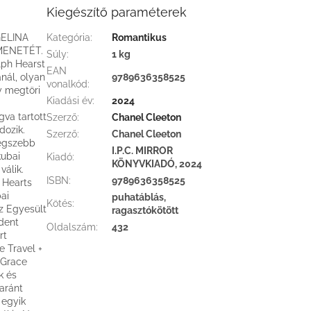
Kiegészítő paraméterek
ELINA
Kategória
:
Romantikus
MENETÉT.
Súly
:
1 kg
lph Hearst
EAN
nál, olyan
9789636358525
vonalkód
:
y megtöri
Kiadási év
:
2024
gva tartott
Szerző
:
Chanel Cleeton
dozik.
Szerző
:
Chanel Cleeton
legszebb
I.P.C. MIRROR
kubai
Kiadó
:
KÖNYVKIADÓ, 2024
válik.
ISBN
:
9789636358525
 Hearts
ai
puhatáblás,
Kötés
:
z Egyesült
ragasztókötött
dent
Oldalszám
:
432
rt
 Travel +
 Grace
k és
aránt
 egyik