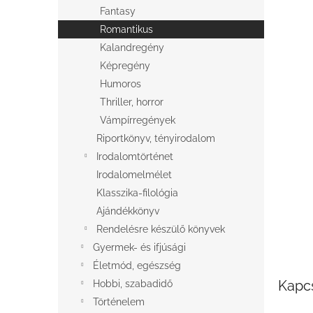
l
Fantasy
Romantikus
Kalandregény
Képregény
Humoros
Thriller, horror
Vámpírregények
Riportkönyv, tényirodalom
Irodalomtörténet
Irodalomelmélet
Klasszika-filológia
Ajándékkönyv
Rendelésre készülő könyvek
Gyermek- és ifjúsági
Életmód, egészség
Kapc
Hobbi, szabadidő
Történelem