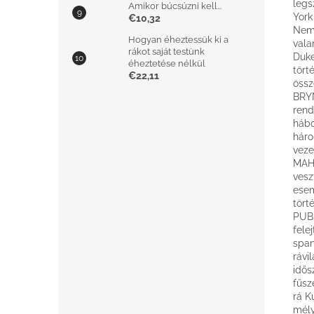
legs
Amikor búcsúzni kell...
York
€10,32
Nem 
Hogyan éheztessük ki a
vala
rákot saját testünk
Duke
éheztetése nélkül
tört
€22,11
össz
BRYN
rend
hábo
háro
veze
MAHE
vesz
esem
tört
PUBL
fele
span
rávi
idős
fűsz
rá K
mély