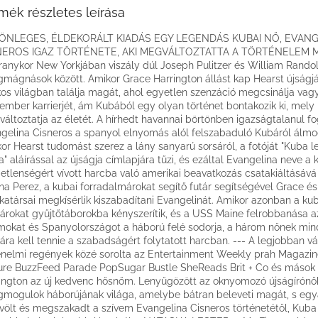
mék részletes leírása
ÖNLEGES, ÉLDEKORÁLT KIADÁS EGY LEGENDÁS KUBAI NŐ, EVANG
NEROS IGAZ TÖRTÉNETE, AKI MEGVÁLTOZTATTA A TÖRTÉNELEM 
ranykor New Yorkjában viszály dúl Joseph Pulitzer és William Rando
gmágnások között. Amikor Grace Harrington állást kap Hearst újságjá
kos világban találja magát, ahol egyetlen szenzáció megcsinálja vag
ember karrierjét, ám Kubából egy olyan történet bontakozik ki, mely
áltoztatja az életét. A hírhedt havannai börtönben igazságtalanul fo
gelina Cisneros a spanyol elnyomás alól felszabaduló Kubáról álmo
or Hearst tudomást szerez a lány sanyarú sorsáról, a fotóját "Kuba 
a" aláírással az újságja címlapjára tűzi, és ezáltal Evangelina neve a 
etlenségért vívott harcba való amerikai beavatkozás csatakiáltásává 
na Perez, a kubai forradalmárokat segítő futár segítségével Grace és
atársai megkísérlik kiszabadítani Evangelinát. Amikor azonban a kub
árokat gyűjtőtáborokba kényszerítik, és a USS Maine felrobbanása a
mokat és Spanyolországot a háború felé sodorja, a három nőnek min
ára kell tennie a szabadságért folytatott harcban. --- A legjobban vá
énelmi regények közé sorolta az Entertainment Weekly prah Magazine
ure BuzzFeed Parade PopSugar Bustle SheReads Brit + Co és mások
ington az új kedvenc hősnőm. Lenyűgözött az oknyomozó újságírónő
gmogulok háborújának világa, amelybe bátran beleveti magát, s egy
völt és megszakadt a szívem Evangelina Cisneros történetétől, Kuba