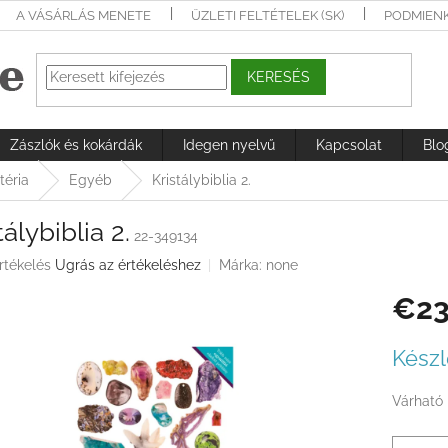
A VÁSÁRLÁS MENETE
ÜZLETI FELTÉTELEK (SK)
PODMIEN
KERESÉS
Zászlók és kokárdák
Idegen nyelvű
Kapcsolat
Blo
téria
Egyéb
Kristálybiblia 2.
tálybiblia 2.
22-349134
rtékelés
Ugrás az értékeléshez
Márka:
none
€23
ése
Egységá
Készl
Várható 