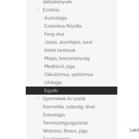
l
diétáskönyvek
Ezotéria
Asztrológia
Ezoterikus filózófia
Feng shui
Jóslás, álomfejtés, tarot
Keleti tanítások
Mágia, boszorkányság
Meditáció, jóga
Okkultizmus, spiritizmus
Ufológia
Egyéb
Gyermekek és szülők
Kozmetika, szépség, divat
Szexológia
Természetgyógyászat
Leír
Wellness, fitness, jóga