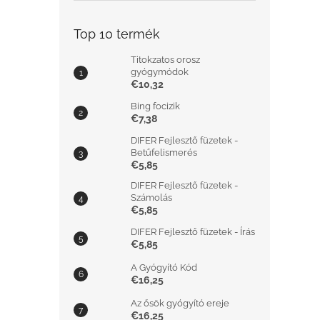
Top 10 termék
Titokzatos orosz
gyógymódok
€10,32
Bing focizik
€7,38
DIFER Fejlesztő füzetek -
Betűfelismerés
€5,85
DIFER Fejlesztő füzetek -
Számolás
€5,85
DIFER Fejlesztő füzetek - Írás
€5,85
A Gyógyító Kód
€16,25
Az ősök gyógyító ereje
€16,25