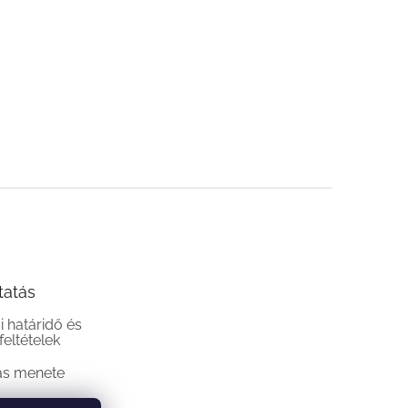
tatás
si határidő és
 feltételek
ás menete