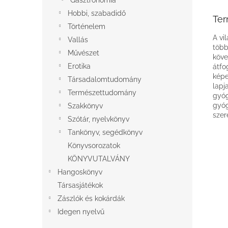
Gasztronómia
Hobbi, szabadidő
Ter
Történelem
A vi
Vallás
több
Művészet
köve
Erotika
átfo
képe
Társadalomtudomány
lapj
Természettudomány
gyóg
gyóg
Szakkönyv
szer
Szótár, nyelvkönyv
Tankönyv, segédkönyv
Könyvsorozatok
KÖNYVUTALVÁNY
Hangoskönyv
Társasjátékok
Zászlók és kokárdák
Idegen nyelvű