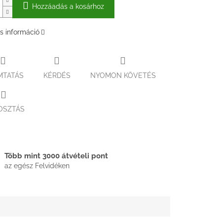
Hozzáadás a kosárhoz
s információ
MTATÁS
KÉRDÉS
NYOMON KÖVETÉS
OSZTÁS
Több mint 3000 átvételi pont
az egész Felvidéken