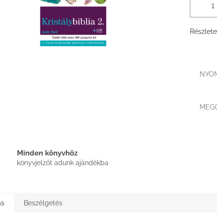
Részlete
NYO
MEG
Minden könyvhöz
könyvjelzőt adunk ajándékba
ás
Beszélgetés