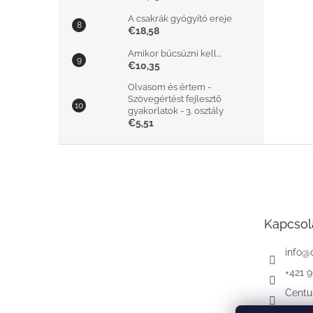
A csakrák gyógyító ereje
€18,58
Amikor búcsúzni kell...
€10,35
Olvasom és értem -
Szövegértést fejlesztő
gyakorlatok - 3. osztály
€5,51
L
á
b
l
é
Kapcsol
c
info
@
+421 
Centu