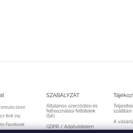
at
SZABÁLYZAT
Tájékoz
Általános szerződési és
Teljesíté
centurio.store
felhasználási feltételek
szállítási
(SK)
907 808 715
A vásárl
rio Facebook
GDPR / Adatvédelem
(SK)