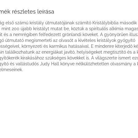
mék részletes leírása
lág első számú kristály útmutatójának számító Kristálybiblia második
 mint 200 újabb kristályt mutat be, köztük a spirituális alkímia maga
it és a nemrégiben felfedezett grönlandi köveket. A gyönyörűen illusz
gó útmutató megismerteti az olvasót a kivételes kristályok gyógyító
sségeivel, környezeti és karmikus hatásaival. E mindenre kiterjedő k
ain találkozhatunk az energiákat javító, helyiségeket megtisztító és a k
yítókerék kirakásához szükséges kövekkel is. A világszerte ismert ez
yító és vallástudós Judy Hall könyve nélkülözhetetlen olvasmány a k
elmeseinek.