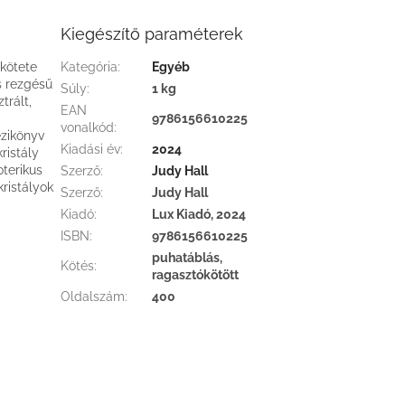
Kiegészítő paraméterek
 kötete
Kategória
:
Egyéb
s rezgésű
Súly
:
1 kg
trált,
EAN
9786156610225
vonalkód
:
ézikönyv
Kiadási év
:
2024
ristály
oterikus
Szerző
:
Judy Hall
ristályok
Szerző
:
Judy Hall
Kiadó
:
Lux Kiadó, 2024
ISBN
:
9786156610225
puhatáblás,
Kötés
:
ragasztókötött
Oldalszám
:
400