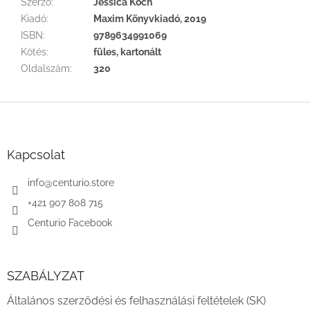
Szerző
:
Jessica Koch
Kiadó
:
Maxim Könyvkiadó, 2019
ISBN
:
9789634991069
Kötés
:
füles, kartonált
Oldalszám
:
320
L
á
b
l
Kapcsolat
é
c
info
@
centurio.store
+421 907 808 715
Centurio Facebook
SZABÁLYZAT
Általános szerződési és felhasználási feltételek (SK)