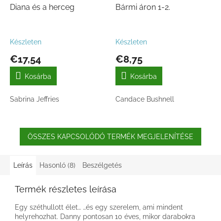
Diana és a herceg
Bármi áron 1-2.
Készleten
Készleten
€17,54
€8,75
Kosárba
Kosárba
Sabrina Jeffries
Candace Bushnell
ÖSSZES KAPCSOLÓDÓ TERMÉK MEGJELENÍTÉSE
Leírás
Hasonló (8)
Beszélgetés
Termék részletes leírása
Egy széthullott élet… …és egy szerelem, ami mindent
helyrehozhat. Danny pontosan 10 éves, mikor darabokra