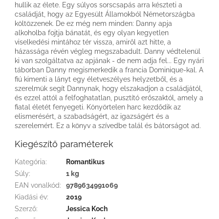
hullik az élete. Egy súlyos sorscsapás arra készteti a
családját, hogy az Egyesült Államokból Németországba
költözzenek. De ez még nem minden: Danny apja
alkoholba fojtja bánatát, és egy olyan kegyetlen
viselkedési mintához tér vissza, amiről azt hitte, a
házassága révén végleg megszabadult. Danny védtelenül
ki van szolgáltatva az apjának - de nem adja fel... Egy nyári
táborban Danny megismerkedik a francia Dominique-kal. A
fiú kimenti a lányt egy életveszélyes helyzetből, és a
szerelmük segít Dannynak, hogy elszakadjon a családjától,
és ezzel attól a felfoghatatlan, pusztító erőszaktól, amely a
fiatal életét fenyegeti. Könyörtelen harc kezdődik az
elismerésért, a szabadságért, az igazságért és a
szerelemért. Ez a könyv a szívedbe talál és bátorságot ad.
Kiegészítő paraméterek
Kategória
:
Romantikus
Súly
:
1 kg
EAN vonalkód
:
9789634991069
Kiadási év
:
2019
Szerző
:
Jessica Koch