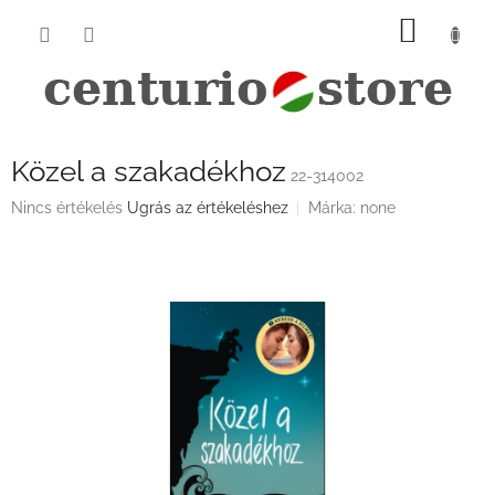
Ugrás
KOSÁ
a
fő
tartalomhoz
Közel a szakadékhoz
22-314002
A
Nincs értékelés
Ugrás az értékeléshez
Márka:
none
termék
átlagos
értékelése
5-
ből
0,0
csillag.