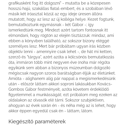
grafikusként fog itt dolgozni" - mutatta be a közepesen
hosszú hajú, szakállas fiatal-embert, és a szobában lévő
másik két íróasztal közül az egy ideje üresen állóra
mutatott, hogy az lesz az új kolléga helye. Kezet fogtunk,
bemutatkoztunk egymásnak - két Gábor -; így
ismerkedtünk meg. Mindezt azért tartom fontosnak itt
elmondani, hogy rögtön az elején tisztázzuk: mindaz, ami
ebben a könyvben található, az sokszor bizony eléggé
személyes lesz. Mert bár próbáltam ugyan írás közben
objektív lenni - amennyire csak lehet -, de hát mi ketten,
szerző és "tárgya", azért azóta a kölcsönös bemutatkozás
óta, immáron több mint negyven éve (noha már régóta
egyikünk sem abban a bizonyos múzeumban dolgozik)
mégiscsak nagyon szoros barátságban éljük az életünket.
Amióta - alighanem alig pár nappal a megismerkedésünk
után - először láttam akkori soproni lakásukban Kovács-
Gombos Gábor festményeit, azóta követem érdeklődő
figyelemmel a munkásságát; ezt próbálom meg ezeken az
oldalakon az olvasók elé tárni. Sokszor szubjektíven,
ahogyan az évek során én - és néha még az is lehet, hogy
akkor éppen egyedül csak én - láttam, látom.
Kiegészítő paraméterek