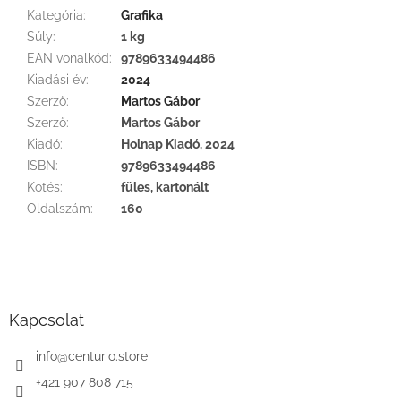
Kategória
:
Grafika
Súly
:
1 kg
EAN vonalkód
:
9789633494486
Kiadási év
:
2024
Szerző
:
Martos Gábor
Szerző
:
Martos Gábor
Kiadó
:
Holnap Kiadó, 2024
ISBN
:
9789633494486
Kötés
:
füles, kartonált
Oldalszám
:
160
L
á
b
l
Kapcsolat
é
c
info
@
centurio.store
+421 907 808 715