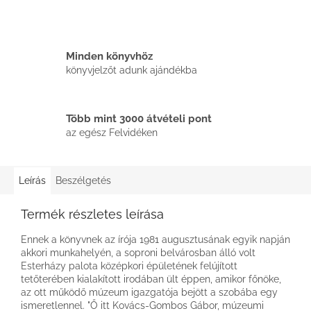
Minden könyvhöz
könyvjelzőt adunk ajándékba
Több mint 3000 átvételi pont
az egész Felvidéken
Leírás
Beszélgetés
Termék részletes leírása
Ennek a könyvnek az írója 1981 augusztusának egyik napján
akkori munkahelyén, a soproni belvárosban álló volt
Esterházy palota középkori épületének felújított
tetőterében kialakított irodában ült éppen, amikor főnöke,
az ott működő múzeum igazgatója bejött a szobába egy
ismeretlennel. "Ő itt Kovács-Gombos Gábor, múzeumi