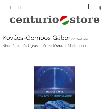
Ugrás
KOSÁ
a
fő
tartalomhoz
Kovács-Gombos Gábor
22-349599
A
Nincs értékelés
Ugrás az értékeléshez
Márka:
none
termék
átlagos
értékelése
5-
ből
0,0
csillag.