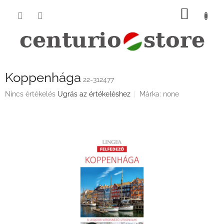
Ugrás
KOSÁ
a
fő
tartalomhoz
Koppenhága
22-312477
A
Nincs értékelés
Ugrás az értékeléshez
Márka:
none
termék
átlagos
értékelése
5-
ből
0,0
csillag.