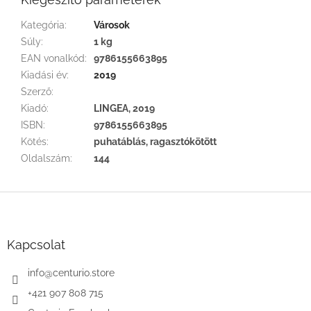
Kategória
:
Városok
Súly
:
1 kg
EAN vonalkód
:
9786155663895
Kiadási év
:
2019
Szerző
:
Kiadó
:
LINGEA, 2019
ISBN
:
9786155663895
Kötés
:
puhatáblás, ragasztókötött
Oldalszám
:
144
L
á
b
l
Kapcsolat
é
c
info
@
centurio.store
+421 907 808 715