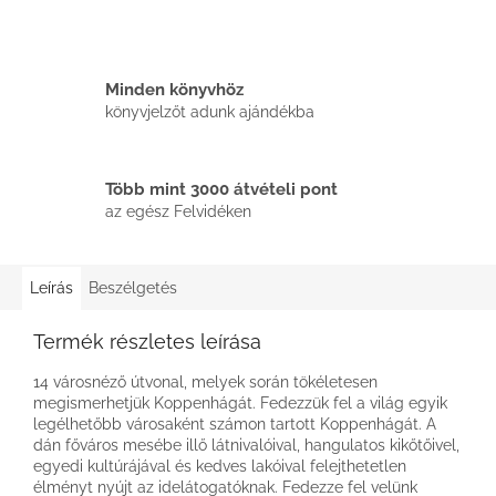
Minden könyvhöz
könyvjelzőt adunk ajándékba
Több mint 3000 átvételi pont
az egész Felvidéken
Leírás
Beszélgetés
Termék részletes leírása
14 városnéző útvonal, melyek során tökéletesen
megismerhetjük Koppenhágát. Fedezzük fel a világ egyik
legélhetőbb városaként számon tartott Koppenhágát. A
dán főváros mesébe illő látnivalóival, hangulatos kikőtőivel,
egyedi kultúrájával és kedves lakóival felejthetetlen
élményt nyújt az idelátogatóknak. Fedezze fel velünk