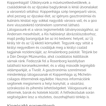
Koppenhágát! Útikönyvünk a művészetkedvelőknek, a
családoknak és az éjszakai baglyoknak is kínál útvonalakat
a városnéző sétához. Koppenhága szép tengerparti város,
ahol pezseg az éjszakai élet, az igényes gasztronómiai és
kulináris kínálat egy sokkal nagyobb városra vall, és a 900
évre visszatekintő történelem szemmel látható.
Látogassunk el a város legismertebb látványosságához, az
Andersen mesehősét, a Kis hableányt ábrázolószoborhoz,
majd pedig barangoljuk be az író kedvenc helyeit, az Új
király tér és az Új kikötő környékét. Tegyünk egy sétát a
királyi negyedben és csodáljuk meg a királyi család
tagjainak rezidenciáját, az Amalienborg palotát. Térjünk be
a Dán Design Múzeumba, ahol csodálatos kiállítások
várnak ránk. Fedezzük fel a Rosenborg kastélyban
található koronaékszereket, és a világ második legrégibb
vidámparkját, a Tivolit. A gasztronómia szerelmesei
mindenképp látogassanak el Koppenhága 15 Michelin-
csilagos éttermének egyikébe. Hasznos információink
segítenek megismerni a helyi konyhát, a vásárlási,
szórakozási és pihenési lehetőségeket. Válogassunk az
éttermek, bárok és hotelek között. A felfedezőutak során
segítségükre lesz a részletes, összehajtható térkép is.
Kiegészítő paraméterek