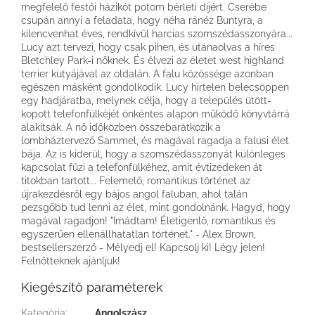
megfelelő festői házikót potom bérleti díjért. Cserébe
csupán annyi a feladata, hogy néha ránéz Buntyra, a
kilencvenhat éves, rendkívül harcias szomszédasszonyára...
Lucy azt tervezi, hogy csak pihen, és utánaolvas a híres
Bletchley Park-i nőknek. És élvezi az életet west highland
terrier kutyájával az oldalán. A falu közössége azonban
egészen másként gondolkodik. Lucy hirtelen belecsöppen
egy hadjáratba, melynek célja, hogy a település ütött-
kopott telefonfülkéjét önkéntes alapon működő könyvtárrá
alakítsák. A nő időközben összebarátkozik a
lombháztervező Sammel, és magával ragadja a falusi élet
bája. Az is kiderül, hogy a szomszédasszonyát különleges
kapcsolat fűzi a telefonfülkéhez, amit évtizedeken át
titokban tartott... Felemelő, romantikus történet az
újrakezdésről egy bájos angol faluban, ahol talán
pezsgőbb tud lenni az élet, mint gondolnánk. Hagyd, hogy
magával ragadjon! "Imádtam! Életigenlő, romantikus és
egyszerűen ellenállhatatlan történet." - Alex Brown,
bestsellerszerző - Mélyedj el! Kapcsolj ki! Légy jelen!
Felnőtteknek ajánljuk!
Kiegészítő paraméterek
Kategória
:
Angolszász