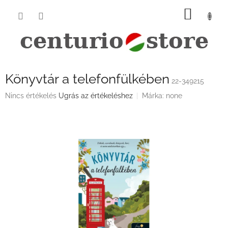
Ugrás
KOSÁ
a
fő
tartalomhoz
Könyvtár a telefonfülkében
22-349215
A
Nincs értékelés
Ugrás az értékeléshez
Márka:
none
termék
átlagos
értékelése
5-
ből
0,0
csillag.