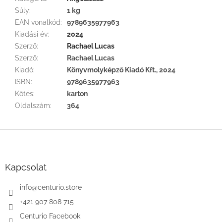
Súly
:
1 kg
EAN vonalkód
:
9789635977963
Kiadási év
:
2024
Szerző
:
Rachael Lucas
Szerző
:
Rachael Lucas
Kiadó
:
Könyvmolyképző Kiadó Kft., 2024
ISBN
:
9789635977963
Kötés
:
karton
Oldalszám
:
364
L
á
b
l
Kapcsolat
é
c
info
@
centurio.store
+421 907 808 715
Centurio Facebook