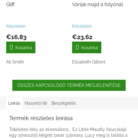
Gliff
Várlak majd a folyónál
Készleten
Készleten
€16,83
€23,62
Kosárba
Kosárba
Ali Smith
Elizabeth Gilbert
ÖSSZES KAPCSOLÓDÓ TERMÉK MEGJELENÍTÉSE
Leírás
Hasonló (8)
Beszélgetés
Termék részletes leírása
Tökéletes hely az elvonulásra... Ez Little Maudly falucskája
egy stressztől kiégett tanár számára. Lucy meg is találta a