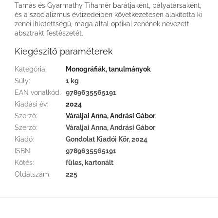
Tamás és Gyarmathy Tihamér barátjaként, pályatársaként,
és a szocializmus évtizedeiben következetesen alakította ki
zenei ihletettségű, maga által optikai zenének nevezett
absztrakt festészetét.
Kiegészítő paraméterek
Kategória
:
Monográfiák, tanulmányok
Súly
:
1 kg
EAN vonalkód
:
9789635565191
Kiadási év
:
2024
Szerző
:
Váraljai Anna, Andrási Gábor
Szerző
:
Váraljai Anna, Andrási Gábor
Kiadó
:
Gondolat Kiadói Kör, 2024
ISBN
:
9789635565191
Kötés
:
füles, kartonált
Oldalszám
:
225
L
á