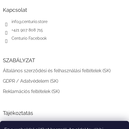
b
l
Kapcsolat
é
c
info
@
centurio.store
+421 907 808 715
Centurio Facebook
SZABÁLYZAT
Általános szerződési és felhasználási feltételek (SK)
GDPR / Adatvédelem (SK)
Reklamációs feltételek (SK)
Tájékoztatás
Teljesítési határidő és szállítási feltételek