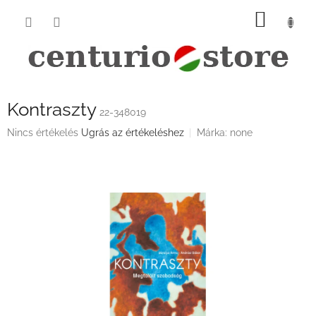
Ugrás
KOSÁ
a
fő
tartalomhoz
Kontraszty
22-348019
A
Nincs értékelés
Ugrás az értékeléshez
Márka:
none
termék
átlagos
értékelése
5-
ből
0,0
csillag.