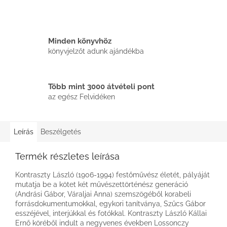
Minden könyvhöz
könyvjelzőt adunk ajándékba
Több mint 3000 átvételi pont
az egész Felvidéken
Leírás
Beszélgetés
Termék részletes leírása
Kontraszty László (1906-1994) festőművész életét, pályáját
mutatja be a kötet két művészettörténész generáció
(Andrási Gábor, Váraljai Anna) szemszögéből korabeli
forrásdokumentumokkal, egykori tanítványa, Szűcs Gábor
esszéjével, interjúkkal és fotókkal. Kontraszty László Kállai
Ernő köréből indult a negyvenes években Lossonczy