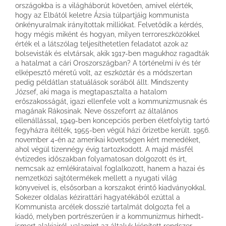
országokba is a világháborút követően, amivel elérték,
hogy az Elbától keletre Ázsia túlpartjáig kommunista
önkényuralmak irányítottak milliókat. Felvetődik a kérdés,
hogy mégis miként és hogyan, milyen terroreszközökkel
érték el a látszólag teljesíthetetlen feladatot azok az
bolsevisták és elvtársak, akik 1917-ben magukhoz ragadták
a hatalmat a cári Oroszországban? A történelmi ív és tér
elképesztő méretű volt, az eszköztár és a módszertan
pedig példátlan statuálások sorából állt. Mindszenty
József, aki maga is megtapasztalta a hatalom
erőszakosságát, igazi ellenfele volt a kommunizmusnak és
magának Rákosinak. Neve összeforrt az általános
ellenállással, 1949-ben koncepciós perben életfolytig tartó
fegyházra ítélték, 1955-ben végül házi őrizetbe került. 1956.
november 4-én az amerikai követségen kért menedéket,
ahol végül tizennégy évig tartozkodott. A majd másfél
évtizedes időszakban folyamatosan dolgozott és írt,
nemcsak az emlékirataival foglalkozott, hanem a hazai és
nemzetközi sajtótermékek mellett a nyugati világ
könyveivel is, elsősorban a korszakot érintő kiadványokkal.
Sokezer oldalas kézirattári hagyatékából ezúttal a
Kommunista arcélek dosszié tartalmát dolgozta fel a
kiadó, melyben portrészerűen ír a kommunizmus hírhedt-
ismert alakjairól, valamint az általuk kiépített rendszer