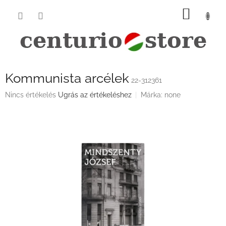
Ugrás
KOSÁ
a
fő
tartalomhoz
Kommunista arcélek
22-312361
A
Nincs értékelés
Ugrás az értékeléshez
Márka:
none
termék
átlagos
értékelése
5-
ből
0,0
csillag.