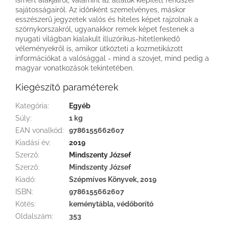
sajátosságairól. Az időnként szemelvényes, máskor
esszészerű jegyzetek valós és hiteles képet rajzolnak a
szörnykorszakról, ugyanakkor remek képet festenek a
nyugati világban kialakult illuzórikus-hitetlenkedő
véleményekről is, amikor ütközteti a kozmetikázott
információkat a valósággal - mind a szovjet, mind pedig a
magyar vonatkozások tekintetében.
Kiegészítő paraméterek
Kategória
:
Egyéb
Súly
:
1 kg
EAN vonalkód
:
9786155662607
Kiadási év
:
2019
Szerző
:
Mindszenty József
Szerző
:
Mindszenty József
Kiadó
:
Szépmíves Könyvek, 2019
ISBN
:
9786155662607
Kötés
:
keménytábla, védőborító
Oldalszám
:
353