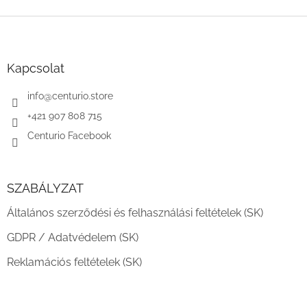
L
á
b
l
Kapcsolat
é
c
info
@
centurio.store
+421 907 808 715
Centurio Facebook
SZABÁLYZAT
Általános szerződési és felhasználási feltételek (SK)
GDPR / Adatvédelem (SK)
Reklamációs feltételek (SK)