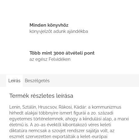
Minden könyvhöz
könyvjelzőt adunk ajándékba
Több mint 3000 átvételi pont
az egész Felvidéken
Leírás
Beszélgetés
Termék részletes leírása
Lenin, Sztálin, Hruscsov, Rákosi, Kádár: a kommunizmus
hírhedt alakjai többnyire ismert figurái a 20. századi
egyetemes történelemnek, ahogy a kiindulási alap, a marxi
életmű is. A 20-as évektől kibontakozó véres keleti
diktatúra nemcsak a szovjet rendszer sajátja volt, az
eszmét szervezetten exportálták a kelet-európai