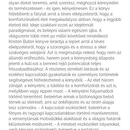
olyan életet teremts, amit szeretsz, méghozzá könnyedén
és természetesen - és igen, kényelmesen. Ez a könyv
fellebbenti a fátylat arról a téves elképzelésről, hogy a
komfortzónabeli élet megakadályoz abban, hogy a legjobb
életed éld. Ideje szakítani ezzel az idejétmúlt
paradigmával, és belépni valami egészen újba. A
világszerte több mint 50 millió követővel rendelkező
Kristen Butler könyve lerántja a leplet arról a téves
elképzelésről, hogy a szorongás és a stressz a siker
szükséges velejárói. Azt is megmutatja neked, hogy nem az
állandó erőfeszítés, hanem pont a könnyedség állapota
jelenti a kulcsot a benned rejlő potenciálok teljes
felszabadításához. A részletes elméleti leírások és az
ezekhez kapcsolódó gyakorlatok és személyes történetek
segítségével felfedezheted a könyvből: - Az élet három
zónáját: a kényelmi, a túlélési és a komfortzónát és azt is,
melyikben vagy éppen most. - A kényelmi folyamatból
történő teremtést: beleértve annak a biztonságos belső
térnek az elérését, ami az önkifejezés és az öröm alapja
lesz számodra. - A kapcsolati eszközöket: beleértve a
fényes és ragyogó kapcsolatokban történő manőverezést,
a versenytársak motiválókká alakítását és a világos határok
kitűzésének módszerét. - A mindset eszközöket (olyanokat,
amik tényleg működnek!): beleértve a korlátozó