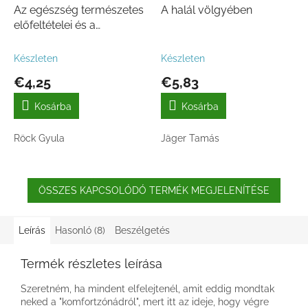
Az egészség természetes
A halál völgyében
előfeltételei és a
vegetarianizmus
Készleten
Készleten
€4,25
€5,83
Kosárba
Kosárba
Röck Gyula
Jäger Tamás
ÖSSZES KAPCSOLÓDÓ TERMÉK MEGJELENÍTÉSE
Leírás
Hasonló (8)
Beszélgetés
Termék részletes leírása
Szeretném, ha mindent elfelejtenél, amit eddig mondtak
neked a "komfortzónádról", mert itt az ideje, hogy végre