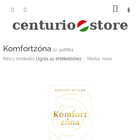
Ugrás
KOSÁ
a
fő
tartalomhoz
Komfortzóna
22-348884
A
Nincs értékelés
Ugrás az értékeléshez
Márka:
none
termék
átlagos
értékelése
5-
ből
0,0
csillag.