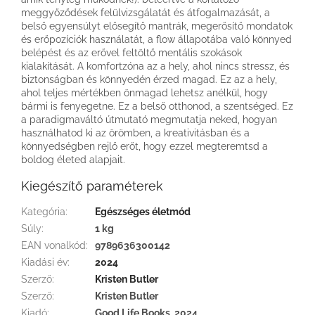
meggyőződések felülvizsgálatát és átfogalmazását, a
belső egyensúlyt elősegítő mantrák, megerősítő mondatok
és erőpozíciók használatát, a flow állapotába való könnyed
belépést és az erővel feltöltő mentális szokások
kialakítását. A komfortzóna az a hely, ahol nincs stressz, és
biztonságban és könnyedén érzed magad. Ez az a hely,
ahol teljes mértékben önmagad lehetsz anélkül, hogy
bármi is fenyegetne. Ez a belső otthonod, a szentséged. Ez
a paradigmaváltó útmutató megmutatja neked, hogyan
használhatod ki az örömben, a kreativitásban és a
könnyedségben rejlő erőt, hogy ezzel megteremtsd a
boldog életed alapjait.
Kiegészítő paraméterek
Kategória
:
Egészséges életmód
Súly
:
1 kg
EAN vonalkód
:
9789636300142
Kiadási év
:
2024
Szerző
:
Kristen Butler
Szerző
:
Kristen Butler
Kiadó
:
Good Life Books, 2024