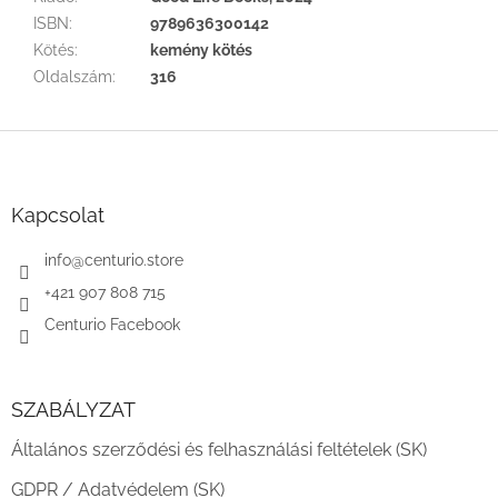
ISBN
:
9789636300142
Kötés
:
kemény kötés
Oldalszám
:
316
L
á
b
l
Kapcsolat
é
c
info
@
centurio.store
+421 907 808 715
Centurio Facebook
SZABÁLYZAT
Általános szerződési és felhasználási feltételek (SK)
GDPR / Adatvédelem (SK)