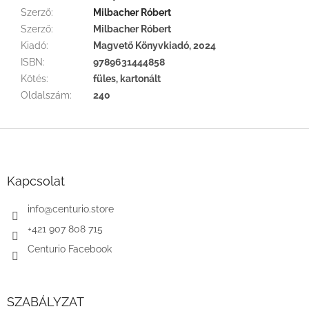
Szerző
:
Milbacher Róbert
Szerző
:
Milbacher Róbert
Kiadó
:
Magvető Könyvkiadó, 2024
ISBN
:
9789631444858
Kötés
:
füles, kartonált
Oldalszám
:
240
L
á
b
l
Kapcsolat
é
c
info
@
centurio.store
+421 907 808 715
Centurio Facebook
SZABÁLYZAT