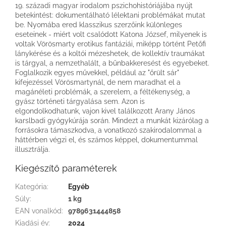
19. századi magyar irodalom pszichohistóriájába nyújt
betekintést: dokumentálható lélektani problémákat mutat
be. Nyomába ered klasszikus szerzőink különleges
eseteinek - miért volt csalódott Katona József, milyenek is
voltak Vörösmarty erotikus fantáziái, miképp történt Petőfi
lánykérése és a koltói mézeshetek, de kollektív traumákat
is tárgyal, a nemzethalált, a bűnbakkeresést és egyebeket.
Foglalkozik egyes művekkel, például az "őrült sár"
kifejezéssel Vörösmartynál, de nem maradhat el a
magánéleti problémák, a szerelem, a féltékenység, a
gyász történeti tárgyalása sem. Azon is
elgondolkodhatunk, vajon kivel találkozott Arany János
karslbadi gyógykúrája során. Mindezt a munkát kizárólag a
forrásokra támaszkodva, a vonatkozó szakirodalommal a
háttérben végzi el, és számos képpel, dokumentummal
illusztrálja.
Kiegészítő paraméterek
Kategória
:
Egyéb
Súly
:
1 kg
EAN vonalkód
:
9789631444858
Kiadási év
:
2024