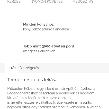
KÉRDÉS
NYOMON KÖVETÉS
MEGOSZTÁS
Minden könyvhöz
könyvjelzőt adunk ajándékba
Több mint 3000 átvételi pont
az egész Felvidéken
Leírás
Beszélgetés
Termék részletes leírása
Milbacher Róbert nagy sikerű és hiánypótló művéhez, a
Legendahántáshoz hasonlóan a Ködképek az irodalom
láthatárán is közérthető és szórakoztató
ismeretterjesztésre vállalkozik. Szerkezete is hasonló:
negyven plusz egy történet szerepel a könyvben. A kötet a