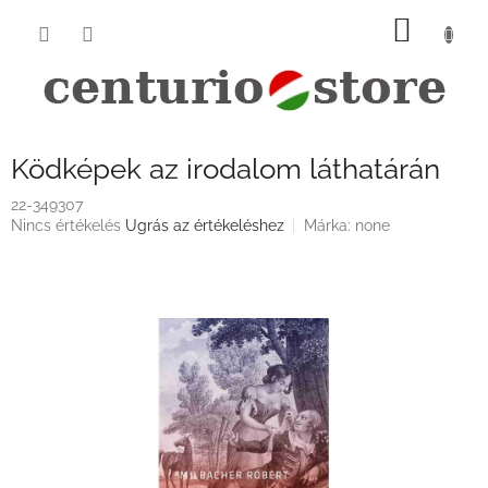
Ugrás
KOSÁ
a
fő
tartalomhoz
Ködképek az irodalom láthatárán
22-349307
A
Nincs értékelés
Ugrás az értékeléshez
Márka:
none
termék
átlagos
értékelése
5-
ből
0,0
csillag.